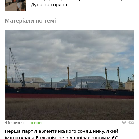
Дунаї та кордоні
Матеріали по темі
432
4 березня
Новини
Перша партія аргентинського соняшнику, який
імпортувала Болгарія, не відповідає нормам ЄС