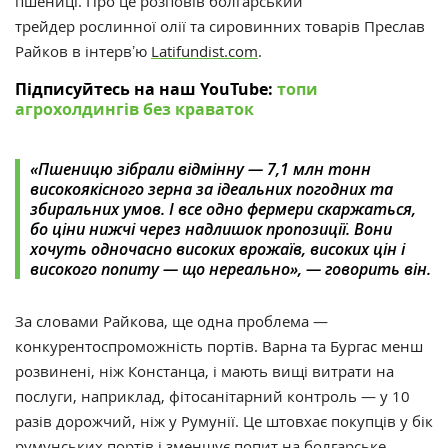
пшениці.
Про це розповів
болгарський
трейдер
рослинної олії та сировинних товарів Преслав
Райков в інтервʼю
Latifundist.com
.
Підписуйтесь на наш YouTube:
топи
агрохолдингів без краваток
«Пшеницю зібрали відмінну — 7,1 млн тонн
високоякісного зерна за ідеальних погодних та
збиральних умов. І все одно фермери скаржаться,
бо ціни нижчі через надлишок пропозиції. Вони
хочуть одночасно високих врожаїв, високих цін і
високого попиту — що нереально», — говорить він.
За словами Райкова, ще одна проблема —
конкурентоспроможність портів. Варна та Бургас менш
розвинені, ніж Констанца, і мають вищі витрати на
послуги, наприклад, фітосанітарний контроль — у 10
разів дорожчий, ніж у Румунії. Це штовхає покупців у бік
румунських портів і зменшує попит на болгарське