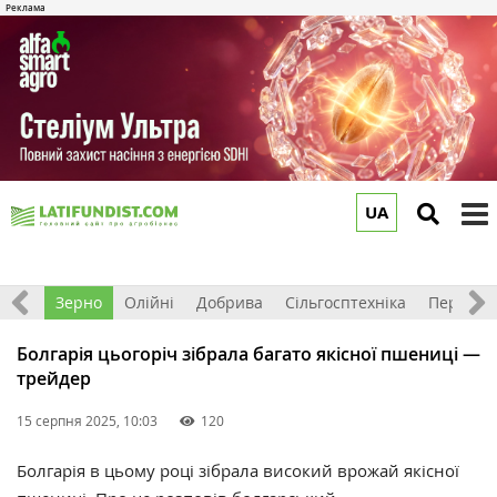
UA
to
m
Світ
Зерно
Олійні
Добрива
Сільгосптехніка
Перероб
Болгарія цьогоріч зібрала багато якісної пшениці —
трейдер
15 серпня 2025, 10:03
120
Болгарія в цьому році зібрала високий врожай якісної