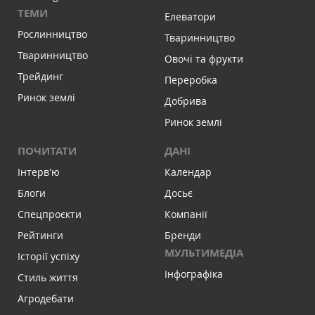
ТЕМИ
Елеватори
Рослинництво
Тваринництво
Тваринництво
Овочі та фрукти
Трейдинг
Переробка
Ринок землі
Добрива
Ринок землі
ПОЧИТАТИ
ДАНІ
Інтервʼю
Календар
Блоги
Досьє
Спецпроєкти
Компанії
Рейтинги
Бренди
МУЛЬТИМЕДІА
Історії успіху
Інфографіка
Стиль життя
Агродебати