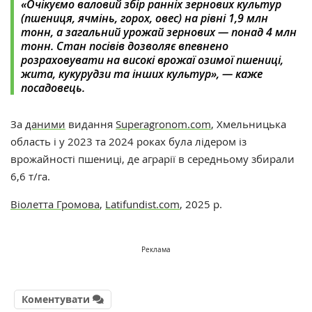
«
Очікуємо валовий збір ранніх зернових культур
(пшениця, ячмінь, горох, овес) на рівні 1,9 млн
тонн, а загальний урожай зернових — понад 4 млн
тонн. Стан посівів дозволяє впевнено
розраховувати на високі врожаї озимої пшениці,
жита, кукурудзи та інших культур
»
, —
каже
посадовець.
За
даними
видання
Superagronom.com
, Хмельницька
область і у 2023 та 2024 роках була лідером із
врожайності пшениці, де аграрії в середньому збирали
6,6 т/га.
Віолетта Громова
,
Latifundist.com
, 2025 р.
Реклама
Коментувати