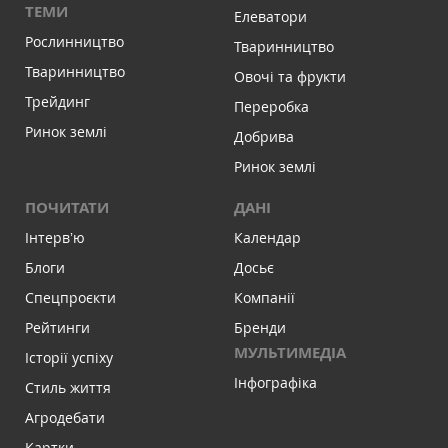
ТЕМИ
Елеватори
Рослинництво
Тваринництво
Тваринництво
Овочі та фрукти
Трейдинг
Переробка
Ринок землі
Добрива
Ринок землі
ПОЧИТАТИ
ДАНІ
Інтервʼю
Календар
Блоги
Досьє
Спецпроєкти
Компанії
Рейтинги
Бренди
МУЛЬТИМЕДІА
Історії успіху
Інфографіка
Стиль життя
Агродебати
Картки