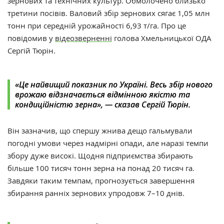
зернових та технічних культур. Обмолочено близько
третини посівів. Валовий збір зернових сягає 1,05 млн
тонн при середній урожайності 6,93 т/га. Про це
повідомив у
відеозверненні
голова Хмельницької ОДА
Сергій Тюрін.
«
Це найвищий показник по Україні. Весь збір нового
врожаю відзначається відмінною якістю та
кондиційністю зерна
»
,
—
сказав Сергій Тюрін.
Він зазначив, що спершу жнива дещо гальмували
погодні умови через надмірні опади, але наразі темпи
збору дуже високі. Щодня підприємства збирають
більше 100 тисяч тонн зерна на понад 20 тисяч га.
Завдяки таким темпам, прогнозується завершення
збирання ранніх зернових упродовж 7–10 днів.