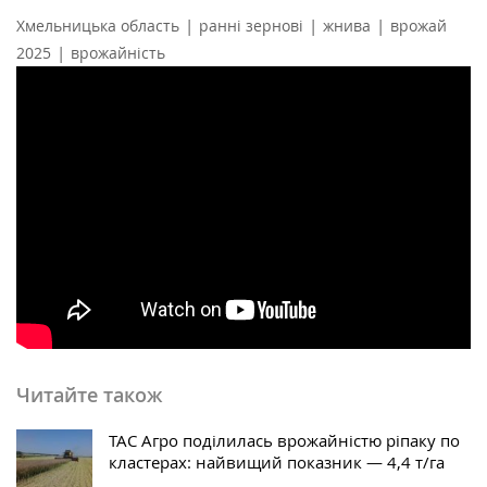
|
|
|
Хмельницька область
ранні зернові
жнива
врожай
|
2025
врожайність
Читайте також
ТАС Агро поділилась врожайністю ріпаку по
кластерах: найвищий показник — 4,4 т/га