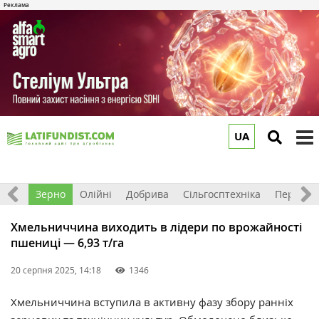
UA
to
m
Світ
Зерно
Олійні
Добрива
Сільгосптехніка
Перероб
Хмельниччина виходить в лідери по врожайності
пшениці — 6,93 т/га
20 серпня 2025, 14:18
1346
Хмельниччина вступила в активну фазу збору ранніх