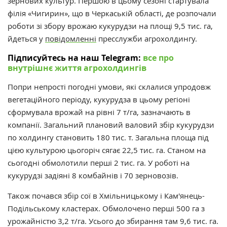
зернових культур. Першою в цьому сезоні стартувала
філія «Чигирин», що в Черкаській області, де розпочали
роботи зі збору врожаю кукурудзи на площі 9,5 тис. га,
йдеться у
повідомленні
пресслужби агрохолдингу.
Підписуйтесь на наш Telegram:
все про
внутрішнє життя агрохолдингів
Попри непрості погодні умови, які склалися упродовж
вегетаційного періоду, кукурудза в цьому регіоні
сформувала врожай на рівні 7 т/га, зазначають в
компанії. Загальний плановий валовий збір кукурудзи
по холдингу становить 180 тис. т. Загальна площа під
цією культурою цьогоріч сягає 22,5 тис. га. Станом на
сьогодні обмолотили перші 2 тис. га. У роботі на
кукурудзі задіяні 8 комбайнів і 70 зерновозів.
Також почався збір сої в Хмільницькому і Кам'янець-
Подільському кластерах. Обмолочено перші 500 га з
урожайністю 3,2 т/га. Усього до збирання там 9,6 тис. га.