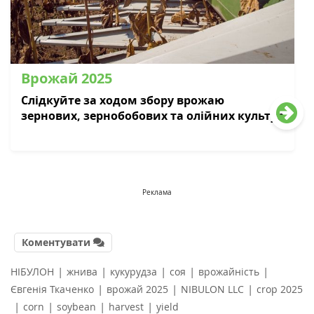
Врожай 2025
Слідкуйте за ходом збору врожаю
зернових, зернобобових та олійних культур
Реклама
Коментувати
|
|
|
|
|
НІБУЛОН
жнива
кукурудза
соя
врожайність
|
|
|
Євгенія Ткаченко
врожай 2025
NIBULON LLC
crop 2025
|
|
|
|
corn
soybean
harvest
yield