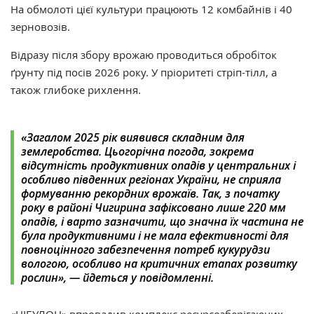
На обмолоті цієї культури працюють 12 комбайнів і 40
зерновозів.
Відразу після збору врожаю проводиться обробіток
ґрунту під посів 2026 року. У пріоритеті стріп-тілл, а
також глибоке рихлення.
«Загалом 2025 рік виявився складним для
землеробства. Цьогорічна погода, зокрема
відсутність продуктивних опадів у центральних і
особливо південних регіонах України, не сприяла
формуванню рекордних врожаїв. Так, з початку
року в районі Чигирина зафіксовано лише 220 мм
опадів, і варто зазначити, що значна їх частина не
була продуктивними і не мала ефективності для
повноцінного забезпечення потреб кукурудзи
вологою, особливо на критичних етапах розвитку
рослин», — йдеться у повідомленні.