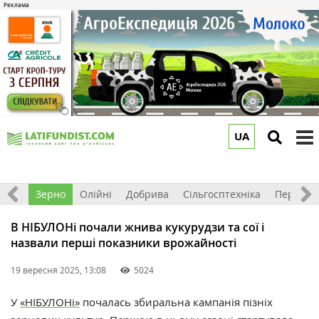
UA
to
m
Світ
Зерно
Олійні
Добрива
Сільгосптехніка
Перероб
В НІБУЛОНі почали жнива кукурудзи та сої і
назвали перші показники врожайності
19 вересня 2025, 13:08
5024
У
«НІБУЛОНі»
почалась збиральна кампанія пізніх