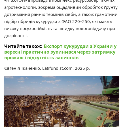
«НІБУЛОН» впровадив комплекс ресурсозберігаючих
агротехнологій, зокрема ощадливий обробіток ґрунту,
дотримання ранніх термінів сівби, а також грамотний
підбір гібридів кукурудзи з ФАО 220–250, які мають
високу посухостійкість та швидку вологовіддачу при
дозріванні.
Читайте також:
Експорт кукурудзи з України у
вересні практично зупинився через затримку
врожаю і відсутність залишків
Євгенія Ткаченко
,
Latifundist.com
, 2025 р.