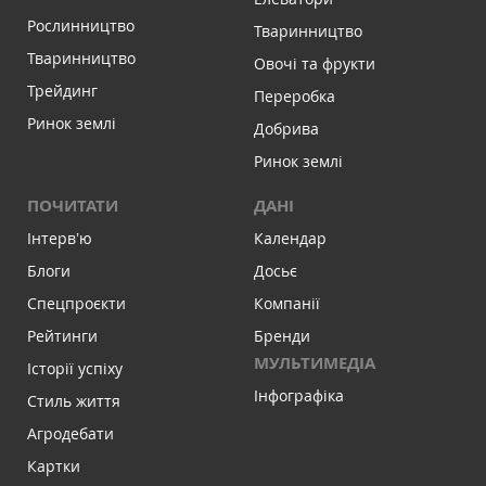
Рослинництво
Тваринництво
Тваринництво
Овочі та фрукти
Трейдинг
Переробка
Ринок землі
Добрива
Ринок землі
ПОЧИТАТИ
ДАНІ
Інтервʼю
Календар
Блоги
Досьє
Спецпроєкти
Компанії
Рейтинги
Бренди
МУЛЬТИМЕДІА
Історії успіху
Інфографіка
Стиль життя
Агродебати
Картки