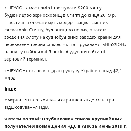
«НІБУЛОН» має намір
інвестувати
$200 млн у
будівництво зерносховищ в Єгипті до кінця 2019 р.
Інвестиції включатимуть модернізацію наявних
елеваторів Єгипту, будівництво нових, а також
зведення флоту на суднобудівних заводах країни для
перевезення зерна річкою Ніл та її рукавами. «НІБУЛОН»
планує у найближчі 5 років
збудувати
в Єгипті
зерновий термінал.
«НІБУЛОН»
вклав
в інфраструктуру України понад $2,1
млрд.
Інше
У
червні 2019 р
. компанія отримала 207,5 млн. грн.
відшкодування ПДВ.
Читати по темі:
Опубликован список крупнейших
получателей возмещения НДС в АПК за июнь 2019 г.