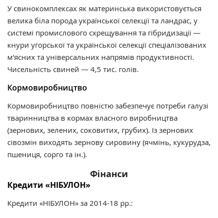
У свинокомплексах як материнська використовується
велика біла порода української селекції та ландрас, у
системі промислового схрещування та гібридизації —
кнури угорської та української селекції спеціалізованих
м'ясних та універсальних напрямів продуктивності.
Чисельність свиней — 4,5 тис. голів.
Кормовиробництво
Кормовиробництво повністю забезпечує потреби галузі
тваринництва в кормах власного виробництва
(зернових, зелених, соковитих, грубих). Із зернових
сівозмін виходять зернову сировину (ячмінь, кукурудза,
пшениця, сорго та ін.).
Фінанси
Кредити «НІБУЛОН»
Кредити «НІБУЛОН» за 2014-18 рр.: