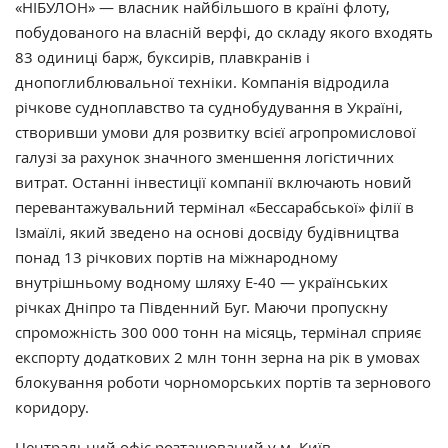
«НІБУЛОН» — власник найбільшого в країні флоту,
побудованого на власній верфі, до складу якого входять
83 одиниці барж, буксирів, плавкранів і
днопоглиблювальної техніки. Компанія відродила
річкове судноплавство та суднобудування в Україні,
створивши умови для розвитку всієї агропромислової
галузі за рахунок значного зменшення логістичних
витрат. Останні інвестиції компанії включають новий
перевантажувальний термінал «Бессарабської» філії в
Ізмаїлі, який зведено на основі досвіду будівництва
понад 13 річкових портів на міжнародному
внутрішньому водному шляху Е-40 — українських
річках Дніпро та Південний Буг. Маючи пропускну
спроможність 300 000 тонн на місяць, термінал сприяє
експорту додаткових 2 млн тонн зерна на рік в умовах
блокування роботи чорноморських портів та зернового
коридору.
Центральний офіс розташований у м. Київ.