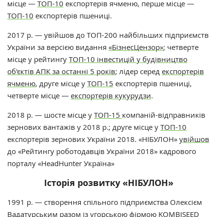
місце —
ТОП-10
експортерів ячменю, перше місце —
ТОП-10
експортерів пшениці.
2017 р. — увійшов до ТОП-200 найбільших підприємств
України за версією видання
«БізнесЦензор»
; четверте
місце у рейтингу
ТОП-10 інвестицій у будівництво
об'єктів АПК за останні 5 років
; лідер серед
експортерів
ячменю
, друге місце у
ТОП-15
експортерів пшениці,
четверте місце —
експортерів кукурудзи
.
2018 р. — шосте місце у
ТОП-15
компаній-відправників
зернових вантажів у 2018 р.; друге місце у
ТОП-10
експортерів зернових України 2018. «НІБУЛОН»
увійшов
до «Рейтингу роботодавців України 2018» кадрового
порталу «HeadHunter Україна»
Історія розвитку «НІБУЛОН»
1991 р. — створення спільного підприємства Олексієм
Вадатурським разом із угорською фірмою KOMBISEED