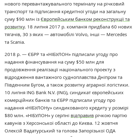
нового перевантажувального терміналу на річковий
транспорт та підписання кредитної угоди на загальну
суму $90 млн із
Європейським банком реконструкції та
розвитку
. 18 липня 2017 р. компанія придбала 60 нових
тягачів, 30 з яких — автомобілі Volvo, інші — Mercedes
та Scania.
2018 р. — ЄБРР та «НІБУЛОН» підписали угоду про
надання фінансування на суму $50 млн для
продовження реалізації національного проекту з
відродження вантажного судноплавства Дніпром та
Південним Бугом, а також розвитку аграрної логістики.
10 липня ING Bank N.V. (ING), синдикат європейських
комерційних банків та ЄБРР підписали угоду про
надання «НІБУЛОНу» синдикованого кредиту у розмірі
$80 млн. «НІБУЛОН» у серпні
відправив
річкою партію
кавунів з Херсонської області до Києва. 12 жовтня
Олексій Вадатурський та голова Запорізької ОДА