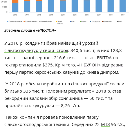
Загальні площі в «НІБУЛОН»
У 2016 р. холдинг
зібрав найвищий урожай
сільгоспкультур у своїй історії
: 340,6 тис. т, із них 123,8
тис. т — ранні зернові, 216,6 тис. т — пізні. EBITDA на
гектар становила $375. Крім того,
«НІБУЛОН» відправив
першу партію херсонських кавунів до Києва Дніпром.
У 2018 р. обсяги виробництва сільгосппродукції склали
близько 335 тис. т. Головним результатом 2018 р. став
рекордний валовий збір соняшника — 50 тис. т та
врожайність кукурудзи — 8,76 т/га.
Також компанія провела поновлення парку
сільськогосподарської техніки. Серед них 22
МТЗ
952.3.,