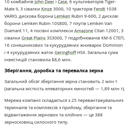
10 комбайнів
John Deer
і
Case
, 6 культиваторів Tiger-
Mate II, 3 сівалки
Kinze
3000, 10 тракторів
Fendt
1038
VARIO, дискова борона
Lemken
Rubin 9-600, 2 дискові
борони Lemken Rubin 10S800, 7 плугів Lemken Vari
Diamant 11, 4 посівні комплекси
Amazone
Citan 12001, 3
сівалки
Great Plains
3S3000, 7 подрібнювачів КМ-6 СТЕП,
16 соняшникових та кукурудзяних жниварок Dominion
і
4 кукурудзяних жаток
Geringhoff
HSII.
Загальна сума
інвестицій становила $8,6 млн.
Зберігання, доробка та перевалка зерна
Загальний обсяг зберігання зерна становить 2 млн т
(загальна місткість елеваторних ємностей — 1,89 млн т).
Мережа компанії складається з 25 перевантажувальних
терміналів та комплексів з прийому, зберігання та
відвантаження зернових та олійних — це 388
зерносховищ силосного типу.