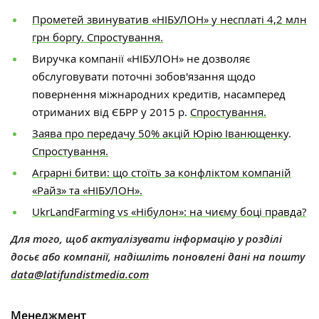
Прометей звинуватив
«НІБУЛОН»
у несплаті 4,2 ​​млн
грн боргу. Спростування.
Виручка компанії «НІБУЛОН» не дозволяє
обслуговувати поточні зобов'язання щодо
повернення міжнародних кредитів, насамперед
отриманих від ЄБРР у ​​2015 р.
Спростування.
Заява про передачу 50% акцій Юрію Іванющенку
.
Спростування.
Аграрні битви: що стоїть за конфліктом компаній
«Райз» та «НІБУЛОН».
UkrLandFarming vs «Нібулон»: на чиєму боці правда?
Для того, щоб актуалізувати інформацію у розділі
досьє або компанії, надішліть поновлені дані на пошту
data@latifundistmedia.com
Менеджмент