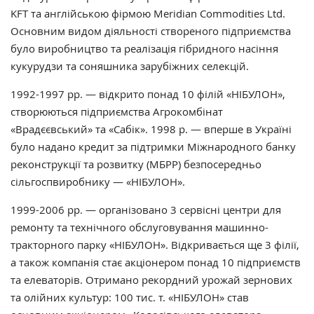
KFT та англійською фірмою Meridian Commodities Ltd.
Основним видом діяльності створеного підприємства
було виробництво та реалізація гібридного насіння
кукурудзи та соняшника зарубіжних селекцій.
1992-1997 рр. — відкрито понад 10 філій «НІБУЛОН»,
створюються підприємства Агрокомбінат
«Врадєєвський» та «Сабік». 1998 р. — вперше в Україні
було надано кредит за підтримки Міжнародного банку
реконструкції та розвитку (МБРР) безпосередньо
сільгоспвиробнику — «НІБУЛОН».
1999-2006 рр. — організовано 3 сервісні центри для
ремонту та технічного обслуговування машинно-
тракторного парку «НІБУЛОН». Відкривається ще 3 філії,
а також компанія стає акціонером понад 10 підприємств
та елеваторів. Отримано рекордний урожай зернових
та олійних культур: 100 тис. т. «НІБУЛОН» став