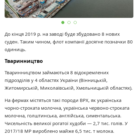
До кінця 2019 р. на заводі буде збудовано 8 нових
суден. Таким чином, флот компанії досягне позначки 80
одиниць.
Тваринництво
Тваринництвом займаються 8 відокремлених
підрозділів у 4 областях України (Вінницькій,
Житомирській, Миколаївській, Хмельницькій областях).
На фермах містяться такі породи ВРХ, як українська
чорно-строката молочна, українська червоно-строката
молочна, голштинська, англійська, симентальська.
Чисельність великої рогатої худоби — 2,7 тис. голів. У
2017/18 МР вироблено майже 6,5 тис. т молока.