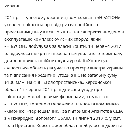
Україні.
2017 р. — у лютому керівництвом компанії «НІБУЛОН»
ухвалено рішення про відкриття постійного
представництва у Києві. У квітні на Запоріжжі введено в
експлуатацію комплекс очисних споруд, який
«НІБУЛОН» добудував за власні кошти. 14 червня 2017
р. відбулося відкриття перевантажувального терміналу
для зернових та олійних культур філії «Хортиця»
(Запорізька область) за участю Прем'єр-міністра України
та підписання кредитної угоди з IFC на загальну суму
$100 млн. На філії «Голопристанська» Херсонської
області17 червня 2017 р. підписали угоду про
співпрацю між місцевими фермерами, компанією
«НІБУЛОН», торговою мережею «Сільпо» та компанією
«Кімонікс Інтернешнл Інк.» за підтримки Агентства США
з міжнародної допомоги USAID. 14 липня 2017 р. у смт.
Гола Пристань Херсонської області відбулося відкриття