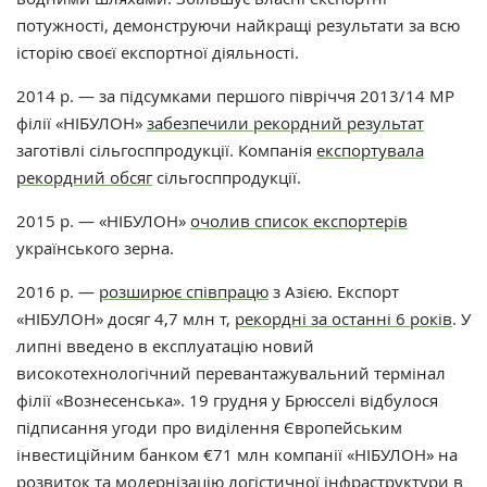
потужності, демонструючи найкращі результати за всю
історію своєї експортної діяльності.
2014 р. — за підсумками першого півріччя 2013/14 МР
філії «НІБУЛОН»
забезпечили рекордний результат
заготівлі сільгосппродукції. Компанія
експортувала
рекордний обсяг
сільгосппродукції.
2015 р. — «НІБУЛОН»
очолив список експортерів
українського зерна.
2016 р. —
розширює співпрацю
з Азією. Експорт
«НІБУЛОН»
досяг 4,7 млн ​​т,
рекордні за останні 6 років
. У
липні введено в експлуатацію новий
високотехнологічний перевантажувальний термінал
філії «Вознесенська». 19 грудня у Брюсселі відбулося
підписання угоди про виділення Європейським
інвестиційним банком €71 млн компанії «НІБУЛОН» на
розвиток та модернізацію логістичної інфраструктури в