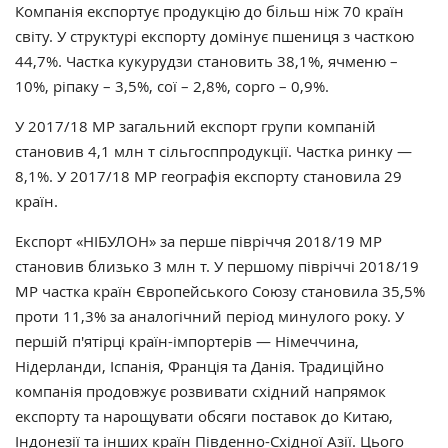
Компанія експортує продукцію до більш ніж 70 країн
світу. У структурі експорту домінує пшениця з часткою
44,7%. Частка кукурудзи становить 38,1%, ячменю –
10%, ріпаку – 3,5%, сої – 2,8%, сорго – 0,9%.
У 2017/18 МР загальний експорт групи компаній
становив 4,1 млн т сільгосппродукції. Частка ринку —
8,1%. У 2017/18 МР географія експорту становила 29
країн.
Експорт «НІБУЛОН» за перше півріччя 2018/19 МР
становив близько 3 млн т. У першому півріччі 2018/19
МР частка країн Європейського Союзу становила 35,5%
проти 11,3% за аналогічний період минулого року. У
першій п'ятірці країн-імпортерів — Німеччина,
Нідерланди, Іспанія, Франція та Данія. Традиційно
компанія продовжує розвивати східний напрямок
експорту та нарощувати обсяги поставок до Китаю,
Індонезії та інших країн Південно-Східної Азії. Цього