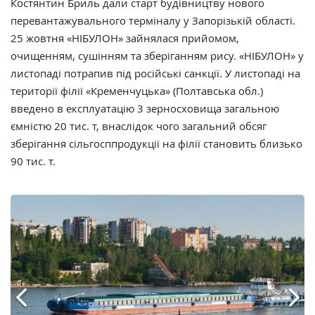
Костянтин Бриль дали старт будівництву нового
перевантажувального терміналу у Запорізькій області.
25 жовтня «НІБУЛОН» зайнялася прийомом,
очищенням, сушінням та зберіганням рису.
«НІБУЛОН»
у
листопаді потрапив під російські санкції. У листопаді на
території філії «Кременчуцька» (Полтавська обл.)
введено в експлуатацію 3 зерносховища загальною
ємністю 20 тис. т, внаслідок чого загальний обсяг
зберігання сільгосппродукції на філії становить близько
90 тис. т.