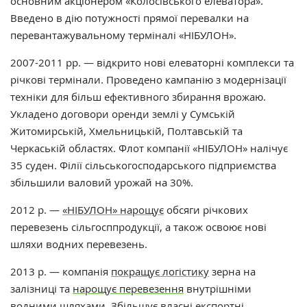
основним акціонером «Колосівського елеватора».
Введено в дію потужності прямої перевалки на
перевантажувальному терміналі «НІБУЛОН».
2007-2011 рр. — відкрито нові елеваторні комплекси та
річкові термінали. Проведено кампанію з модернізації
техніки для більш ефективного збирання врожаю.
Укладено договори оренди землі у Сумській
Житомирській, Хмельницькій, Полтавській та
Черкаській областях. Флот компанії
«НІБУЛОН»
налічує
35 суден. Філії сільськогосподарського підприємства
збільшили валовий урожай на 30%.
2012 р. —
«НІБУЛОН» нарощує
обсяги річкових
перевезень сільгосппродукції, а також освоює нові
шляхи водних перевезень.
2013 р. — компанія
покращує логістику
зерна на
залізниці та
нарощує перевезення
внутрішніми
водними шляхами. Збільшує власні експортні