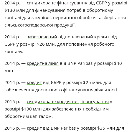
2014 р. —
синдиковане фінансування
від ЄБРР у ​​розмірі
$130 млн для фінансування потреб в оборотному
капіталі для закупівлі, первинної обробки та зберігання
сільськогосподарської продукції.
2014 р. —
забезпечений
відновлюваний кредит від
ЄБРР у ​​розмірі $26 млн. для поповнення робочого
капіталу.
2014 р. —
кредитна лінія
від BNP Paribas у розмірі $40
млн.
2014 р. —
кредит
від ЄБРР у ​​розмірі $25 млн. для
забезпечення достатнього фінансування діяльності.
2015 р. —
синдиковане кредитне фінансування
у
розмірі $130 млн для забезпечення необхідним
оборотним капіталом.
2016 р. —
кредит
від BNP Paribas у розмірі $35 млн для