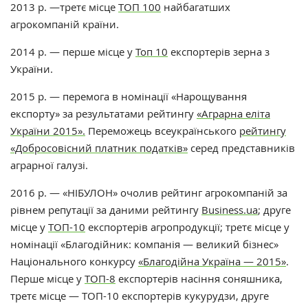
2013 р. —третє місце
ТОП 100
найбагатших
агрокомпаній країни.
2014 р. — перше місце у
Топ 10
експортерів зерна з
України.
2015 р. — перемога в номінації «Нарощування
експорту» за результатами рейтингу
«Аграрна еліта
України 2015».
Переможець всеукраїнського
рейтингу
«Добросовісний платник податків»
серед представників
аграрної галузі.
2016 р. — «НІБУЛОН» очолив рейтинг агрокомпаній за
рівнем репутації за даними рейтингу
Business.ua
; друге
місце у
ТОП-10
експортерів агропродукції; третє місце у
номінації «Благодійник: компанія — великий бізнес»
Національного конкурсу
«Благодійна Україна — 2015»
.
Перше місце у
ТОП-8
експортерів насіння соняшника,
третє місце — ТОП-10 експортерів кукурудзи, друге