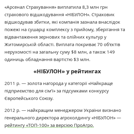
«Арсенал Страхування» виплатила 8,3 млн грн
страхового відшкодування
«НІБУЛОН»
. Страховик
відшкодував збитки, які компанія зазнала внаслідок
пожежі на сушарці комплексу з прийому, зберігання та
відвантаження зернових та олійних культур у
Житомирській області. Виплата покриває 70 об'єктів
нерухомості на загальну суму $8 млн, а також 149
одиниць обладнання вартістю $3 млн.
«НІБУЛОН» у рейтингах
2011 р. — золота нагорода у категорії «Найкраще
підприємство для сім'ї» за підсумками конкурсу
Європейського Союзу.
2012 р. — найкращим менеджером України визнано
генерального директора агрохолдингу «НІБУЛОН» —
р
ейтингу «ТОП-100» за версією ПроАгро.