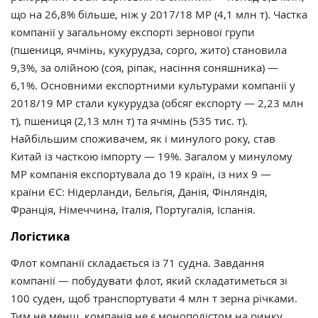
що на 26,8% більше, ніж у 2017/18 МР (4,1 млн т). Частка
компанії у загальному експорті зернової групи
(пшениця, ячмінь, кукурудза, сорго, жито) становила
9,3%, за олійною (соя, ріпак, насіння соняшника) —
6,1%. Основними експортними культурами компанії у
2018/19 МР стали кукурудза (обсяг експорту — 2,23 млн
т), пшениця (2,13 млн т) та ячмінь (535 тис. т).
Найбільшим споживачем, як і минулого року, став
Китай із часткою імпорту — 19%. Загалом у минулому
МР компанія експортувала до 19 країн, із них 9 —
країни ЄС: Нідерланди, Бельгія, Данія, Фінляндія,
Франція, Німеччина, Італія, Португалія, Іспанія.
Логістика
Флот компанії складається із 71 судна. Завдання
компанії — побудувати флот, який складатиметься зі
100 суден, щоб транспортувати 4 млн т зерна річками.
Тим не менш,
компанія не є монополістом на ринку