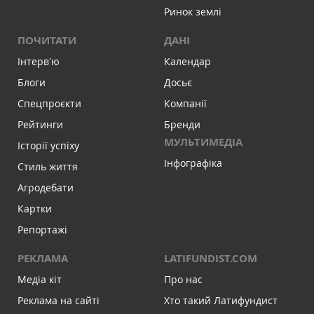
Ринок землі
ПОЧИТАТИ
ДАНІ
Інтервʼю
Календар
Блоги
Досьє
Спецпроєкти
Компанії
Рейтинги
Бренди
МУЛЬТИМЕДІА
Історії успіху
Інфографіка
Стиль життя
Агродебати
Картки
Репортажі
РЕКЛАМА
LATIFUNDIST.COM
Медіа кіт
Про нас
Реклама на сайті
Хто такий Латифундист