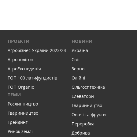
ПРОЕКТИ
НОВИНИ
Агробізнес України 2023/24
Україна
Агрополігон
Світ
АгроЕкспедиція
Зерно
ТОП 100 латифундистів
Олійні
ТОП Organic
Сільгосптехніка
ТЕМИ
Елеватори
Рослинництво
Тваринництво
Тваринництво
Овочі та фрукти
Трейдинг
Переробка
Ринок землі
Добрива