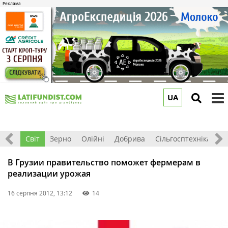
UA
to
m
ація
Світ
Зерно
Олійні
Добрива
Сільгосптехніка
П
В Грузии правительство поможет фермерам в
реализации урожая
16 серпня 2012, 13:12
14