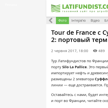
Реклама
Всі матеріали
Фото
Інтерв'ю
Відео
Б
Tour de France с 
2: портовый терми
2 червня 2017, 18:00
489
Тур Латифундистов по Франции
порту
Silo La Pallice
. Это перв
импортирует нефть и древесину
размещены 2 элеватора
Суффл
линии — еще достраивается. Про
Оставайтесь с нами, будет инте
и порт во Франции, читайте ск