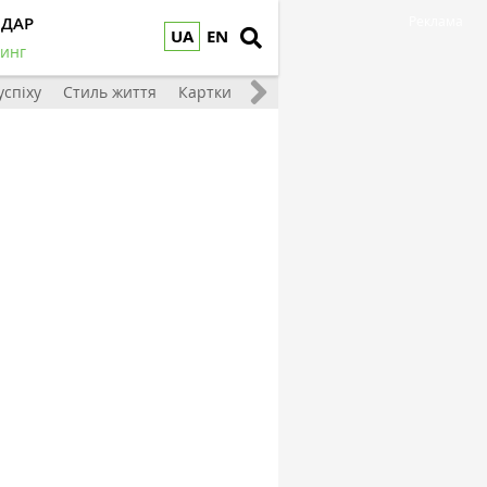
НДАР
Реклама
UA
EN
инг
 успіху
Стиль життя
Картки