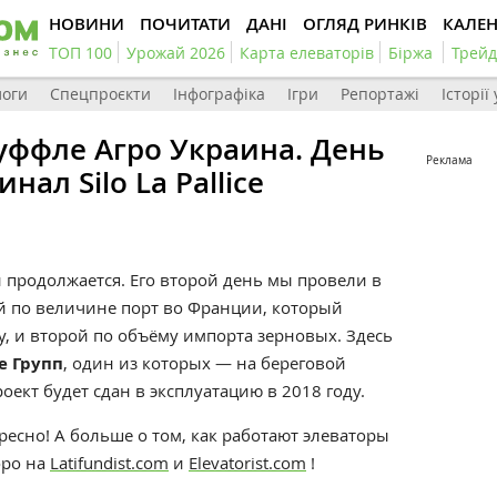
НОВИНИ
ПОЧИТАТИ
ДАНІ
ОГЛЯД РИНКІВ
КАЛЕ
ТОП 100
Урожай 2026
Карта елеваторів
Біржа
Трейд
логи
Спецпроєкти
Інфографіка
Ігри
Репортажі
Історії
Суффле Агро Украина. День
Реклама
нал Silo La Pallice
 продолжается. Его второй день мы провели в
ый по величине порт во Франции, который
, и второй по объёму импорта зерновых. Здесь
е Групп
, один из которых — на береговой
ект будет сдан в эксплуатацию в 2018 году.
ресно! А больше о том, как работают элеваторы
оро на
Latifundist.com
и
Elevatorist.com
!