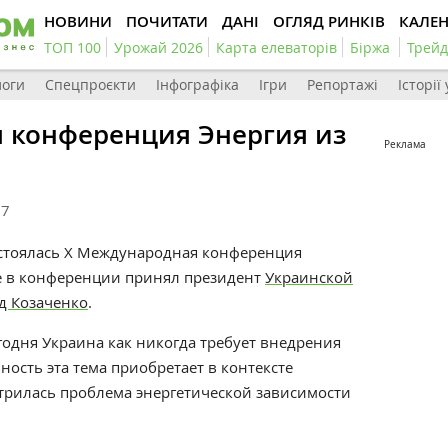
НОВИНИ
ПОЧИТАТИ
ДАНІ
ОГЛЯД РИНКІВ
КАЛЕ
ТОП 100
Урожай 2026
Карта елеваторів
Біржа
Трейд
логи
Спецпроєкти
Інфографіка
Ігри
Репортажі
Історії
 конференция Энергия из
Реклама
87
состоялась X Международная конференция
ие в конференции принял президент
Украинской
д Козаченко
.
егодня Украина как никогда требует внедрения
ность эта тема приобретает в контексте
стрилась проблема энергетической зависимости