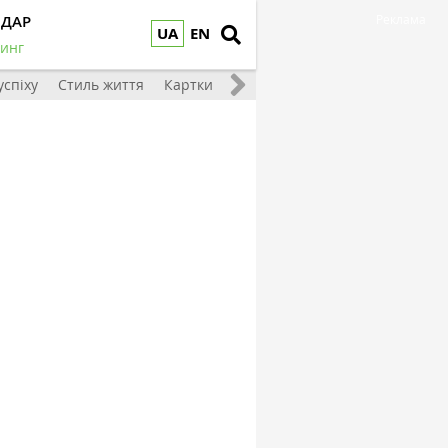
НДАР
Реклама
UA
EN
инг
 успіху
Стиль життя
Картки