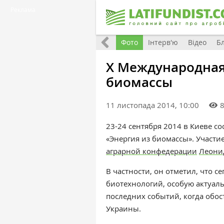
Реклама
Всі матеріали
Фото
Інтерв'ю
Відео
Б
X Международная
биомассы
11 листопада 2014, 10:00
23-24 сентября 2014 в Киеве 
«Энергия из биомассы». Участ
аграрной конфедерации
Леони
В частности, он отметил, что с
биотехнологий, особую актуаль
последних событий, когда обо
Украины.