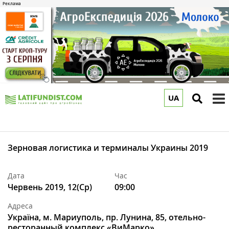
UA
to
m
Зерновая логистика и терминалы Украины 2019
Дата
Час
Червень 2019, 12(Ср)
09:00
Адреса
Україна, м. Мариуполь, пр. Лунина, 85, отельно-
ресторанный комплекс «ВиМарко»