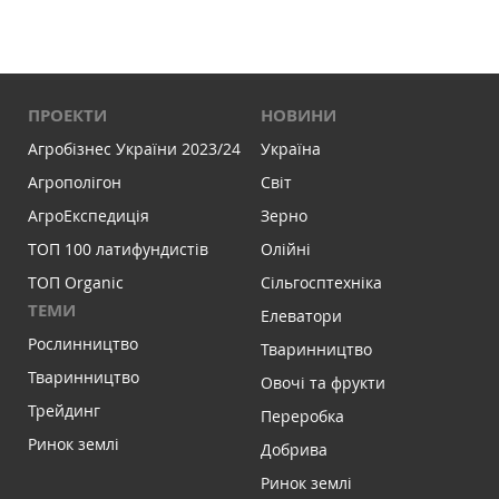
ПРОЕКТИ
НОВИНИ
Агробізнес України 2023/24
Україна
Агрополігон
Світ
АгроЕкспедиція
Зерно
ТОП 100 латифундистів
Олійні
ТОП Organic
Сільгосптехніка
ТЕМИ
Елеватори
Рослинництво
Тваринництво
Тваринництво
Овочі та фрукти
Трейдинг
Переробка
Ринок землі
Добрива
Ринок землі