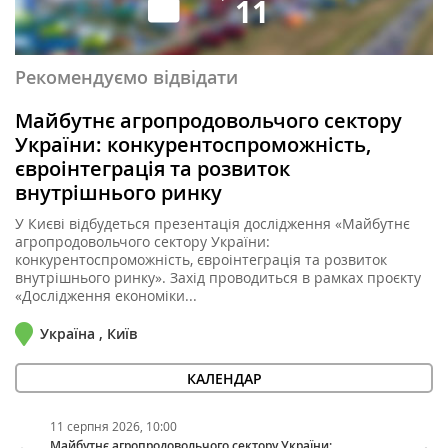
11
Рекомендуємо відвідати
Майбутнє агропродовольчого сектору
України: конкурентоспроможність,
євроінтеграція та розвиток
внутрішнього ринку
У Києві відбудеться презентація дослідження «Майбутнє
агропродовольчого сектору України:
конкурентоспроможність, євроінтеграція та розвиток
внутрішнього ринку». Захід проводиться в рамках проєкту
«Дослідження економіки...
Україна , Київ
КАЛЕНДАР
11 серпня 2026, 10:00
11 в
Майбутнє агропродовольчого сектору України:
КОМ