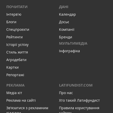
ПОЧИТАТИ
ДАНІ
Інтервʼю
Календар
Блоги
Досьє
Спецпроєкти
Компанії
Рейтинги
Бренди
МУЛЬТИМЕДІА
Історії успіху
Інфографіка
Стиль життя
Агродебати
Картки
Репортажі
РЕКЛАМА
LATIFUNDIST.COM
Медіа кіт
Про нас
Реклама на сайті
Хто такий Латифундист
Зв'язатися з рекламним
Правила користування
відділом
сайтом