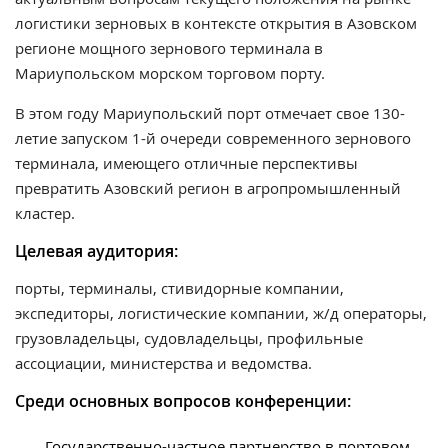
логистики зерновых в контексте открытия в Азовском
регионе мощного зернового терминала в
Мариупольском морском торговом порту.
В этом году Мариупольский порт отмечает свое 130-
летие запуском 1-й очереди современного зернового
терминала, имеющего отличные перспективы
превратить Азовский регион в агропромышленный
кластер.
Целевая аудитория:
порты, терминалы, стивидорные компании,
экспедиторы, логистические компании, ж/д операторы,
грузовладельцы, судовладельцы, профильные
ассоциации, министерства и ведомства.
Среди основных вопросов конференции:
Государственно-частное партнерство в портовом