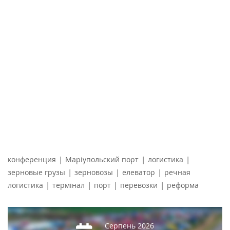
|
|
|
конференция
Маріупольский порт
логистика
|
|
|
зерновые грузы
зерновозы
елеватор
речная
|
|
|
|
логистика
термінал
порт
перевозки
реформа
Серпень 2026