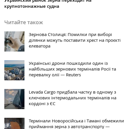
Украинский рынок зерна переходит на
крупнотоннажные судна
Читайте також
Зернова Столиця: Помилки при виборі
ділянки можуть поставити хрест на проєкті
елеватора
Українські дрони пошкодили один із
найбільших зернових терміналів Росії та
перевалку олії — Reuters
Levada Cargo придбала частку в одному з
ключових інтермодальних терміналів на
кордоні з ЄС
Термінали Новоросійська і Тамані обмежили
приймання зерна з автотранспорту —