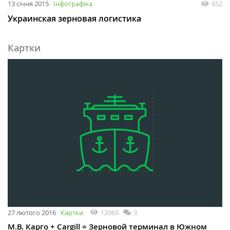
13 січня 2015
Інфографіка
652
Украинская зерновая логистика
Картки
27 лютого 2016
Картки
12065
3
М.В. Карго + Cargill = Зерновой терминал в Южном