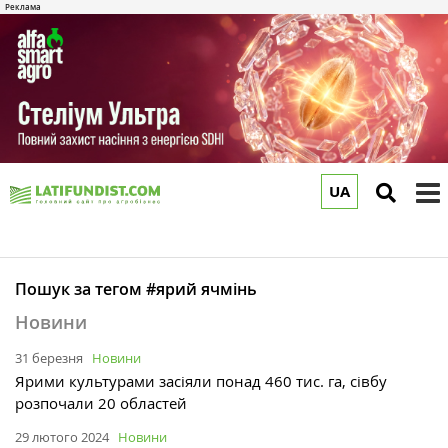
UA
to
m
Пошук за тегом #ярий ячмінь
Новини
31 березня
Новини
Ярими культурами засіяли понад 460 тис. га, сівбу
розпочали 20 областей
29 лютого 2024
Новини