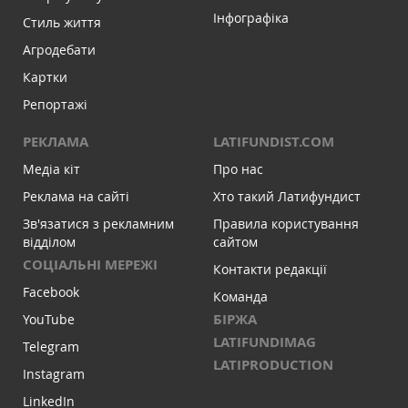
Інфографіка
Стиль життя
Агродебати
Картки
Репортажі
РЕКЛАМА
LATIFUNDIST.COM
Медіа кіт
Про нас
Реклама на сайті
Хто такий Латифундист
Зв'язатися з рекламним
Правила користування
відділом
сайтом
СОЦІАЛЬНІ МЕРЕЖІ
Контакти редакції
Facebook
Команда
БІРЖА
YouTube
LATIFUNDIMAG
Telegram
LATIPRODUCTION
Instagram
LinkedIn