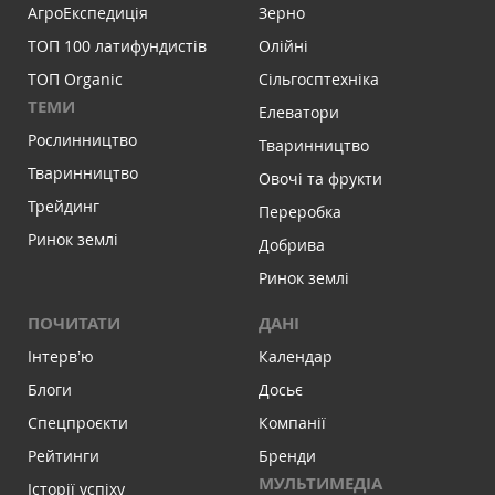
АгроЕкспедиція
Зерно
ТОП 100 латифундистів
Олійні
ТОП Organic
Сільгосптехніка
ТЕМИ
Елеватори
Рослинництво
Тваринництво
Тваринництво
Овочі та фрукти
Трейдинг
Переробка
Ринок землі
Добрива
Ринок землі
ПОЧИТАТИ
ДАНІ
Інтервʼю
Календар
Блоги
Досьє
Спецпроєкти
Компанії
Рейтинги
Бренди
МУЛЬТИМЕДІА
Історії успіху