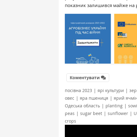
показник залишився майже на 
Коментувати
|
|
посівна 2023
ярі культури
зер
|
|
овес
яра пшениця
ярий ячмі
|
|
Одеська область
planting
sow
|
|
|
peas
sugar beet
sunflower
U
crops