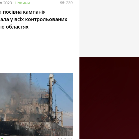
280
я 2023
Новини
 посівна кампанія
вала у всіх контрольованих
ою областях