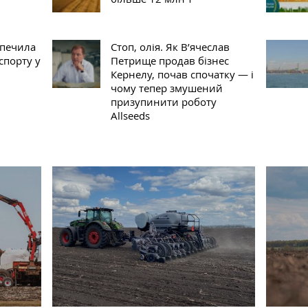
зпечила
Стоп, олія. Як В’ячеслав
спорту у
Петрище продав бізнес
Кернелу, почав спочатку — і
чому тепер змушений
призупинити роботу
Allseeds