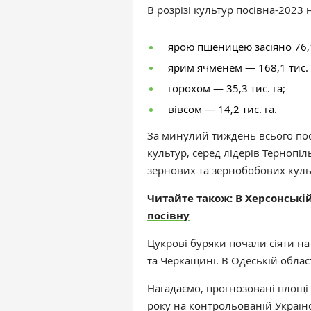
В розрізі культур посівна-2023 н
ярою пшеницею засіяно 76,1 
ярим ячменем — 168,1 тис. 
горохом — 35,3 тис. га;
вівсом — 14,2 тис. га.
За минулий тиждень всього пос
культур, серед лідерів Терноп
зернових та зернобобових куль
Читайте також:
В Херсонські
посівну
Цукрові буряки почали сіяти н
та Черкащині. В Одеській облас
Нагадаємо, п
рогнозовані площі 
року на контрольованій Україн