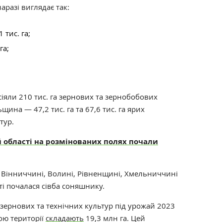
аразі виглядає так:
тис. га;
га;
іяли 210 тис. га зернових та зернобобових
ільщина
—
47,2 тис. га та
67,6 тис. га ярих
тур.
й області на розмінованих полях почали
а Вінниччині, Волині, Рівненщині, Хмельниччині
ті почалася сівба соняшнику.
зернових та технічних культур під урожай 2023
ою території
складають
19,3 млн га. Цей