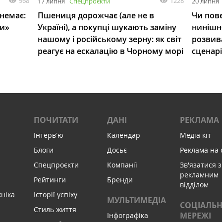
968
1228
17 липня
Спецпроєкти
20 липня
 немає:
Пшениця дорожчає (але не в
Чи пове
ли»
Україні), а покупці шукають заміну
нинішн
нашому і російському зерну: як світ
розвив
реагує на ескалацію в Чорному морі
сценар
ПОЧИТАТИ
ДАНІ
РЕКЛАМА
Інтервʼю
Календар
Медіа кіт
Блоги
Досьє
Реклама на 
Спецпроєкти
Компанії
Зв'язатися з
рекламним
Рейтинги
Бренди
відділом
хніка
Історії успіху
МУЛЬТИМЕДІА
СОЦІАЛЬН
Стиль життя
МЕРЕЖІ
Інфографіка