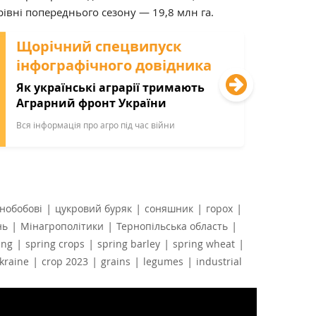
рівні попереднього сезону
—
19,8 млн га.
Щорічний спецвипуск
інфографічного довідника
Як українські аграрії тримають
Аграрний фронт України
Вся інформація про агро під час війни
|
|
|
|
нобобові
цукровий буряк
соняшник
горох
|
|
|
нь
Мінагрополітики
Тернопільська область
|
|
|
|
ing
spring crops
spring barley
spring wheat
|
|
|
|
kraine
crop 2023
grains
legumes
industrial