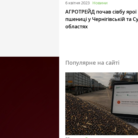
6 квітня 2023
Новини
АГРОТРЕЙД почав сівбу ярої
пшениці у Чернігівській та С
областях
Популярне на сайті