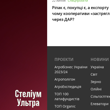
22 липня
Спецпроєкти
Ріпак є, покупці є, а експорту
чому кооперативи «застряг
через ДАР?
ПРОЕКТИ
НОВИНИ
Агробізнес України
Україна
2023/24
Світ
Агрополігон
Зерно
АгроЕкспедиція
Олійні
ТОП 100
Сільгоспте
латифундистів
Елеватори
ТОП Organic