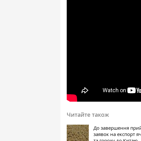
Читайте також
До завершення при
заявок на експорт 
та гороху до Китаю