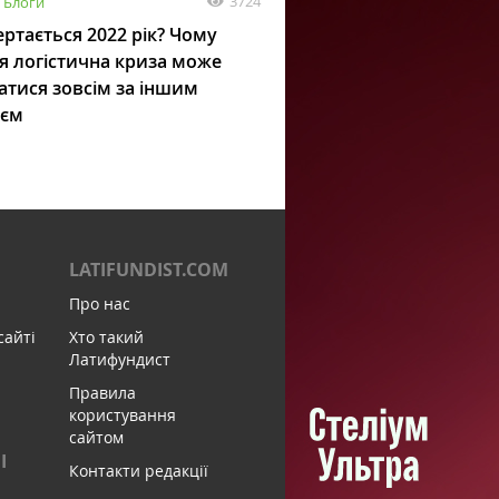
3724
Блоги
ртається 2022 рік? Чому
я логістична криза може
атися зовсім за іншим
ієм
LATIFUNDIST.COM
Про нас
сайті
Хто такий
Латифундист
Правила
користування
сайтом
І
Контакти редакції