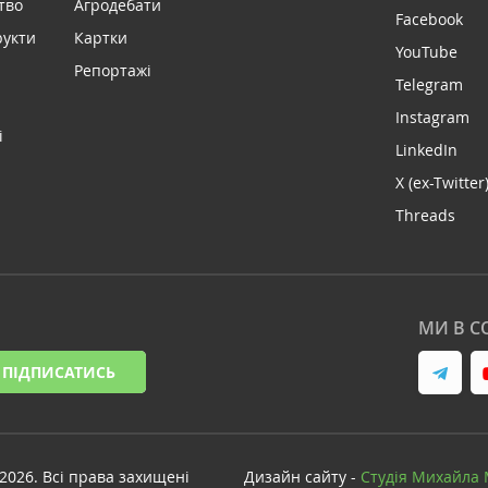
тво
Агродебати
Facebook
рукти
Картки
YouTube
Репортажі
Telegram
Instagram
і
LinkedIn
X (ex-Twitter
Threads
МИ В С
ПІДПИСАТИСЬ
-2026. Всі права захищені
Дизайн сайту -
Cтудія Михайла 