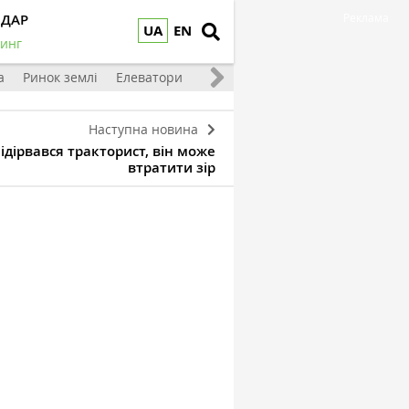
НДАР
Реклама
UA
EN
инг
а
Ринок землі
Елеватори
Тваринництво
Овочі та фрукт
Наступна новина
ідірвався тракторист, він може
втратити зір