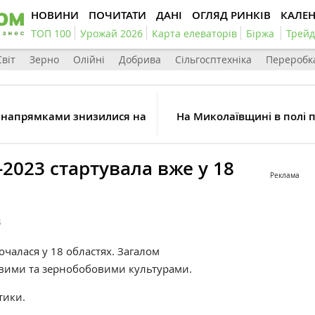
НОВИНИ
ПОЧИТАТИ
ДАНІ
ОГЛЯД РИНКІВ
КАЛЕ
ТОП 100
Урожай 2026
Карта елеваторів
Біржа
Трейд
Світ
Зерно
Олійні
Добрива
Сільгосптехніка
Переробк
 напрямками знизилися на
На Миколаївщині в полі п
2023 стартувала вже у 18
Реклама
3
очалася у 18 областях. Загалом
рновими та зернобобовими культурами.
тики.