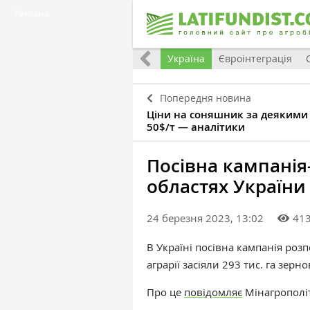
Реклама
Все
Україна
Євроінтеграція
Попередня новина
Ціни на соняшник за деякими
50$/т — аналітики
Посівна кампанія-
областях України
24 березня 2023, 13:02
41
В Україні посівна кампанія розп
аграрії засіяли 293 тис. га зе
Про це
повідомляє
Мінагрополі