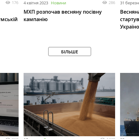
176
286
4 квітня 2023
Новини
31 березн
МХП розпочав весняну посівну
Весняна
умській
кампанію
старту
Україн
БІЛЬШЕ