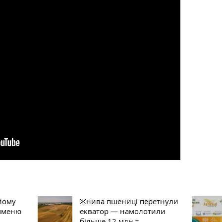
йому
Жнива пшениці перетнули
ячменю
екватор — намолотили
більше 12 млн т