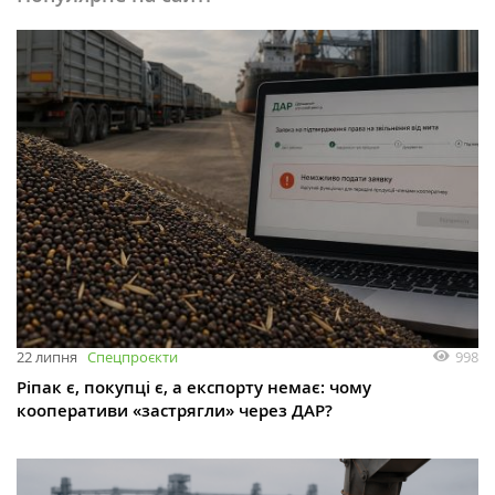
998
22 липня
Спецпроєкти
Ріпак є, покупці є, а експорту немає: чому
кооперативи «застрягли» через ДАР?