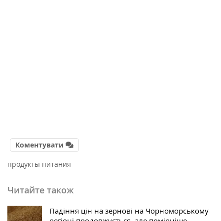
Коментувати
продукты питания
Читайте також
Падіння цін на зернові на Чорноморському
регіоні продовжується, але помірніше —