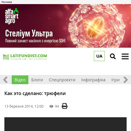
UA
to
m
рв'ю
Відео
Блоги
Спецпроєкти
Інфографіка
Ігри
Ре
Как это сделано: трюфели
13 березня 2014, 12:00
94