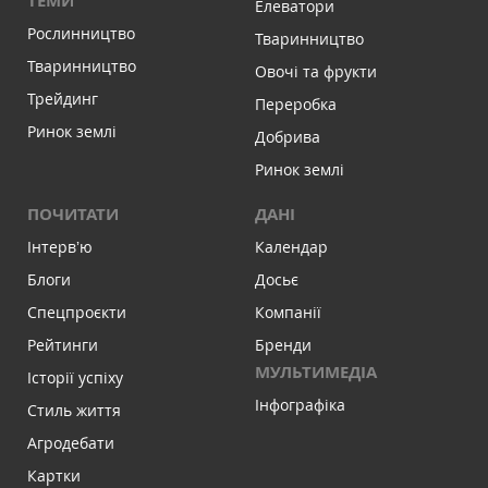
ТЕМИ
Елеватори
Рослинництво
Тваринництво
Тваринництво
Овочі та фрукти
Трейдинг
Переробка
Ринок землі
Добрива
Ринок землі
ПОЧИТАТИ
ДАНІ
Інтервʼю
Календар
Блоги
Досьє
Спецпроєкти
Компанії
Рейтинги
Бренди
МУЛЬТИМЕДІА
Історії успіху
Інфографіка
Стиль життя
Агродебати
Картки