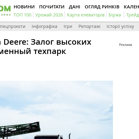
НОВИНИ
ПОЧИТАТИ
ДАНІ
ОГЛЯД РИНКІВ
КАЛЕ
ТОП 100
Урожай 2026
Карта елеваторів
Біржа
Трейд
пецпроєкти
Інфографіка
Ігри
Репортажі
Історії успіху
 Deere: Залог высоких
Реклама
менный техпарк