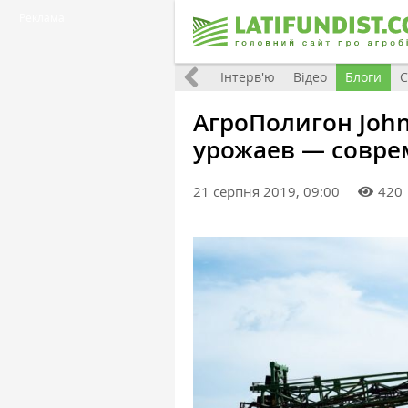
Реклама
Всі матеріали
Фото
Інтерв'ю
Відео
Блоги
С
АгроПолигон John
урожаев — совре
21 серпня 2019, 09:00
420