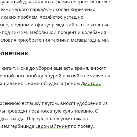
туальный для каждого агрария вопрос: «А где же
технического парка?», Николай Кириченко
 никаких проблем. Хозяйство успешно
мер,
в одном из финучреждений есть выгодные
е под
12-13%. Небольшой процент и колебания
 условия приобретения техники мегавыгодными.
олнечник
кипит. Пока до уборки еще есть время, вносят
овной посевной культурой в хозяйстве является
ращивания с нами обсудил агроном
Дмитрий
 осеннюю вспашку плугом, вносят удобрения из
зимы проводят предпосевную культивацию. С
 два захода. Первую волну уничтожают
нием гербицида
Евро-Лайтнинг
по посеву.