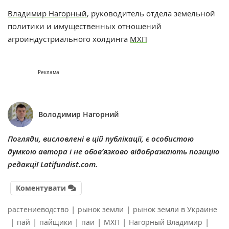
Владимир Нагорный
, руководитель отдела земельной
политики и имущественных отношений
агроиндустриального холдинга
МХП
Реклама
Володимир Нагорний
Погляди, висловлені в цій публікації, є особистою
думкою автора і не обов’язково відображають позицію
редакції Latifundist.com.
Коментувати
|
|
растениеводство
рынок земли
рынок земли в Украине
|
|
|
|
|
|
пай
пайщики
паи
МХП
Нагорный Владимир