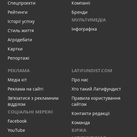
Спецпроєкти
Компанії
Рейтинги
Бренди
МУЛЬТИМЕДІА
Історії успіху
Інфографіка
Стиль життя
Агродебати
Картки
Репортажі
РЕКЛАМА
LATIFUNDIST.COM
Медіа кіт
Про нас
Реклама на сайті
Хто такий Латифундист
Зв'язатися з рекламним
Правила користування
відділом
сайтом
СОЦІАЛЬНІ МЕРЕЖІ
Контакти редакції
Facebook
Команда
БІРЖА
YouTube