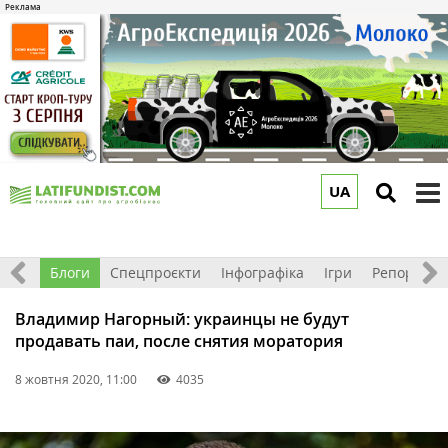
UA
to
m
Відео
Блоги
Спецпроєкти
Інфографіка
Ігри
Репортажі
Владимир Нагорный: украинцы не будут
продавать паи, после снятия моратория
8 жовтня 2020, 11:00
4035