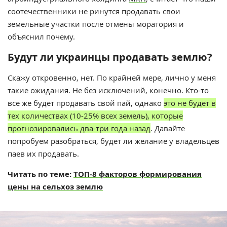
соотечественники не ринутся продавать свои
земельные участки после отмены моратория и
объяснил почему.
Будут ли украинцы продавать землю?
Скажу откровенно, нет. По крайней мере, лично у меня
такие ожидания. Не без исключений, конечно. Кто-то
все же будет продавать свой пай, однако
это не будет в
тех количествах (10-25% всех земель), которые
прогнозировались два-три года назад
. Давайте
попробуем разобраться, будет ли желание у владельцев
паев их продавать.
Читать по теме:
ТОП-8 факторов формирования
цены на сельхоз землю