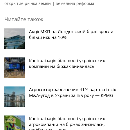
|
открытие рынка земли
земельна реформа
Читайте також
Акції МХП на Лондонській біржі зросли
більш ніж на 10%
Капіталізація більшості українських
компаній на біржах знизилась
Агросектор забезпечив 41% вартості всіх
M&A-угод в Україні за пів року — KPMG
Капіталізація більшості українських
агрокомпаній на біржах знизилась,
найбільше — ІМК