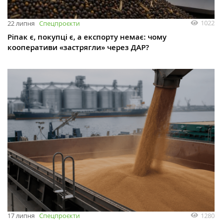
1022
22 липня
Спецпроєкти
Ріпак є, покупці є, а експорту немає: чому
кооперативи «застрягли» через ДАР?
1280
17 липня
Спецпроєкти