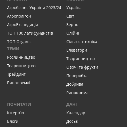
Агробізнес України 2023/24
Україна
Агрополігон
Світ
АгроЕкспедиція
Зерно
ТОП 100 латифундистів
Олійні
ТОП Organic
Сільгосптехніка
ТЕМИ
Елеватори
Рослинництво
Тваринництво
Тваринництво
Овочі та фрукти
Трейдинг
Переробка
Ринок землі
Добрива
Ринок землі
ПОЧИТАТИ
ДАНІ
Інтервʼю
Календар
Блоги
Досьє