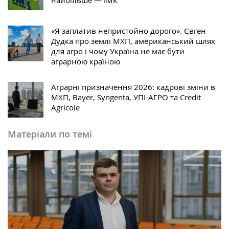
«Я заплатив непристойно дорого». Євген
Дудка про землі МХП, американський шлях
для агро і чому Україна не має бути
аграрною країною
Аграрні призначення 2026: кадрові зміни в
МХП, Bayer, Syngenta, УПІ-АГРО та Credit
Agricole
Матеріали по темі