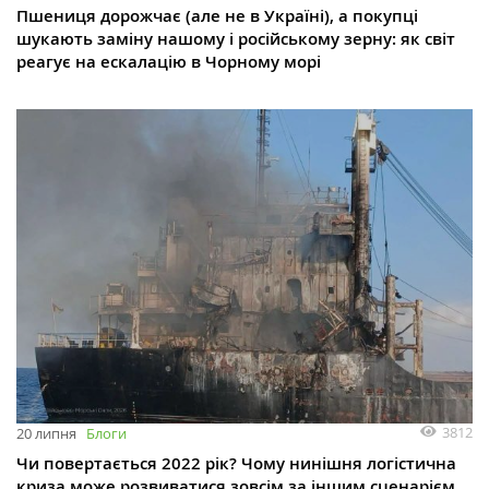
Пшениця дорожчає (але не в Україні), а покупці
шукають заміну нашому і російському зерну: як світ
реагує на ескалацію в Чорному морі
3812
20 липня
Блоги
Чи повертається 2022 рік? Чому нинішня логістична
криза може розвиватися зовсім за іншим сценарієм