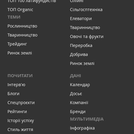
ТОП 100 латифундистів
Олійні
ТОП Organic
Сільгосптехніка
ТЕМИ
Елеватори
Рослинництво
Тваринництво
Тваринництво
Овочі та фрукти
Трейдинг
Переробка
Ринок землі
Добрива
Ринок землі
ПОЧИТАТИ
ДАНІ
Інтервʼю
Календар
Блоги
Досьє
Спецпроєкти
Компанії
Рейтинги
Бренди
МУЛЬТИМЕДІА
Історії успіху
Інфографіка
Стиль життя