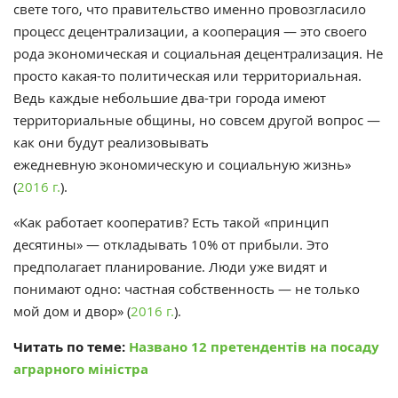
свете того, что правительство именно провозгласило
процесс децентрализации, а кооперация — это своего
рода экономическая и социальная децентрализация. Не
просто какая-то политическая или территориальная.
Ведь каждые небольшие два-три города имеют
территориальные общины, но совсем другой вопрос —
как они будут реализовывать
ежедневную экономическую и социальную жизнь»
(
2016 г.
).
«
Как работает кооператив? Есть такой «принцип
десятины» — откладывать 10% от прибыли. Это
предполагает планирование. Люди уже видят и
понимают одно: частная собственность — не только
мой дом и двор
» (
2016 г.
).
Читать по теме:
Названо 12 претендентів на посаду
аграрного міністра