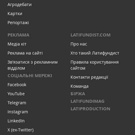
Агродебати
Картки
Репортажі
РЕКЛАМА
LATIFUNDIST.COM
Медіа кіт
Про нас
Реклама на сайті
Хто такий Латифундист
Зв'язатися з рекламним
Правила користування
відділом
сайтом
СОЦІАЛЬНІ МЕРЕЖІ
Контакти редакції
Facebook
Команда
БІРЖА
YouTube
LATIFUNDIMAG
Telegram
LATIPRODUCTION
Instagram
LinkedIn
X (ex-Twitter)