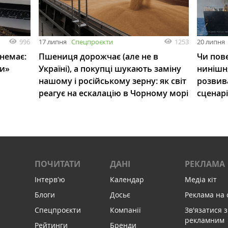
996
1253
17 липня
Спецпроєкти
20 липня
 немає:
Пшениця дорожчає (але не в
Чи пове
ли»
Україні), а покупці шукають заміну
нинішн
нашому і російському зерну: як світ
розвив
реагує на ескалацію в Чорному морі
сценар
ПОЧИТАТИ
ДАНІ
РЕКЛАМА
Інтервʼю
Календар
Медіа кіт
Блоги
Досьє
Реклама на 
Спецпроєкти
Компанії
Зв'язатися з
рекламним
Рейтинги
Бренди