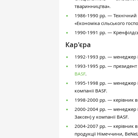
тваринництва».
1986-1990 рр. — Технічний
«Економіка сільського госп
1990-1991 рр. — Кренфілдсь
Кар'єра
1992-1993 рр. — менеджер і
1993-1995 рр. — президент
BASF
.
1995-1998 рр. — менеджер 
компанії BASF.
1998-2000 рр. — керівник в
2000-2004 рр. — менеджер і
Заксен) у компанії BASF.
2004-2007 рр. — керівник в
продукції Німеччини, BeNeL