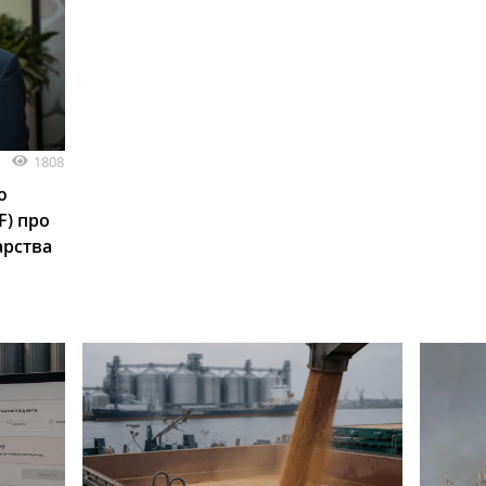
1808
ю
F) про
арства