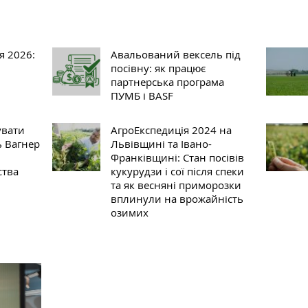
я 2026:
Авальований вексель під
посівну: як працює
партнерська програма
ПУМБ і BASF
увати
АгроЕкспедиція 2024 на
ь Вагнер
Львівщині та Івано-
л
Франківщині: Стан посівів
ства
кукурудзи і сої після спеки
та як весняні приморозки
вплинули на врожайність
озимих