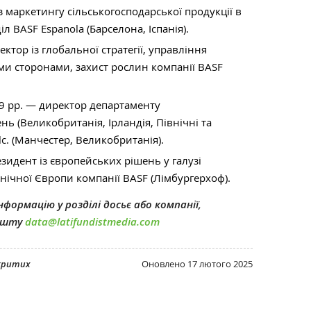
з маркетингу сільськогосподарської продукції в
л BASF Espanola (Барселона, Іспанія).
ктор із глобальної стратегії, управління
іми сторонами, захист рослин компанії BASF
9 рр. — директор департаменту
ь (Великобританія, Ірландія, Північні та
lc. (Манчестер, Великобританія).
езидент із європейських рішень у галузі
внічної Європи компанії BASF (Лімбургерхоф).
формацію у розділі досьє або компанії,
пошту
data@latifundistmedia.com
дкритих
Оновлено
17 лютого 2025