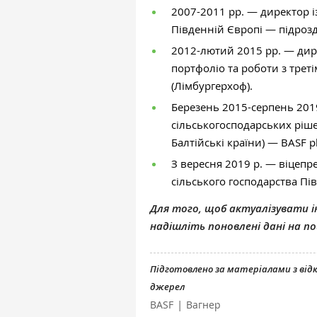
2007-2011 рр. — директор і
Південній Європі — підрозді
2012-лютий 2015 рр. — дире
портфоліо та роботи з трет
(Лімбургерхоф).
Березень 2015-серпень 201
сільськогосподарських рішен
Балтійські країни) — BASF p
З вересня 2019 р. — віцепр
сільського господарства Пі
Для того, щоб актуалізувати ін
надішліть поновлені дані на 
Підготовлено за матеріалами з ві
джерел
|
BASF
Вагнер