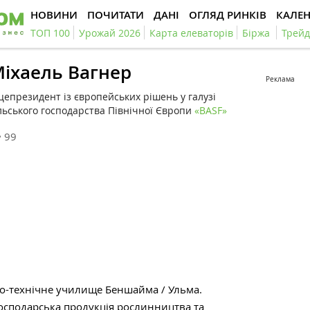
НОВИНИ
ПОЧИТАТИ
ДАНІ
ОГЛЯД РИНКІВ
КАЛЕ
ТОП 100
Урожай 2026
Карта елеваторів
Біржа
Трейд
іхаель Вагнер
Реклама
цепрезидент із європейських рішень у галузі
льського господарства Північної Європи
«BASF»
99
о-технічне училище Беншайма / Ульма.
господарська продукція рослинництва та