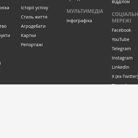
відділом
хніка
Історії успіху
МУЛЬТИМЕДІА
СОЦІАЛЬН
Стиль життя
МЕРЕЖІ
Інфографіка
тво
Агродебати
Facebook
рукти
Картки
YouTube
Репортажі
Telegram
Instagram
і
LinkedIn
X (ex-Twitter
Threads
МИ В С
ПІДПИСАТИСЬ