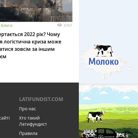
3767
Блоги
ртається 2022 рік? Чому
я логістична криза може
атися зовсім за іншим
ієм
LATIFUNDIST.COM
Про нас
сайті
Хто такий
Латифундист
Правила