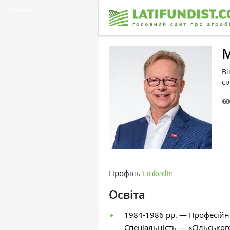
Реклама
М
Ві
сі
Профіль
LinkedIn
Освіта
1984-1986 рр. — Професійн
Спеціальність — «Сільсько