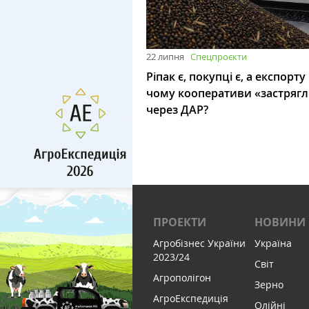
22 липня
Спецпроєкти
Ріпак є, покупці є, а експорту
чому кооперативи «застряг
через ДАР?
ПРОЕКТИ
НОВИНИ
Агробізнес України
Україна
2023/24
Світ
Агрополігон
Зерно
АгроЕкспедиція
Олійні