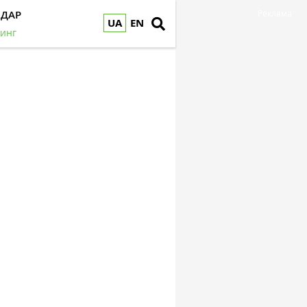
НДАР
Реклама
UA
EN
инг