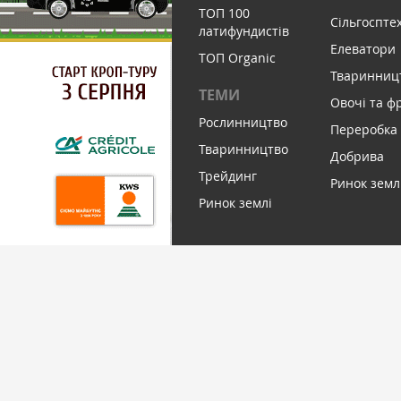
ТОП 100
Сільгоспте
латифундистів
Елеватори
ТОП Organic
Тваринниц
ТЕМИ
Овочі та ф
Рослинництво
Переробка
Тваринництво
Добрива
Трейдинг
Ринок земл
Ринок землі
ПІДПИСАТИСЬ НА НОВИНИ