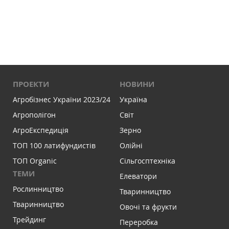
ПРОЕКТИ
НОВИНИ
Агробізнес України 2023/24
Україна
Агрополігон
Світ
АгроЕкспедиція
Зерно
ТОП 100 латифундистів
Олійні
ТОП Organic
Сільгосптехніка
ТЕМИ
Елеватори
Рослинництво
Тваринництво
Тваринництво
Овочі та фрукти
Трейдинг
Переробка