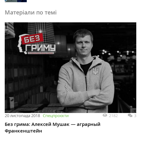
Матеріали по темі
2182
3
20 листопада 2018
Спецпроєкти
Без грима: Алексей Мушак — аграрный
Франкенштейн