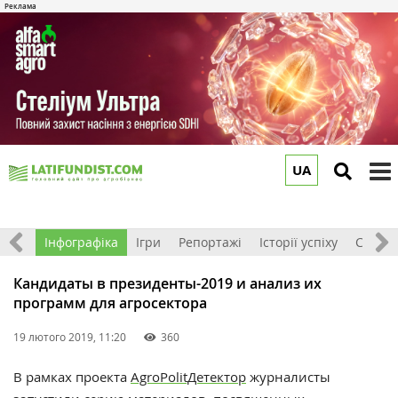
UA
to
m
єкти
Інфографіка
Ігри
Репортажі
Історії успіху
Стиль 
Кандидаты в президенты-2019 и анализ их
программ для агросектора
19 лютого 2019, 11:20
360
В рамках проекта
AgroPolitДетектор
журналисты