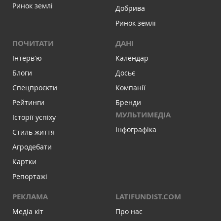
Ринок землі
Добрива
Ринок землі
ПОЧИТАТИ
ДАНІ
Інтервʼю
Календар
Блоги
Досьє
Спецпроєкти
Компанії
Рейтинги
Бренди
МУЛЬТИМЕДІА
Історії успіху
Інфографіка
Стиль життя
Агродебати
Картки
Репортажі
РЕКЛАМА
LATIFUNDIST.COM
Медіа кіт
Про нас