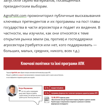
запустили серию материалов, посвященных
президентским выборам.
AgroPolit.com
промониторил публичные высказывания
ключевых претендентов и их программы на пост главы
государства в части агросектора и подает их видение. В
частности, мы изучили, как они относятся к теме
открытия рынка земли (за, против) и господдержки
агросектора (требуется или нет, кого поддерживать —
больших, малых, средних, никого, всех т.д.)