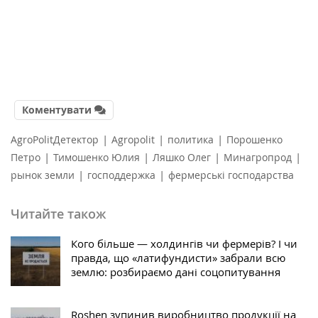
Коментувати
|
|
|
AgroPolitДетектор
Agropolit
политика
Порошенко
|
|
|
|
Петро
Тимошенко Юлия
Ляшко Олег
Минагропрод
|
|
рынок земли
господдержка
фермерські господарства
Читайте також
Кого більше — холдингів чи фермерів? І чи
правда, що «латифундисти» забрали всю
землю: розбираємо дані соцопитування
Roshen зупинив виробництво продукції на