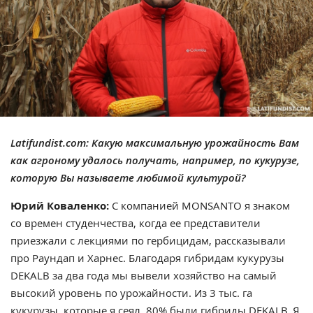
Latifundist.com: Какую максимальную урожайность Вам
как агроному удалось получать, например, по кукурузе,
которую Вы называете любимой культурой?
Юрий Коваленко:
С компанией MONSANTO я знаком
со времен студенчества, когда ее представители
приезжали с лекциями по гербицидам, рассказывали
про Раундап и Харнес. Благодаря гибридам кукурузы
DEKALB за два года мы вывели хозяйство на самый
высокий уровень по урожайности. Из 3 тыс. га
кукурузы, которые я сеял, 80% были гибриды DEKALB. Я