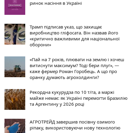
ринок насіння в Україні
Трамп підписав указ, що захищає
виробництво гліфосата. Він назвав його
«критично важливими для національної
оборони»
«Пай на 7 років, плювати на землю і хочеш
витиснути максимум? Тоді бери плуг», —
каже фермер Роман Горобець. А що про
оранку думають агрохолдинги?
Рекордна кукурудза по 10 т/га, а маржі
майже немає: як Україні перемогти Бразилію
та Аргентину у 2026 році
АГРОТРЕЙД завершив посівну озимого
ріпаку, використовуючи нову технологію