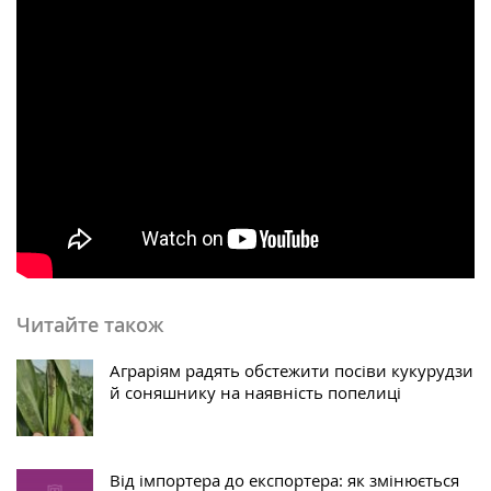
Читайте також
Аграріям радять обстежити посіви кукурудзи
й соняшнику на наявність попелиці
Від імпортера до експортера: як змінюється