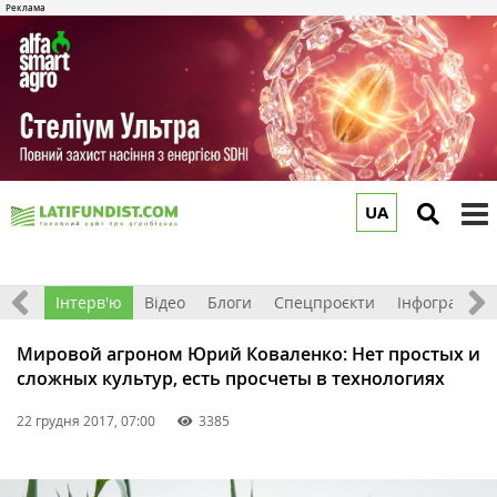
UA
to
m
Фото
Інтерв'ю
Відео
Блоги
Спецпроєкти
Інфографіка
Мировой агроном Юрий Коваленко: Нет простых и
сложных культур, есть просчеты в технологиях
22 грудня 2017, 07:00
3385