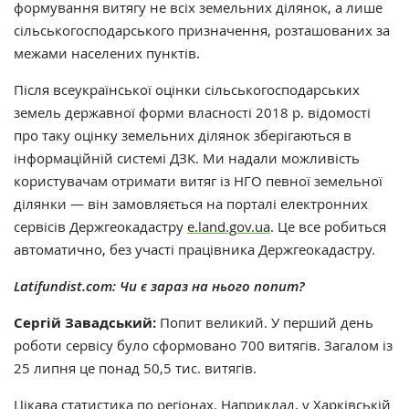
формування витягу не всіх земельних ділянок, а лише
сільськогосподарського призначення, розташованих за
межами населених пунктів.
Після всеукраїнської
оцінки
сільськогосподарських
земель державної форми власності
2018
р. відомості
про таку оцінку земельних ділянок
зберігаються в
інформаційній системі ДЗК. Ми надали можливість
користувачам отримати витяг із НГО певної земельної
ділянки — він замовляється на порталі електронних
сервісів Держгеокадастру
e.land.gov.ua
. Це все робиться
автоматично, без участі працівника Держгеокадастру.
Latifundist.com:
Чи є зараз на нього попит?
Сергій Завадський:
Попит великий. У перший день
роботи сервісу було сформовано 700 витягів. Загалом із
25 липня це понад 50,5 тис. витягів.
Цікава статистика по регіонах. Наприклад, у Харківській