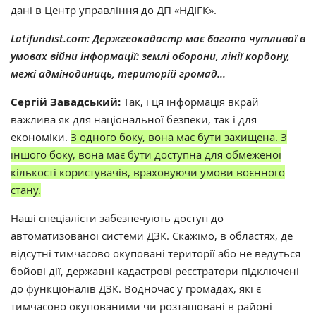
дані в Центр управління до ДП «НДІГК».
Latifundist.com: Держгеокадастр має багато чутливої в
умовах війни інформації: землі оборони, лінії кордону,
межі адмінодиниць, територій громад...
Сергій Завадський:
Так, і ця інформація вкрай
важлива як для національної безпеки, так і для
економіки.
З одного боку, вона має бути захищена. З
іншого боку, вона має бути доступна для обмеженої
кількості користувачів, враховуючи умови воєнного
стану.
Наші спеціалісти забезпечують доступ до
автоматизованої системи ДЗК. Скажімо,
в областях, де
відсутні тимчасово окуповані території або не ведуться
бойові дії, державні кадастрові реєстратори підключені
до функціоналів ДЗК.
Водночас у громадах, які є
тимчасово окупованими чи
розташовані в районі