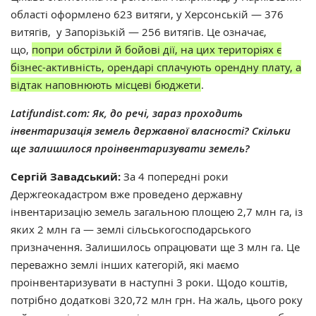
області оформлено 623 витяги, у Херсонській — 376
витягів, у Запорізькій — 256 витягів. Це означає,
що,
попри обстріли й бойові дії, на цих територіях є
бізнес-активність, орендарі сплачують орендну плату, а
відтак наповнюють місцеві бюджети
.
Latifundist.com: Як, до речі, зараз проходить
інвентаризація земель державної власності? Скільки
ще залишилося проінвентаризувати земель?
Сергій Завадський:
За 4 попередні роки
Держгеокадастром вже проведено державну
інвентаризацію земель загальною площею 2,7 млн га, із
яких 2 млн га — землі сільськогосподарського
призначення. Залишилось опрацювати ще 3 млн га. Це
переважно землі інших категорій, які маємо
проінвентаризувати в наступні 3 роки. Щодо коштів,
потрібно додаткові 320,72 млн грн. На жаль, цього року