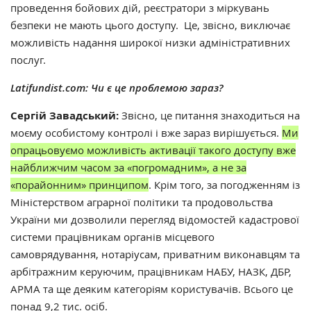
проведення бойових дій, реєстратори з міркувань
безпеки не мають цього доступу. Це, звісно, виключає
можливість надання широкої низки адміністративних
послуг.
Latifundist.com:
Чи є це проблемою зараз?
Сергій Завадський:
Звісно, це питання знаходиться на
моєму особистому контролі і вже зараз вирішується.
Ми
опрацьовуємо можливість активації такого доступу вже
найближчим часом за «погромадним», а не за
«порайонним» принципом
. Крім того,
за погодженням із
Міністерством аграрної політики та продовольства
України ми дозволили перегляд відомостей кадастрової
системи працівникам органів місцевого
самоврядування, нотаріусам, приватним виконавцям та
арбітражним керуючим, працівникам НАБУ, НАЗК, ДБР,
АРМА та ще деяким категоріям користувачів. Всього це
понад 9,2 тис. осіб.