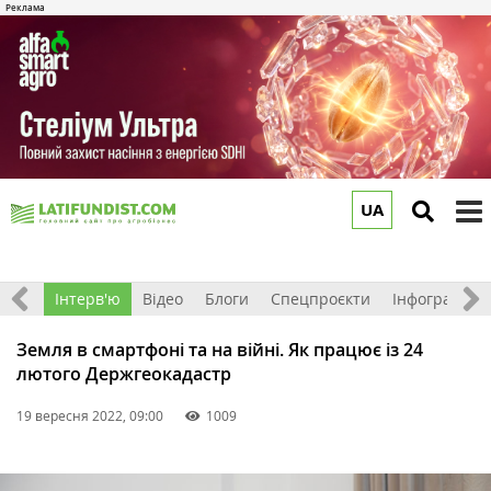
UA
to
m
Фото
Інтерв'ю
Відео
Блоги
Спецпроєкти
Інфографіка
Земля в смартфоні та на війні. Як працює із 24
лютого Держгеокадастр
19 вересня 2022, 09:00
1009