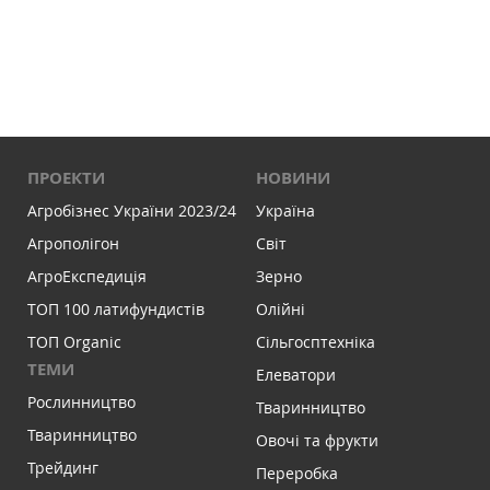
ПРОЕКТИ
НОВИНИ
Агробізнес України 2023/24
Україна
Агрополігон
Світ
АгроЕкспедиція
Зерно
ТОП 100 латифундистів
Олійні
ТОП Organic
Сільгосптехніка
ТЕМИ
Елеватори
Рослинництво
Тваринництво
Тваринництво
Овочі та фрукти
Трейдинг
Переробка