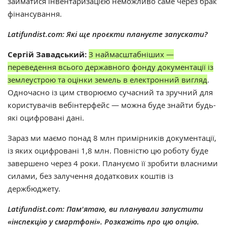
займатися інвентаризацією неможливо саме через брак
фінансування.
Latifundist.com: Які ще проєкти плануєте запускати?
Сергій Завадський:
З наймасштабніших —
переведення всього державного фонду документації із
землеустрою та оцінки земель в електронний вигляд
.
Одночасно із цим створюємо сучасний та зручний для
користувачів вебінтерфейс — можна буде знайти будь-
які оцифровані дані.
Зараз ми маємо понад 8 млн примірників документації,
із яких оцифровані 1,8 млн. Повністю цю роботу буде
завершено через 4 роки. Плануємо її зробити власними
силами, без залучення додаткових коштів із
держбюджету.
Latifundist.com: Пам'ятаю, ви планували запустити
«інспекцію у смартфоні». Розкажіть про цю опцію.