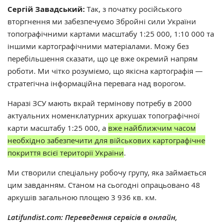
Сергій Завадський:
Так, з початку російського
вторгнення ми забезпечуємо Збройні сили України
топографічними картами масштабу 1:25 000, 1:10 000 та
іншими картографічними матеріалами. Можу без
перебільшення сказати, що це вже окремий напрям
роботи. Ми чітко розуміємо, що якісна картографія —
стратегічна інформаційна перевага над ворогом.
Наразі ЗСУ мають вкрай термінову потребу в 2000
актуальних номенклатурних аркушах топографічної
карти масштабу 1:25 000, а
вже найближчим часом
необхідно забезпечити для військових картографічне
покриття всієї території України
.
Ми створили спеціальну робочу групу, яка займається
цим завданням. Станом на сьогодні опрацьовано 48
аркушів загальною площею 3 936 кв. км.
Latifundist.com: Переведення сервісів в онлайн,