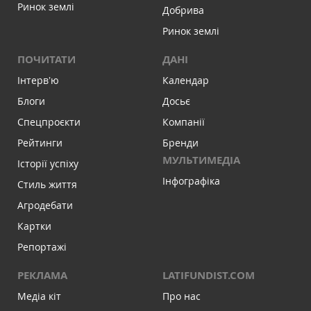
Ринок землі
Добрива
Ринок землі
ПОЧИТАТИ
ДАНІ
Інтервʼю
Календар
Блоги
Досьє
Спецпроєкти
Компанії
Рейтинги
Бренди
МУЛЬТИМЕДІА
Історії успіху
Інфографіка
Стиль життя
Агродебати
Картки
Репортажі
РЕКЛАМА
LATIFUNDIST.COM
Медіа кіт
Про нас