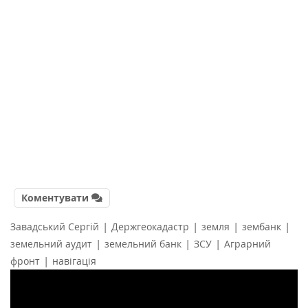
Коментувати
|
|
|
|
Завадський Сергій
Держгеокадастр
земля
зембанк
|
|
|
земельний аудит
земельний банк
ЗСУ
Аграрний
|
фронт
навігація