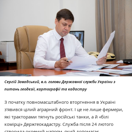
Сергій Завадський, в.о. голови Державної служби України з
питань геодезії, картографії та кадастру
З початку повномасштабного вторгнення в Україні
з'явився цілий аграрний фронт. І це не лише фермери,
які тракторами тягнуть російські танки, а й «білі
комірці» Держгеокадастру. Служба після 24 лютого
створила окремий напрям, який
допомагає