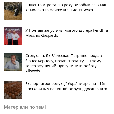
Епіцентр Агро за пів року виробив 23,3 млн
кг молока та майже 600 тис. кг м’яса
У Полтаві запустили нового дилера Fendt та
Maschio Gaspardo
Стоп, олія. Як В’ячеслав Петрище продав
бізнес Кернелу, почав спочатку — і чому
тепер змушений призупинити роботу
Allseeds
Експорт агропродукції України зріс на 11%:
частка АПК у валютній виручці досягла 60%
Матеріали по темі