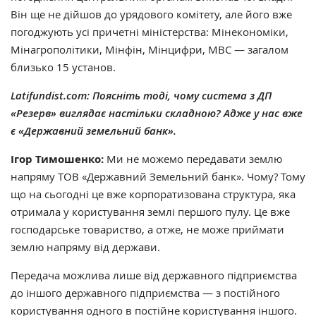
Він ще не дійшов до урядового комітету, але його вже
погоджують усі причетні міністерства: Мінекономіки,
Мінагрополітики, Мінфін, Мінцифри, МВС — загалом
близько 15 установ.
Latifundist.com: Поясніть тоді, чому система з ДП
«Резерв» виглядає настільки складною? Адже у нас вже
є «Державний земельний банк».
Ігор Тимошенко:
Ми не можемо передавати землю
напряму ТОВ «Державний Земельний банк». Чому? Тому
що на сьогодні це вже корпоратизована структура, яка
отримала у користування землі першого пулу. Це вже
господарське товариство, а отже, не може приймати
землю напряму від держави.
Передача можлива лише від державного підприємства
до іншого державного підприємства — з постійного
користування одного в постійне користування іншого.