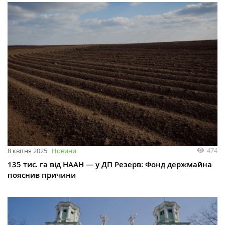
474
8 квітня 2025
Новини
135 тис. га від НААН — у ДП Резерв: Фонд держмайна
пояснив причини