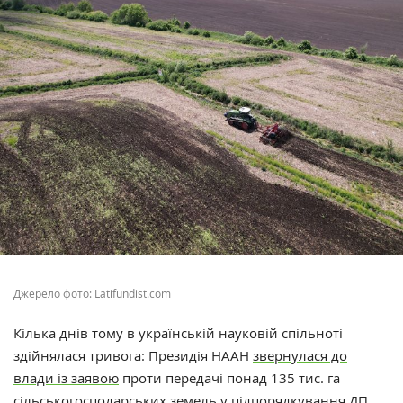
Джерело фото: Latifundist.com
Кілька днів тому в українській науковій спільноті
здійнялася тривога: Президія НААН
звернулася до
влади із заявою
проти передачі понад 135 тис. га
сільськогосподарських земель у підпорядкування ДП