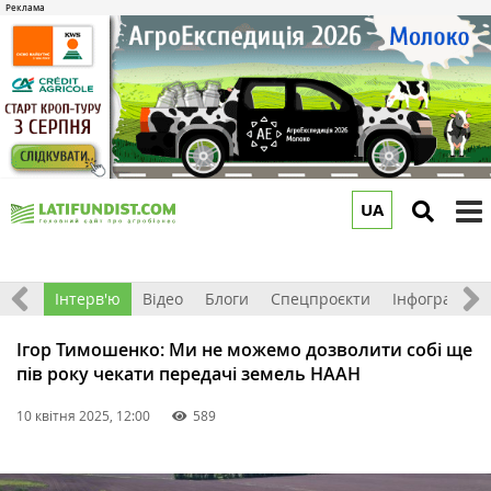
UA
to
m
Фото
Інтерв'ю
Відео
Блоги
Спецпроєкти
Інфографіка
Ігор Тимошенко: Ми не можемо дозволити собі ще
пів року чекати передачі земель НААН
10 квітня 2025, 12:00
589