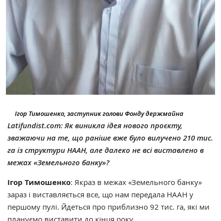
Ігор Тимошенко, заступник голови Фонду держмайна
Latifundist.com: Як виникла ідея нового проєкту,
зважаючи на те, що раніше вже було вилучено 210 тис.
га із структури НААН, але далеко не всі виставлено в
межах «Земельного банку»?
Ігор Тимошенко
: Якраз в межах «Земельного банку»
зараз і виставляється все, що нам передала НААН у
першому пулі. Йдеться про приблизно 92 тис. га, які ми
плануємо виставити до кінця року.