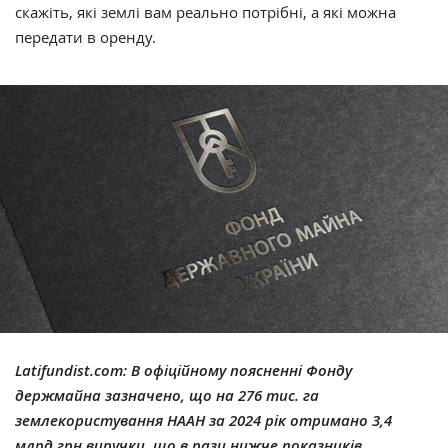
скажіть, які землі вам реально потрібні, а які можна
передати в оренду.
Latifundist.com:
В офіційному поясненні Фонду
держмайна зазначено, що на 276 тис. га
землекористування НААН за 2024 рік отримано 3,4
млрд грн виручки, що в рази нижче показників