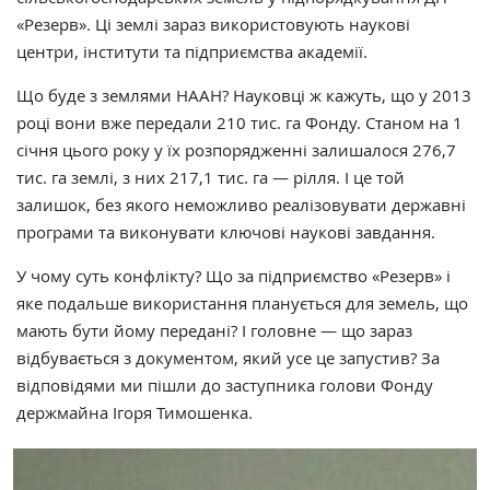
«Резерв». Ці землі зараз використовують наукові
центри, інститути та підприємства академії.
Що буде з землями НААН? Науковці ж кажуть, що у 2013
році вони вже передали 210 тис. га Фонду. Станом на 1
січня цього року у їх розпорядженні залишалося 276,7
тис. га землі, з них 217,1 тис. га — рілля. І це той
залишок, без якого неможливо реалізовувати державні
програми та виконувати ключові наукові завдання.
У чому суть конфлікту? Що за підприємство «Резерв» і
яке подальше використання планується для земель, що
мають бути йому передані? І головне — що зараз
відбувається з документом, який усе це запустив? За
відповідями ми пішли до заступника голови Фонду
держмайна Ігоря Тимошенка.