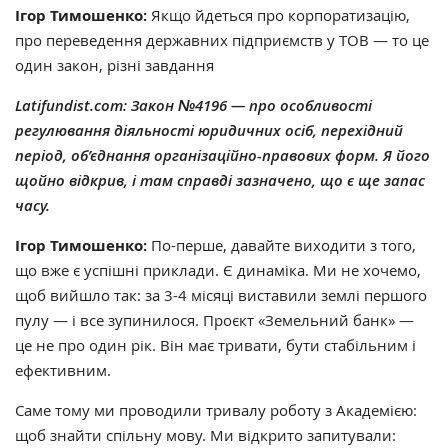
Ігор Тимошенко:
Якщо йдеться про корпоратизацію,
про переведення державних підприємств у ТОВ — то це
один закон, різні завдання
Latifundist.com: Закон №4196 — про особливості
регулювання діяльності юридичних осіб, перехідний
період, об’єднання організаційно-правових форм. Я його
щойно відкрив, і там справді зазначено, що є ще запас
часу.
Ігор Тимошенко:
По-перше, давайте виходити з того,
що вже є успішні приклади. Є динаміка. Ми не хочемо,
щоб вийшло так: за 3-4 місяці виставили землі першого
пулу — і все зупинилося. Проєкт «Земельний банк» —
це не про один рік. Він має тривати, бути стабільним і
ефективним.
Саме тому ми проводили тривалу роботу з Академією:
щоб знайти спільну мову. Ми відкрито запитували: