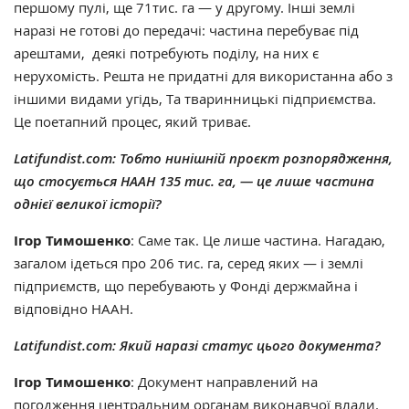
першому пулі, ще 71тис. га — у другому. Інші землі
наразі не готові до передачі: частина перебуває під
арештами, деякі потребують поділу, на них є
нерухомість. Решта не придатні для використанна або з
іншими видами угідь, Та тваринницькі підприємства.
Це поетапний процес, який триває.
Latifundist.com
:
Тобто нинішній проєкт розпорядження,
що стосується НААН 135 тис. га, — це лише частина
однієї великої історії?
Ігор Тимошенко
: Саме так. Це лише частина. Нагадаю,
загалом ідеться про 206 тис. га, серед яких — і землі
підприємств, що перебувають у Фонді держмайна і
відповідно НААН.
Latifundist.com: Який наразі статус цього документа?
Ігор Тимошенко
: Документ направлений на
погодження центральним органам виконавчої влади.