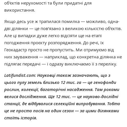
об'єктів нерухомості та були придатні для
використання.
Якщо десь усе ж трапилася помилка — можливо, одна-
дві ділянки — це пов’язано з великою кількістю об’єктів.
Але ці випадки дуже легко відсіяти ще на етапі
погодження проєкту розпорядження. До речі, їх
Геокадастр просто не пропустить. Ми отримуємо від
них зауваження — наприклад, що конкретна ділянка не
підлягає передачі — і одразу виключаємо її з переліку.
Latifundist.com: Науковці також зазначають, що з
цього пулу земель близько 12 тис. га — це генофонди
рослин, колекції, багаторічні насадження. Там роками
велися дослідження. Ще 12 тис. — це науково-дослідні
станції, де відбувалися селекційні випробування. Тобто
це не просто посів на один сезон — за цими ділянками
стоїть історія.