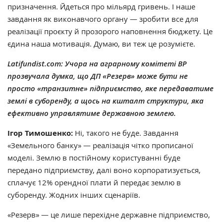
призначення. Йдеться про мільярд гривень. І наше
завдання як виконавчого органу — зробити все для
реалізації проєкту й прозорого наповнення бюджету. Це
єдина наша мотивація. Думаю, ви теж це розумієте.
Latifundist.com: Учора на аграрному комітеті ВР
прозвучала думка, що ДП «Резерв» може бути не
просто «транзитне» підприємство, яке передаватиме
землі в суборенду, а щось на кшталт структури, яка
ефективно управлятиме державною землею.
Ігор Тимошенко:
Ні, такого не буде. Завдання
«Земельного банку» — реалізація чітко прописаної
моделі. Землю в постійному користуванні буде
передано підприємству, далі воно корпоратизується,
сплачує 12% орендної плати й передає землю в
суборенду. Жодних інших сценаріїв.
«Резерв» — це лише перехідне державне підприємство,