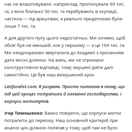
нас не влаштовували: наприклад, пропонували 60 тис.
га, з яких близько 50 тис. га перебувають в окупації,
частина — під арештами, а реально придатними були
лише 7 тис. га.
А для другого пулу цього недостатньо. Ми хочемо, щоб
обсяг був не менший, ніж у першому — а це 104 тис. га.
Ми неодноразово зверталися до Академії з проханням
дати якісні ділянки. На жаль, ми не отримали
конструктивної відповіді, тому змушені діяти далі
самостійно. Це був наш вимушений крок.
Latifundist.com: Я розумію. Просто питання в тому, що
під цей процес потрапили й племінні господарства, і
корпуси інститутів.
Ігор Тимошенко:
Важко повірити, що корпуси могли
потрапити до переліку. Наш основний критерій при
аналізі цих ділянок полягав у тому, щоб там не було