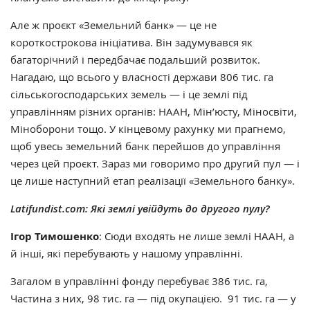
Але ж проєкт «Земельний банк» — це не
короткострокова ініціатива. Він задумувався як
багаторічний і передбачає подальший розвиток.
Нагадаю, що всього у власності держави 806 тис. га
сільськогосподарських земель — і це землі під
управлінням різних органів: НААН, Мін’юсту, Міносвіти,
Міноборони тощо. У кінцевому рахунку ми прагнемо,
щоб увесь земельний банк перейшов до управління
через цей проєкт. Зараз ми говоримо про другий пул — і
це лише наступний етап реалізації «Земельного банку».
Latifundist.com: Які землі увійдуть до другого пулу?
Ігор Тимошенко
: Сюди входять не лише землі НААН, а
й інші, які перебувають у нашому управлінні.
Загалом в управлінні фонду перебуває 386 тис. га,
Частина з них, 98 тис. га — під окупацією. 91 тис. га — у