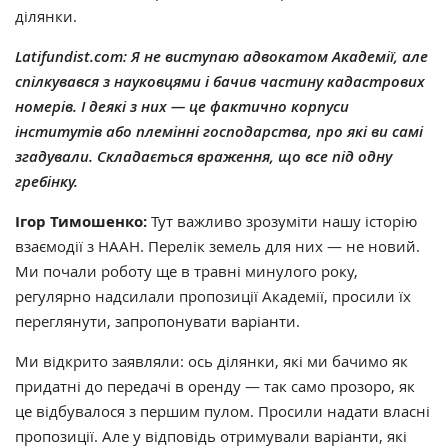
ділянки.
Latifundist.com:
Я не виступаю адвокатом Академії, але
спілкувався з науковцями і бачив частину кадастрових
номерів. І деякі з них — це фактично корпуси
інститутів або племінні господарства, про які ви самі
згадували. Складається враження, що все під одну
гребінку.
Ігор Тимошенко:
Тут важливо зрозуміти нашу історію
взаємодії з НААН. Перелік земель для них — не новий.
Ми почали роботу ще в травні минулого року,
регулярно надсилали пропозиції Академії, просили їх
переглянути, запропонувати варіанти.
Ми відкрито заявляли: ось ділянки, які ми бачимо як
придатні до передачі в оренду — так само прозоро, як
це відбувалося з першим пулом. Просили надати власні
пропозиції. Але у відповідь отримували варіанти, які