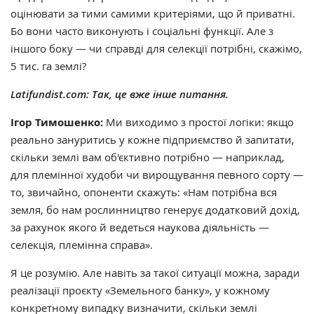
оцінювати за тими самими критеріями, що й приватні.
Бо вони часто виконують і соціальні функції. Але з
іншого боку — чи справді для селекції потрібні, скажімо,
5 тис. га землі?
Latifundist.com: Так, це вже інше питання.
Ігор Тимошенко:
Ми виходимо з простої логіки: якщо
реально зануритись у кожне підприємство й запитати,
скільки землі вам об'єктивно потрібно — наприклад,
для племінної худоби чи вирощування певного сорту —
то, звичайно, опоненти скажуть: «Нам потрібна вся
земля, бо нам рослинництво генерує додатковий дохід,
за рахунок якого й ведеться наукова діяльність —
селекція, племінна справа».
Я це розумію. Але навіть за такої ситуації можна, заради
реалізації проєкту «Земельного банку», у кожному
конкретному випадку визначити, скільки землі