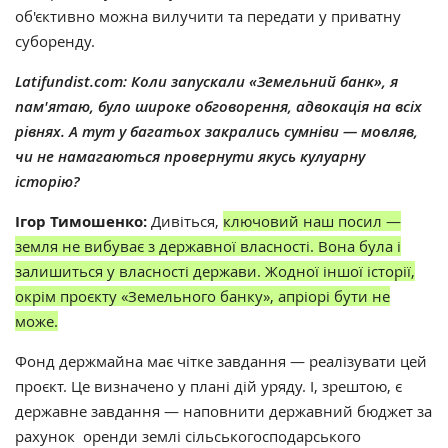
об'єктивно можна вилучити та передати у приватну
суборенду.
Latifundist.com: Коли запускали «Земельний банк», я
пам'ятаю, було широке обговорення, адвокація на всіх
рівнях. А тут у багатьох закрались сумніви — мовляв,
чи не намагаються провернути якусь кулуарну
історію?
Ігор Тимошенко:
Дивіться,
ключовий наш посил —
земля не вибуває з державної власності. Вона була і
залишиться у власності держави. Жодної іншої історії,
окрім проєкту «Земельного банку», апріорі бути не
може.
Фонд держмайна має чітке завдання — реалізувати цей
проєкт. Це визначено у плані дій уряду. І, зрештою, є
державне завдання — наповнити державний бюджет за
рахунок оренди землі сільськогосподарського