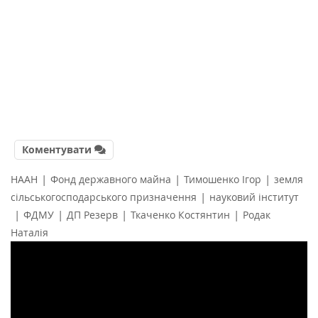
Коментувати
|
|
|
НААН
Фонд державного майна
Тимошенко Ігор
земля
|
сільськогосподарського призначення
науковий інститут
|
|
|
|
ФДМУ
ДП Резерв
Ткаченко Костянтин
Родак
Наталія