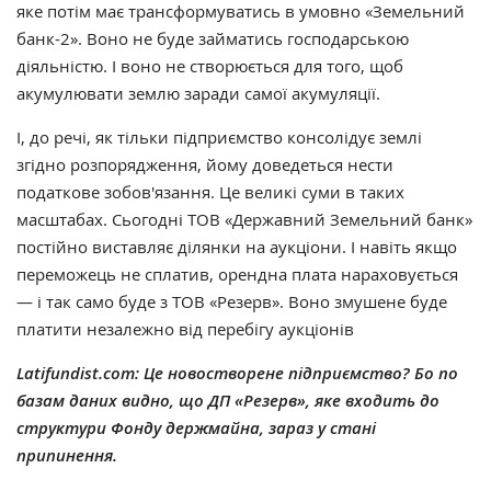
яке потім має трансформуватись в умовно «Земельний
банк-2». Воно не буде займатись господарською
діяльністю. І воно не створюється для того, щоб
акумулювати землю заради самої акумуляції.
І, до речі, як тільки підприємство консолідує землі
згідно розпорядження, йому доведеться нести
податкове зобов'язання. Це великі суми в таких
масштабах. Сьогодні ТОВ «Державний Земельний банк»
постійно виставляє ділянки на аукціони. І навіть якщо
переможець не сплатив, орендна плата нараховується
— і так само буде з ТОВ «Резерв». Воно змушене буде
платити незалежно від перебігу аукціонів
Latifundist.com: Це новостворене підприємство? Бо по
базам даних видно, що ДП «Резерв», яке входить до
структури Фонду держмайна, зараз у стані
припинення.