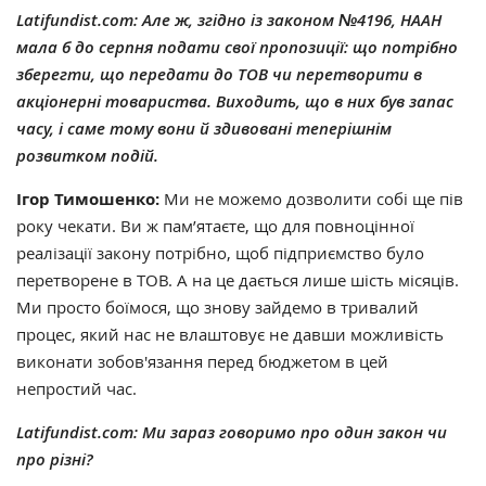
Latifundist.com: Але ж, згідно із законом №4196, НААН
мала б до серпня подати свої пропозиції: що потрібно
зберегти, що передати до ТОВ чи перетворити в
акціонерні товариства. Виходить, що в них був запас
часу, і саме тому вони й здивовані теперішнім
розвитком подій.
Ігор Тимошенко:
Ми не можемо дозволити собі ще пів
року чекати. Ви ж пам’ятаєте, що для повноцінної
реалізації закону потрібно, щоб підприємство було
перетворене в ТОВ. А на це дається лише шість місяців.
Ми просто боїмося, що знову зайдемо в тривалий
процес, який нас не влаштовує не давши можливість
виконати зобов'язання перед бюджетом в цей
непростий час.
Latifundist.com: Ми зараз говоримо про один закон чи
про різні?