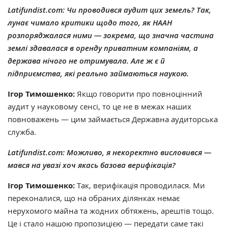
Latifundist.com: Чи проводився аудит цих земель? Так,
лунає чимало критики щодо того, як НААН
розпоряджалася ними — зокрема, що значна частина
землі здавалася в оренду приватним компаніям, а
держава нічого не отримувала. Але ж є й
підприємства, які реально займаються наукою.
Ігор Тимошенко:
Якщо говорити про повноцінний
аудит у науковому сенсі, то це не в межах наших
повноважень — цим займається Державна аудиторська
служба.
Latifundist.com:
Можливо, я некоректно висловився —
мався на увазі хоч якась базова верифікація?
Ігор Тимошенко:
Так, верифікація проводилася. Ми
переконалися, що на обраних ділянках немає
нерухомого майна та жодних обтяжень, арештів тощо.
Це і стало нашою пропозицією — передати саме такі