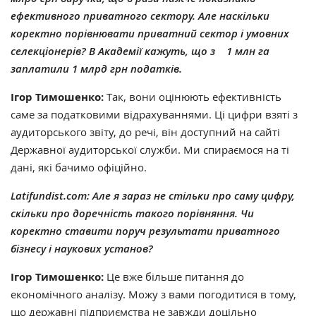
ефективного приватного сектору. Але наскільки
коректно порівнювати приватний сектор і умовних
селекціонерів? В Академії кажуть, що з 1 млн га
заплатили 1 млрд грн податків.
Ігор Тимошенко:
Так, вони оцінюють ефективність
саме за податковими відрахуваннями. Ці цифри взяті з
аудиторського звіту, до речі, він доступний на сайті
Державної аудиторської служби. Ми спираємося на ті
дані, які бачимо офіційно.
Latifundist.com:
Але я зараз не стільки про саму цифру,
скільки про доречність такого порівняння. Чи
коректно ставити поруч результати приватного
бізнесу і наукових установ?
Ігор Тимошенко:
Це вже більше питання до
економічного аналізу. Можу з вами погодитися в тому,
що державні підприємства не завжди доцільно