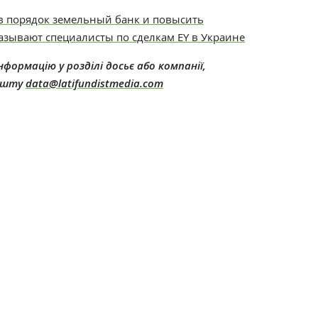
 в порядок земельный банк и повысить
азывают специалисты по сделкам EY в Украине
формацію у розділі досьє або компанії,
пошту
data@latifundistmedia.com