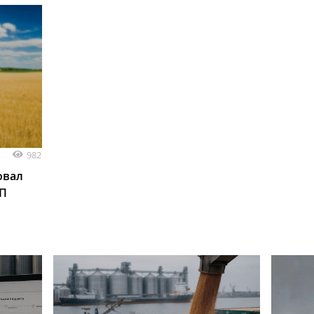
982
овал
АП