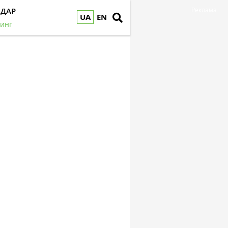
НДАР
Реклама
UA
EN
инг