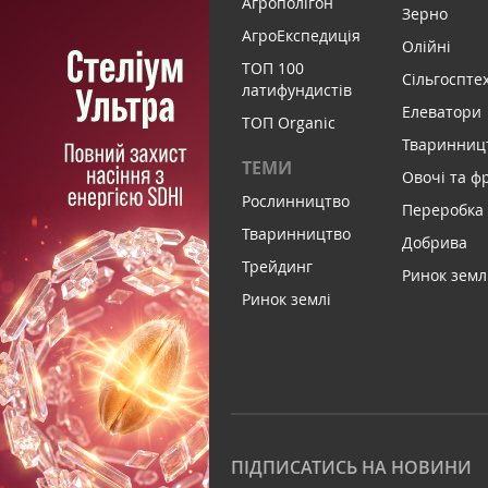
Агрополігон
Зерно
АгроЕкспедиція
Олійні
ТОП 100
Сільгоспте
латифундистів
Елеватори
ТОП Organic
Тваринниц
ТЕМИ
Овочі та ф
Рослинництво
Переробка
Тваринництво
Добрива
Трейдинг
Ринок земл
Ринок землі
ПІДПИСАТИСЬ НА НОВИНИ