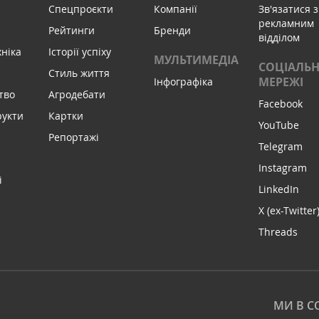
Спецпроєкти
Компанії
Зв'язатися з
рекламним
Рейтинги
Бренди
відділом
хніка
Історії успіху
МУЛЬТИМЕДІА
СОЦІАЛЬН
Стиль життя
МЕРЕЖІ
Інфографіка
тво
Агродебати
Facebook
рукти
Картки
YouTube
Репортажі
Telegram
Instagram
і
LinkedIn
X (ex-Twitter
Threads
МИ В С