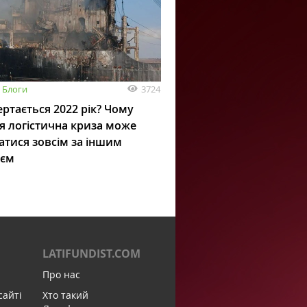
3724
Блоги
ртається 2022 рік? Чому
я логістична криза може
атися зовсім за іншим
ієм
LATIFUNDIST.COM
Про нас
сайті
Хто такий