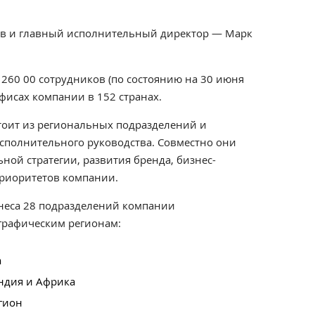
ов и главный исполнительный директор — Марк
260 00 сотрудников (по состоянию на 30 июня
офисах компании в 152 странах.
стоит из региональных подразделений и
сполнительного руководства. Совместно они
ой стратегии, развития бренда, бизнес-
риоритетов компании.
неса 28 подразделений компании
графическим регионам:
а
Индия и Африка
гион