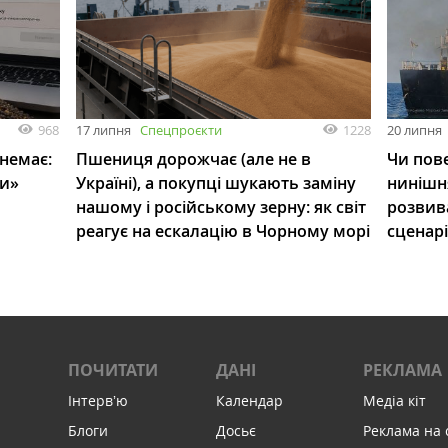
968
1228
17 липня
Спецпроєкти
20 липня
 немає:
Пшениця дорожчає (але не в
Чи пове
ли»
Україні), а покупці шукають заміну
нинішн
нашому і російському зерну: як світ
розвив
реагує на ескалацію в Чорному морі
сценар
ПОЧИТАТИ
ДАНІ
РЕКЛАМА
Інтервʼю
Календар
Медіа кіт
Блоги
Досьє
Реклама на 