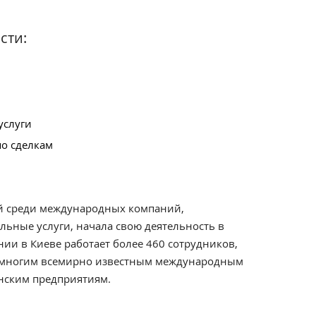
сти:
услуги
по сделкам
ой среди международных компаний,
ьные услуги, начала свою деятельность в
нии в Киеве работает более 460 сотрудников,
и многим всемирно известным международным
нским предприятиям.