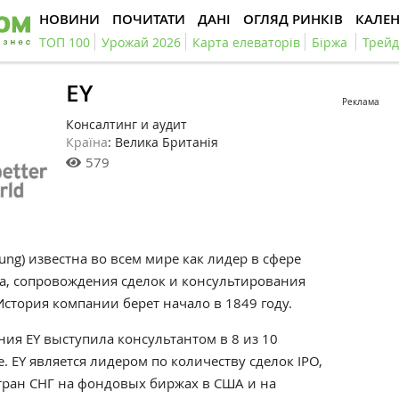
НОВИНИ
ПОЧИТАТИ
ДАНІ
ОГЛЯД РИНКІВ
КАЛЕ
ТОП 100
Урожай 2026
Карта елеваторів
Біржа
Трейд
EY
Реклама
Консалтинг и аудит
Країна
: Велика Британія
579
ung) известна во всем мире как лидер в сфере
ва, сопровождения сделок и консультирования
История компании берет начало в 1849 году.
ия EY выступила консультантом в 8 из 10
 EY является лидером по количеству сделок IPO,
ран СНГ на фондовых биржах в США и на