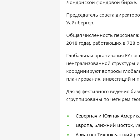
Лондонской фондовой бирже.
Председатель совета директор
Уайнбергер.
Общая численность персонала: 
2018 года), работающих в 728 
Глобальная организация EY со
централизованной структуры и
координируют вопросы глобальн
планирования, инвестиций и п
Для эффективного ведения биз
сгруппированы по четырем гео
Северная и Южная Америк
Европа, Ближний Восток, 
Азиатско-Тихоокеанский ре