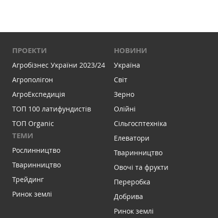
ПРОЕКТИ
НОВИНИ
Агробізнес України 2023/24
Україна
Агрополігон
Світ
АгроЕкспедиція
Зерно
ТОП 100 латифундистів
Олійні
ТОП Organic
Сільгосптехніка
ТЕМИ
Елеватори
Рослинництво
Тваринництво
Тваринництво
Овочі та фрукти
Трейдинг
Переробка
Ринок землі
Добрива
Ринок землі