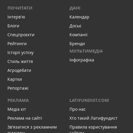
ПОЧИТАТИ
ДАНІ
Інтервʼю
Календар
Блоги
Досьє
Спецпроєкти
Компанії
Рейтинги
Бренди
МУЛЬТИМЕДІА
Історії успіху
Інфографіка
Стиль життя
Агродебати
Картки
Репортажі
РЕКЛАМА
LATIFUNDIST.COM
Медіа кіт
Про нас
Реклама на сайті
Хто такий Латифундист
Зв'язатися з рекламним
Правила користування
відділом
сайтом