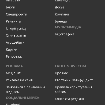
Інтервʼю
Календар
Блоги
Досьє
Спецпроєкти
Компанії
Рейтинги
Бренди
МУЛЬТИМЕДІА
Історії успіху
Інфографіка
Стиль життя
Агродебати
Картки
Репортажі
РЕКЛАМА
LATIFUNDIST.COM
Медіа кіт
Про нас
Реклама на сайті
Хто такий Латифундист
Зв'язатися з рекламним
Правила користування
відділом
сайтом
СОЦІАЛЬНІ МЕРЕЖІ
Контакти редакції
Facebook