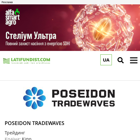
UA
to
m
POSEIDON TRADEWAVES
Трейдинг
Країна
: Кіпр