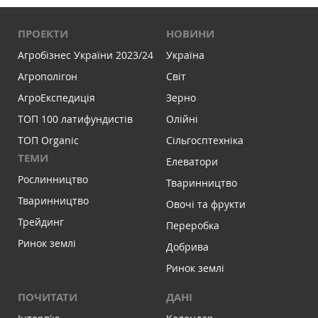
ПРОЕКТИ
НОВИНИ
Агробізнес України 2023/24
Україна
Агрополігон
Світ
АгроЕкспедиція
Зерно
ТОП 100 латифундистів
Олійні
ТОП Organic
Сільгосптехніка
ТЕМИ
Елеватори
Рослинництво
Тваринництво
Тваринництво
Овочі та фрукти
Трейдинг
Переробка
Ринок землі
Добрива
Ринок землі
ПОЧИТАТИ
ДАНІ