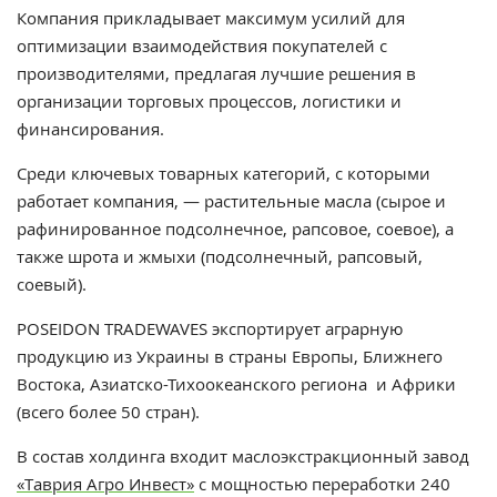
Компания прикладывает максимум усилий для
оптимизации взаимодействия покупателей с
производителями, предлагая лучшие решения в
организации торговых процессов, логистики и
финансирования.
Среди ключевых товарных категорий, с которыми
работает компания, — растительные масла (сырое и
рафинированное подсолнечное, рапсовое, соевое), а
также шрота и жмыхи (подсолнечный, рапсовый,
соевый).
POSEIDON TRADEWAVES экспортирует аграрную
продукцию из Украины в страны Европы, Ближнего
Востока, Азиатско-Тихоокеанского региона и Африки
(всего более 50 стран).
В состав холдинга входит маслоэкстракционный завод
«Таврия Агро Инвест»
с мощностью переработки 240