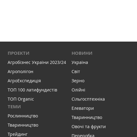
ПРОЕКТИ
НОВИНИ
Агробізнес України 2023/24
Україна
Агрополігон
Світ
АгроЕкспедиція
Зерно
ТОП 100 латифундистів
Олійні
ТОП Organic
Сільгосптехніка
ТЕМИ
Елеватори
Рослинництво
Тваринництво
Тваринництво
Овочі та фрукти
Трейдинг
Переробка