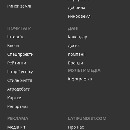
Ринок землі
Добрива
Ринок землі
ПОЧИТАТИ
ДАНІ
Інтервʼю
Календар
Блоги
Досьє
Спецпроєкти
Компанії
Рейтинги
Бренди
МУЛЬТИМЕДІА
Історії успіху
Інфографіка
Стиль життя
Агродебати
Картки
Репортажі
РЕКЛАМА
LATIFUNDIST.COM
Медіа кіт
Про нас