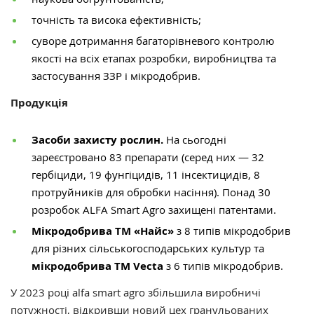
точність та висока ефективність;
суворе дотримання багаторівневого контролю
якості на всіх етапах розробки, виробництва та
застосування ЗЗР і мікродобрив.
Продукція
Засоби захисту рослин.
На сьогодні
зареєстровано 83 препарати (серед них — 32
гербіциди, 19 фунгіцидів, 11 інсектицидів, 8
протруйників для обробки насіння). Понад 30
розробок ALFA Smart Agro захищені патентами.
Мікродобрива ТМ «Найс»
з 8 типів мікродобрив
для різних сільськогосподарських культур та
мікродобрива ТМ Vесta
з 6 типів мікродобрив.
У 2023 році alfa smart agro збільшила виробничі
потужності, відкривши
новий цех гранульованих