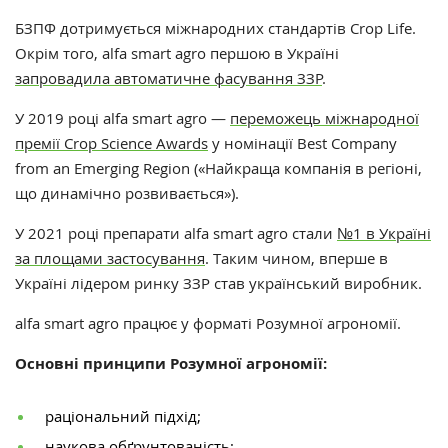
БЗПФ дотримується міжнародних стандартів Crop Life.
Окрім того, alfa smart agro першою в Україні
запровадила автоматичне фасування ЗЗР
.
У 2019 році alfa smart agro —
переможець міжнародної
премії Crop Science Awards
у номінації Best Company
from an Emerging Region («Найкраща компанія в регіоні,
що динамічно розвивається»).
У 2021 році препарати alfa smart agro стали
№1 в Україні
за площами застосування
. Таким чином, вперше в
Україні лідером ринку ЗЗР став український виробник.
alfa smart agro працює у форматі Розумної агрономії.
Основні принципи Розумної агрономії:
раціональний підхід;
наукова обґрунтованість;