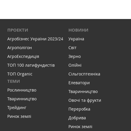
ПРОЕКТИ
НОВИНИ
Агробізнес України 2023/24
Україна
Агрополігон
Світ
АгроЕкспедиція
Зерно
ТОП 100 латифундистів
Олійні
ТОП Organic
Сільгосптехніка
ТЕМИ
Елеватори
Рослинництво
Тваринництво
Тваринництво
Овочі та фрукти
Трейдинг
Переробка
Ринок землі
Добрива
Ринок землі