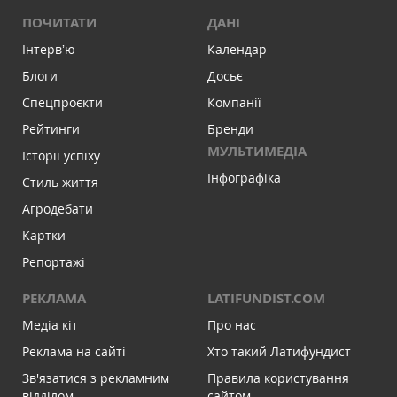
ПОЧИТАТИ
ДАНІ
Інтервʼю
Календар
Блоги
Досьє
Спецпроєкти
Компанії
Рейтинги
Бренди
МУЛЬТИМЕДІА
Історії успіху
Інфографіка
Стиль життя
Агродебати
Картки
Репортажі
РЕКЛАМА
LATIFUNDIST.COM
Медіа кіт
Про нас
Реклама на сайті
Хто такий Латифундист
Зв'язатися з рекламним
Правила користування
відділом
сайтом