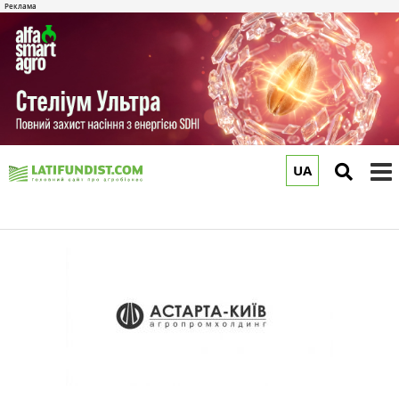
UA
to
m