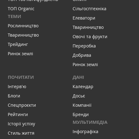
ТОП Organic
Сільгосптехніка
ТЕМИ
Елеватори
Рослинництво
Тваринництво
Тваринництво
Овочі та фрукти
Трейдинг
Переробка
Ринок землі
Добрива
Ринок землі
ПОЧИТАТИ
ДАНІ
Інтервʼю
Календар
Блоги
Досьє
Спецпроєкти
Компанії
Рейтинги
Бренди
МУЛЬТИМЕДІА
Історії успіху
Інфографіка
Стиль життя