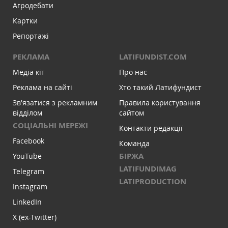
Агродебати
Картки
Репортажі
РЕКЛАМА
LATIFUNDIST.COM
Медіа кіт
Про нас
Реклама на сайті
Хто такий Латифундист
Зв'язатися з рекламним
Правила користування
відділом
сайтом
СОЦІАЛЬНІ МЕРЕЖІ
Контакти редакції
Facebook
Команда
БІРЖА
YouTube
LATIFUNDIMAG
Telegram
LATIPRODUCTION
Instagram
LinkedIn
X (ex-Twitter)