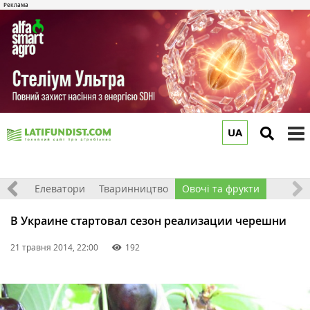
UA
to
m
землі
Елеватори
Тваринництво
Овочі та фрукти
В Украине стартовал сезон реализации черешни
21 травня 2014, 22:00
192