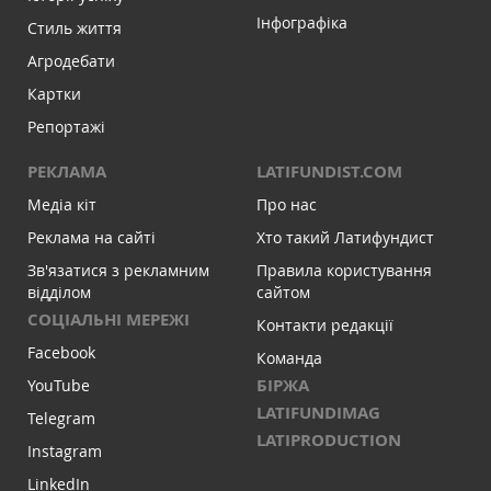
Інфографіка
Стиль життя
Агродебати
Картки
Репортажі
РЕКЛАМА
LATIFUNDIST.COM
Медіа кіт
Про нас
Реклама на сайті
Хто такий Латифундист
Зв'язатися з рекламним
Правила користування
відділом
сайтом
СОЦІАЛЬНІ МЕРЕЖІ
Контакти редакції
Facebook
Команда
БІРЖА
YouTube
LATIFUNDIMAG
Telegram
LATIPRODUCTION
Instagram
LinkedIn