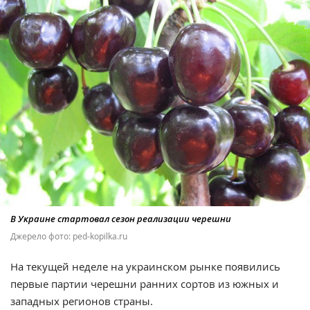
В Украине стартовал сезон реализации черешни
Джерело фото: ped-kopilka.ru
На текущей неделе на украинском рынке появились
первые партии черешни ранних сортов из южных и
западных регионов страны.