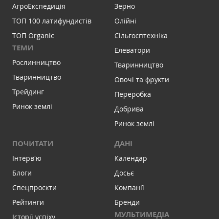
АгроЕкспедиція
Зерно
ТОП 100 латифундистів
Олійні
ТОП Organic
Сільгосптехніка
ТЕМИ
Елеватори
Рослинництво
Тваринництво
Тваринництво
Овочі та фрукти
Трейдинг
Переробка
Ринок землі
Добрива
Ринок землі
ПОЧИТАТИ
ДАНІ
Інтервʼю
Календар
Блоги
Досьє
Спецпроєкти
Компанії
Рейтинги
Бренди
МУЛЬТИМЕДІА
Історії успіху