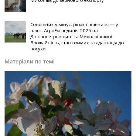
Миколаїв до зернового експорту
Соняшник у мінус, ріпак і пшениця — у
плюс. АгроЕкспедиція-2025 на
Дніпропетровщині та Миколаївщині:
Врожайність, стан озимих та адаптація до
посухи
Матеріали по темі