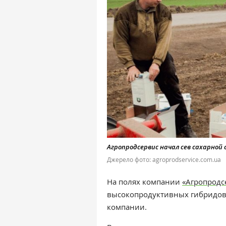
Агропродсервис начал сев сахарной 
Джерело фото: agroprodservice.com.ua
На полях компании
«Агропродс
высокопродуктивных гибридов 
компании.