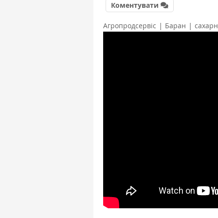
Коментувати
|
|
Агропродсервіс
Баран
сахарн