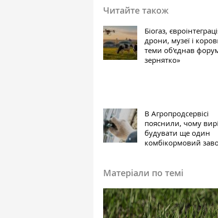
Читайте також
Біогаз, євроінтеграці
дрони, музеї і корови
теми об'єднав фору
зернятко»
В Агропродсервісі
пояснили, чому ви
будувати ще один
комбікормовий зав
Матеріали по темі