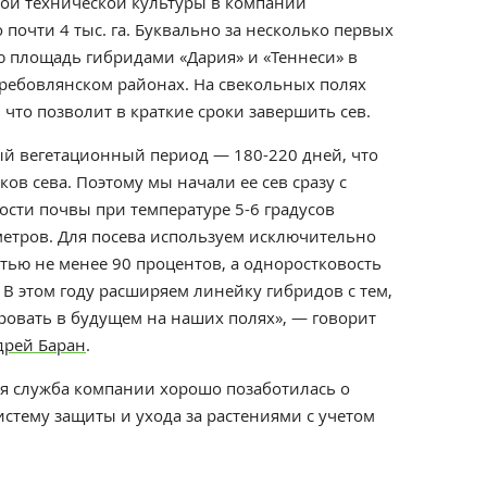
той технической культуры в компании
 почти 4 тыс. га. Буквально за несколько первых
ю площадь гибридами «Дария» и «Теннеси» в
еребовлянском районах. На свекольных полях
 что позволит в краткие сроки завершить сев.
ый вегетационный период — 180-220 дней, что
ов сева. Поэтому мы начали ее сев сразу с
сти почвы при температуре 5-6 градусов
метров. Для посева используем исключительно
тью не менее 90 процентов, а одноростковость
 В этом году расширяем линейку гибридов с тем,
ровать в будущем на наших полях», — говорит
дрей Баран
.
ая служба компании хорошо позаботилась о
истему защиты и ухода за растениями с учетом