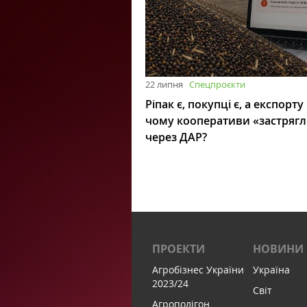
22 липня
Спецпроєкти
Ріпак є, покупці є, а експорту
чому кооперативи «застряг
через ДАР?
ПРОЕКТИ
НОВИНИ
Агробізнес України
Україна
2023/24
Світ
Агрополігон