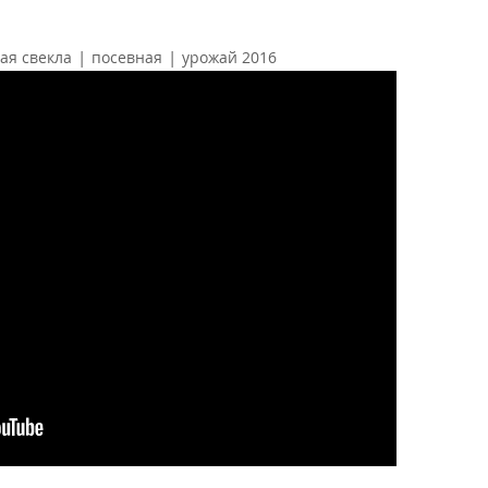
|
|
ая свекла
посевная
урожай 2016