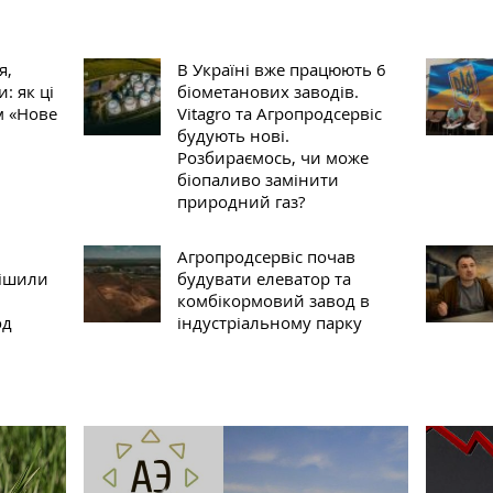
я,
В Україні вже працюють 6
: як ці
біометанових заводів.
м «Нове
Vitagro та Агропродсервіс
будують нові.
Розбираємось, чи може
біопаливо замінити
природний газ?
Агропродсервіс почав
рішили
будувати елеватор та
комбікормовий завод в
од
індустріальному парку