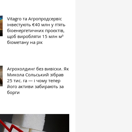
Vitagro та Агропродсервіс
інвестують €40 млн у п'ять
біоенергетичних проєктів,
щоб виробляти 15 млн м³
біометану на рік
Агрохолдинг без вивіски. Як
Микола Сольський зібрав
25 тис. га — і чому тепер
його активи забирають за
борги