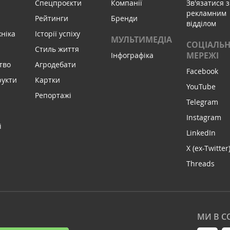
Спецпроєкти
Компанії
Зв'язатися з
рекламним
Рейтинги
Бренди
відділом
хніка
Історії успіху
МУЛЬТИМЕДІА
СОЦІАЛЬН
Стиль життя
МЕРЕЖІ
Інфографіка
тво
Агродебати
Facebook
рукти
Картки
YouTube
Репортажі
Telegram
Instagram
і
LinkedIn
X (ex-Twitter
Threads
МИ В С