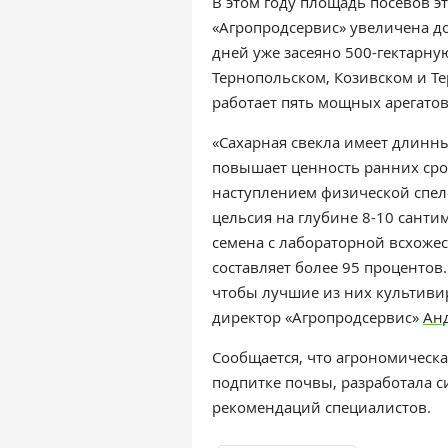
В этом году площадь посевов э
«Агропродсервис» увеличена до
дней уже засеяно 500-гектарну
Тернопольском, Козивском и Т
работает пять мощных арегатов
«Сахарная свекла имеет длинн
повышает ценность ранних срок
наступлением физической спело
цельсия на глубине 8-10 санти
семена с лабораторной всхожес
составляет более 95 процентов.
чтобы лучшие из них культиви
директор «Агропродсервис»
Ан
Сообщается, что агрономическ
подпитке почвы, разработала с
рекомендаций специалистов.