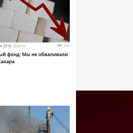
368
я 2016
Блоги
ый фонд: Мы не обваливали
сахара