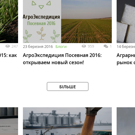
247
959
1
23 березня 2016
Блоги
14 березн
15: как
АгроЭкспедиция Посевная 2016:
Аграрн
открываем новый сезон!
рынок 
БІЛЬШЕ