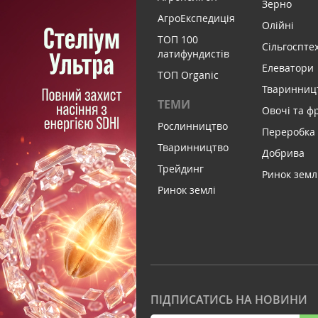
Зерно
АгроЕкспедиція
Олійні
ТОП 100
Сільгоспте
латифундистів
Елеватори
ТОП Organic
Тваринниц
ТЕМИ
Овочі та ф
Рослинництво
Переробка
Тваринництво
Добрива
Трейдинг
Ринок земл
Ринок землі
ПІДПИСАТИСЬ НА НОВИНИ