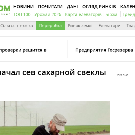
НОВИНИ
ПОЧИТАТИ
ДАНІ
ОГЛЯД РИНКІВ
КАЛЕ
ТОП 100
Урожай 2026
Карта елеваторів
Біржа
Трейд
Сільгосптехніка
Переробка
Ринок землі
Елеватори
Тва
проверки решится в
Предприятия Госрезерва 
ачал сев сахарной свеклы
Реклама