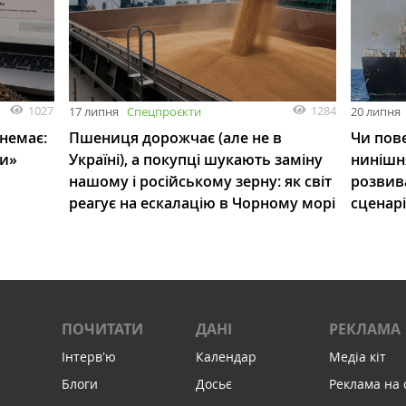
1027
1284
17 липня
Спецпроєкти
20 липня
 немає:
Пшениця дорожчає (але не в
Чи пове
ли»
Україні), а покупці шукають заміну
нинішн
нашому і російському зерну: як світ
розвив
реагує на ескалацію в Чорному морі
сценар
ПОЧИТАТИ
ДАНІ
РЕКЛАМА
Інтервʼю
Календар
Медіа кіт
Блоги
Досьє
Реклама на 