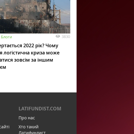
3830
Блоги
ртається 2022 рік? Чому
я логістична криза може
атися зовсім за іншим
ієм
LATIFUNDIST.COM
Про нас
сайті
Хто такий
Латифундист