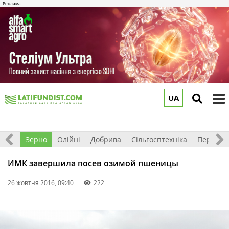
UA
to
m
Світ
Зерно
Олійні
Добрива
Сільгосптехніка
Перероб
ИМК завершила посев озимой пшеницы
26 жовтня 2016, 09:40
222