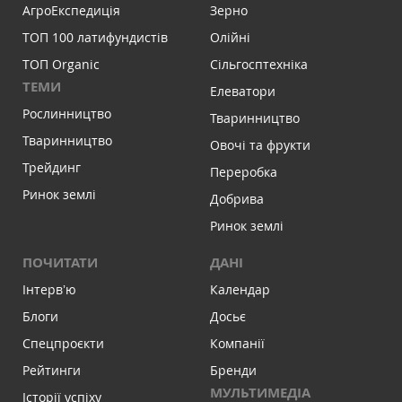
АгроЕкспедиція
Зерно
ТОП 100 латифундистів
Олійні
ТОП Organic
Сільгосптехніка
ТЕМИ
Елеватори
Рослинництво
Тваринництво
Тваринництво
Овочі та фрукти
Трейдинг
Переробка
Ринок землі
Добрива
Ринок землі
ПОЧИТАТИ
ДАНІ
Інтервʼю
Календар
Блоги
Досьє
Спецпроєкти
Компанії
Рейтинги
Бренди
МУЛЬТИМЕДІА
Історії успіху