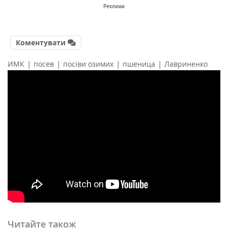
Реклама
Коментувати
|
|
|
|
ИМК
посев
посіви озимих
пшеница
Лавриненко
Читайте також