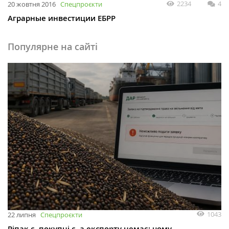
2234
4
20 жовтня 2016
Спецпроєкти
Аграрные инвестиции ЕБРР
Популярне на сайті
1043
22 липня
Спецпроєкти
Ріпак є, покупці є, а експорту немає: чому