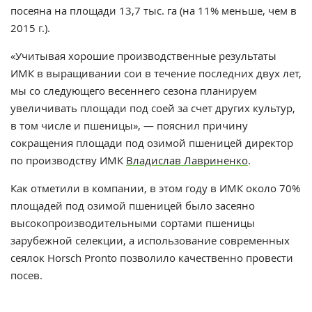
посеяна на площади 13,7 тыс. га (на 11% меньше, чем в
2015 г.).
«Учитывая хорошие производственные результаты
ИМК в выращивании сои в течение последних двух лет,
мы со следующего весеннего сезона планируем
увеличивать площади под соей за счет других культур,
в том числе и пшеницы», — пояснил причину
сокращения площади под озимой пшеницей директор
по производству ИМК
Владислав Лавриненко
.
Как отметили в компании, в этом году в ИМК около 70%
площадей под озимой пшеницей было засеяно
высокопроизводительными сортами пшеницы
зарубежной селекции, а использование современных
сеялок Horsch Pronto позволило качественно провести
посев.