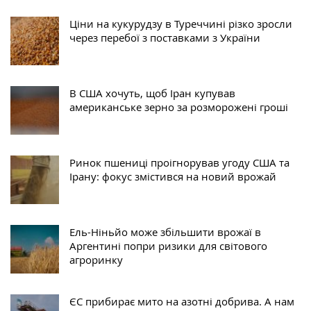
Ціни на кукурудзу в Туреччині різко зросли
через перебої з поставками з України
В США хочуть, щоб Іран купував
американське зерно за розморожені гроші
Ринок пшениці проігнорував угоду США та
Ірану: фокус змістився на новий врожай
Ель-Ніньйо може збільшити врожаї в
Аргентині попри ризики для світового
агроринку
ЄС прибирає мито на азотні добрива. А нам