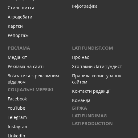
Інфографіка
Стиль життя
Агродебати
Картки
Репортажі
РЕКЛАМА
LATIFUNDIST.COM
Медіа кіт
Про нас
Реклама на сайті
Хто такий Латифундист
Зв'язатися з рекламним
Правила користування
відділом
сайтом
СОЦІАЛЬНІ МЕРЕЖІ
Контакти редакції
Facebook
Команда
БІРЖА
YouTube
LATIFUNDIMAG
Telegram
LATIPRODUCTION
Instagram
LinkedIn