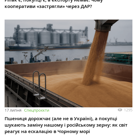
кооперативи «застрягли» через ДАР?
1295
17 липня
Спецпроєкти
Пшениця дорожчає (але не в Україні), а покупці
шукають заміну нашому і російському зерну: як світ
реагує на ескалацію в Чорному морі