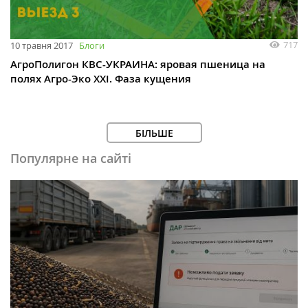
717
10 травня 2017
Блоги
АгроПолигон КВС-УКРАИНА: яровая пшеница на
полях Агро-Эко ХХI. Фаза кущения
БІЛЬШЕ
Популярне на сайті