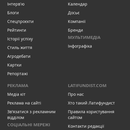
Інтервʼю
Календар
Блоги
Досьє
Спецпроєкти
Компанії
Рейтинги
Бренди
МУЛЬТИМЕДІА
Історії успіху
Інфографіка
Стиль життя
Агродебати
Картки
Репортажі
РЕКЛАМА
LATIFUNDIST.COM
Медіа кіт
Про нас
Реклама на сайті
Хто такий Латифундист
Зв'язатися з рекламним
Правила користування
відділом
сайтом
СОЦІАЛЬНІ МЕРЕЖІ
Контакти редакції