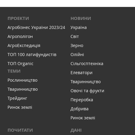
ПРОЕКТИ
НОВИНИ
Агробізнес України 2023/24
Україна
Агрополігон
Світ
АгроЕкспедиція
Зерно
ТОП 100 латифундистів
Олійні
ТОП Organic
Сільгосптехніка
ТЕМИ
Елеватори
Рослинництво
Тваринництво
Тваринництво
Овочі та фрукти
Трейдинг
Переробка
Ринок землі
Добрива
Ринок землі
ПОЧИТАТИ
ДАНІ