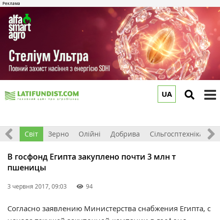
UA
to
m
ація
Світ
Зерно
Олійні
Добрива
Сільгосптехніка
П
В госфонд Египта закуплено почти 3 млн т
пшеницы
3 червня 2017, 09:03
94
Согласно заявлению Министерства снабжения Египта, с