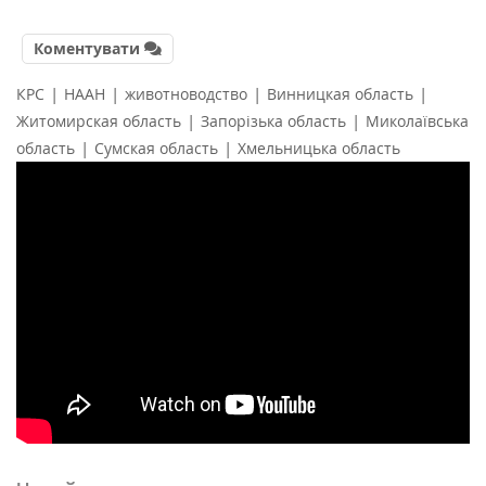
Коментувати
|
|
|
|
КРС
НААН
животноводство
Винницкая область
|
|
Житомирская область
Запорізька область
Миколаївська
|
|
область
Сумская область
Хмельницька область