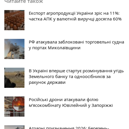
Читайте також
Експорт агропродукції України зріс на 11%:
частка АПК у валютній виручці досягла 60%
РФ атакувала заблоковані торговельні судна
у портах Миколаївщини
В Україні вперше стартує розмінування угідь
Земельного банку та одноосібників за
рахунок держави
Російські дрони атакували філію
м'ясокомбінату Ювілейний у Запоріжжі
Аграрні призначення 2026: Березень-