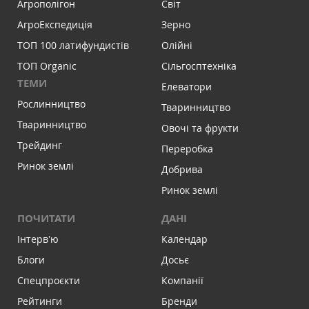
Агрополігон
Світ
АгроЕкспедиція
Зерно
ТОП 100 латифундистів
Олійні
ТОП Organic
Сільгосптехніка
ТЕМИ
Елеватори
Рослинництво
Тваринництво
Тваринництво
Овочі та фрукти
Трейдинг
Переробка
Ринок землі
Добрива
Ринок землі
ПОЧИТАТИ
ДАНІ
Інтервʼю
Календар
Блоги
Досьє
Спецпроєкти
Компанії
Рейтинги
Бренди