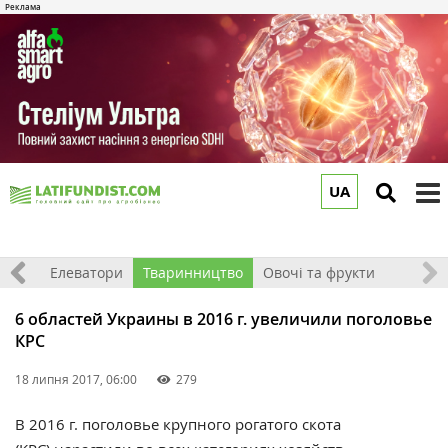
UA
to
m
землі
Елеватори
Тваринництво
Овочі та фрукти
6 областей Украины в 2016 г. увеличили поголовье
КРС
18 липня 2017, 06:00
279
В 2016 г. поголовье крупного рогатого скота