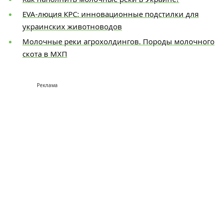
EVA-люция КРС: инновационные подстилки для
украинских животноводов
Молочные реки агрохолдингов. Породы молочного
скота в МХП
Реклама