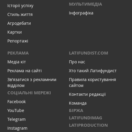
МУЛЬТИМЕДІА
Історії успіху
Інфографіка
Стиль життя
Агродебати
Картки
Репортажі
РЕКЛАМА
LATIFUNDIST.COM
Медіа кіт
Про нас
Реклама на сайті
Хто такий Латифундист
Зв'язатися з рекламним
Правила користування
відділом
сайтом
СОЦІАЛЬНІ МЕРЕЖІ
Контакти редакції
Facebook
Команда
БІРЖА
YouTube
LATIFUNDIMAG
Telegram
LATIPRODUCTION
Instagram