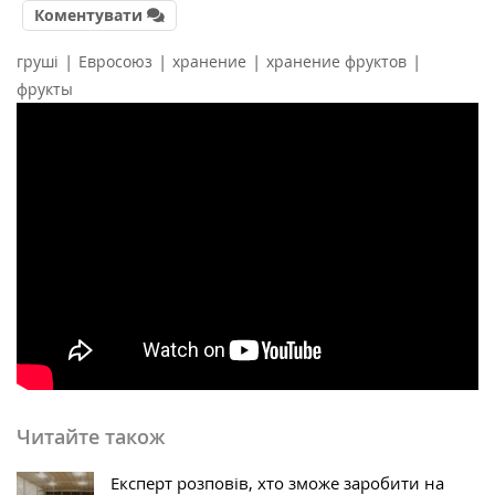
Коментувати
|
|
|
|
груші
Евросоюз
хранение
хранение фруктов
фрукты
Читайте також
Експерт розповів, хто зможе заробити на