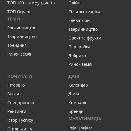
ТОП 100 латифундистів
Олійні
ТОП Organic
Сільгосптехніка
ТЕМИ
Елеватори
Рослинництво
Тваринництво
Тваринництво
Овочі та фрукти
Трейдинг
Переробка
Ринок землі
Добрива
Ринок землі
ПОЧИТАТИ
ДАНІ
Інтервʼю
Календар
Блоги
Досьє
Спецпроєкти
Компанії
Рейтинги
Бренди
МУЛЬТИМЕДІА
Історії успіху
Інфографіка
Стиль життя