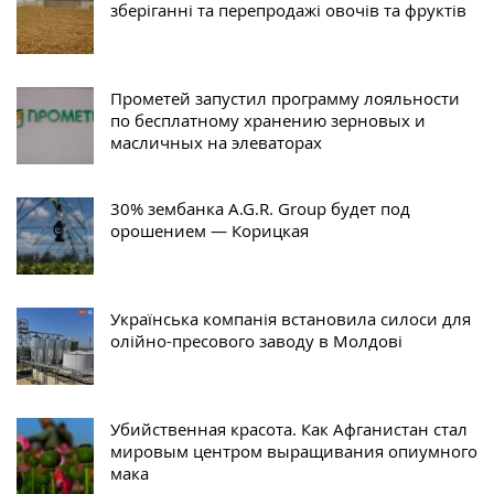
зберіганні та перепродажі овочів та фруктів
Прометей запустил программу лояльности
по бесплатному хранению зерновых и
масличных на элеваторах
30% зембанка A.G.R. Group будет под
орошением — Корицкая
Українська компанія встановила силоси для
олійно-пресового заводу в Молдові
Убийственная красота. Как Афганистан стал
мировым центром выращивания опиумного
мака