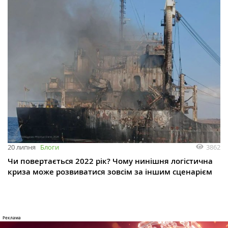
3862
20 липня
Блоги
Чи повертається 2022 рік? Чому нинішня логістична
криза може розвиватися зовсім за іншим сценарієм