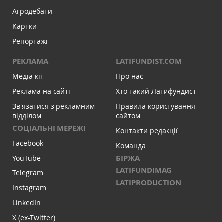
Агродебати
Картки
Репортажі
РЕКЛАМА
LATIFUNDIST.COM
Медіа кіт
Про нас
Реклама на сайті
Хто такий Латифундист
Зв'язатися з рекламним
Правила користування
відділом
сайтом
СОЦІАЛЬНІ МЕРЕЖІ
Контакти редакції
Facebook
Команда
БІРЖА
YouTube
LATIFUNDIMAG
Telegram
LATIPRODUCTION
Instagram
LinkedIn
X (ex-Twitter)