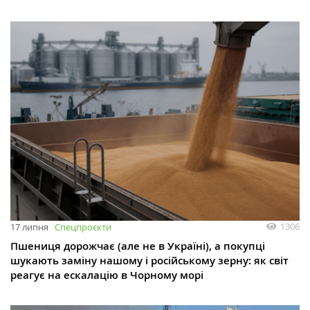
1306
17 липня
Спецпроєкти
Пшениця дорожчає (але не в Україні), а покупці
шукають заміну нашому і російському зерну: як світ
реагує на ескалацію в Чорному морі