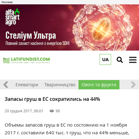
UA
to
m
землі
Елеватори
Тваринництво
Овочі та фрукти
Запасы груш в ЕС сократились на 44%
20 грудня 2017, 06:01
98
Объемы запасов груш в ЕС по состоянию на 1 ноября
2017 г. составили 640 тыс. т груш, что на 44% меньше,