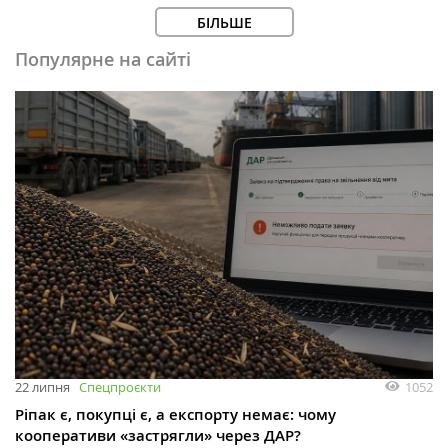
БІЛЬШЕ
Популярне на сайті
1052
22 липня
Спецпроєкти
Ріпак є, покупці є, а експорту немає: чому
кооперативи «застрягли» через ДАР?