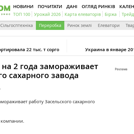
НОВИНИ
ПОЧИТАТИ
ДАНІ
ОГЛЯД РИНКІВ
КАЛЕ
ТОП 100
Урожай 2026
Карта елеваторів
Біржа
Трейд
Сільгосптехніка
Переробка
Ринок землі
Елеватори
Тва
ортировала 22 тыс. т сорго
Украина в январе 201
 на 2 года замораживает
Реклама
го сахарного завода
9
амораживает работу Засельского сахарного
 компании.