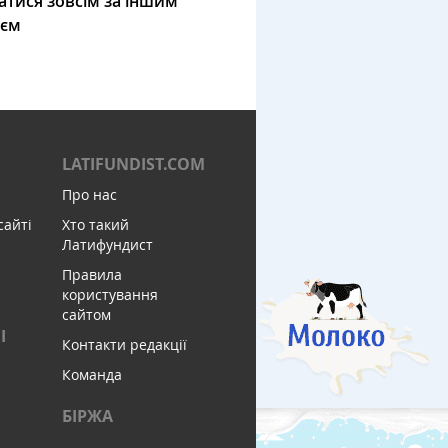
атися зовсім за іншим
ієм
LATIFUNDIST.COM
Про нас
сайті
Хто такий
Латифундист
Правила
користування
сайтом
І
Контакти редакції
Команда
БІРЖА