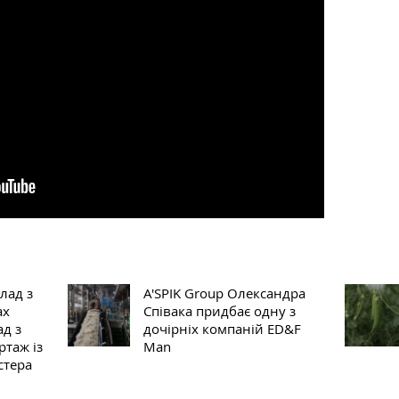
лад з
A'SPIK Group Олександра
ах
Співака придбає одну з
ад з
дочірніх компаній ED&F
ртаж із
Man
стера