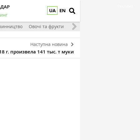
НДАР
Реклама
UA
EN
инг
ринництво
Овочі та фрукти
Наступна новина
8 г. произвела 141 тыс. т муки