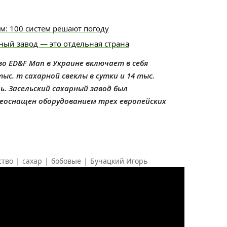
м: 100 систем решают погоду
ый завод — это отдельная страна
о ED&F Man в Украине включает в себя
с. т сахарной свеклы в сутки и 14 тыс.
ь. Засельский сахарный завод был
реоснащен оборудованием трех европейских
|
|
|
ство
сахар
бобовые
Бучацкий Игорь