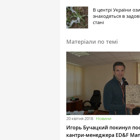
В центрі України оз
знаходяться в задо
стані
Матеріали по темі
20 квітня 2018
Новини
Игорь Бучацкий покинул по
кантри-менеджера ED&F Ma