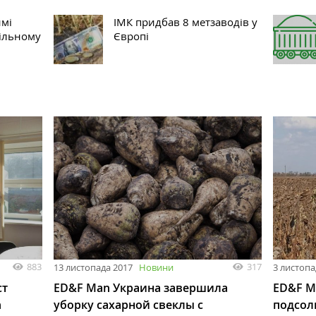
имі
ІМК придбав 8 метзаводів у
вільному
Європі
883
317
13 листопада 2017
Новини
3 листопа
ст
ED&F Man Украина завершила
ED&F M
n
уборку сахарной свеклы с
подсол