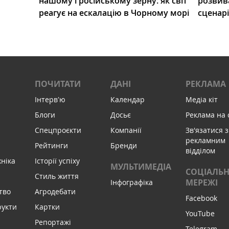
нашому і російському зерну: як світ
розвив
реагує на ескалацію в Чорному морі
сценар
ПОЧИТАТИ
ДАНІ
РЕКЛАМА
Інтервʼю
Календар
Медіа кіт
Блоги
Досьє
Реклама на 
Спецпроєкти
Компанії
Зв'язатися з
рекламним
Рейтинги
Бренди
відділом
хніка
Історії успіху
МУЛЬТИМЕДІА
СОЦІАЛЬН
Стиль життя
МЕРЕЖІ
Інфографіка
тво
Агродебати
Facebook
рукти
Картки
YouTube
Репортажі
Telegram