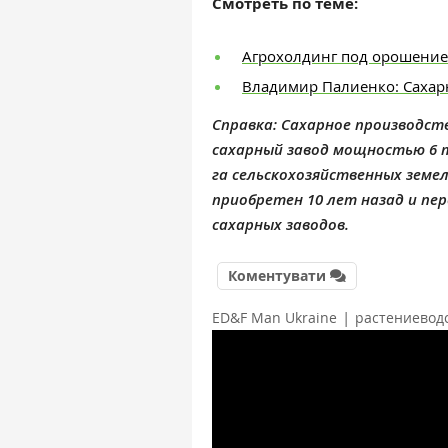
Смотреть по теме:
Агрохолдинг под орошение
Владимир Палиенко: Сахарн
Справка: Сахарное производств
сахарный завод мощностью 6 ты
га сельскохозяйственных земел
приобретен 10 лет назад и пе
сахарных заводов.
Коментувати
|
ED&F Man Ukraine
растениевод