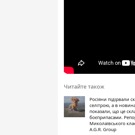
Читайте також
Росіяни підірвали ск
селітрою, а в новин
показали, що це скл
боєприпасами. Репо
Миколаївського кла
A.G.R. Group