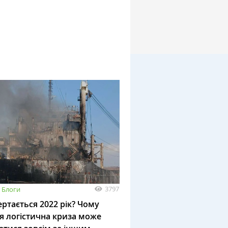
3797
Блоги
ртається 2022 рік? Чому
я логістична криза може