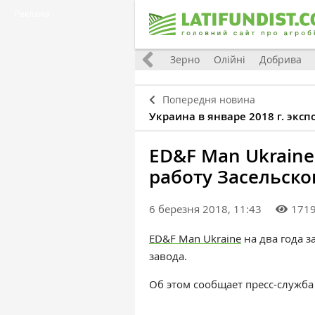
Реклама
Україна
Євроінтеграція
Світ
Зерно
Олійні
Добрива
Попередня новина
Украина в январе 2018 г. эксп
ED&F Man Ukraine
работу Засельско
6 березня 2018, 11:43
171
ED&F Man Ukraine
на два года з
завода.
Об этом сообщает пресс-служба