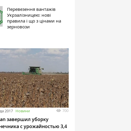
Перевезення вантажів
Укрзалізницею: нові
правила і що з цінами на
зерновози
700
да 2017
Новини
an завершил уборку
нечника с урожайностью 3,4