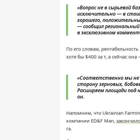
«
Вопрос не в сырьевой б
исключительно — в стоим
хорошего, положительных
— сообщил региональный
в
эксклюзивном
коммент
По его словам, рентабельность
хотя бы $400 за т, а сейчас она
«
Соответственно мы не б
сторону зерновых, бобов
Расширяем площади под н
он.
Напомним, что
Ukrainian Farmi
компании
ED&F Man
,
закончил
га.