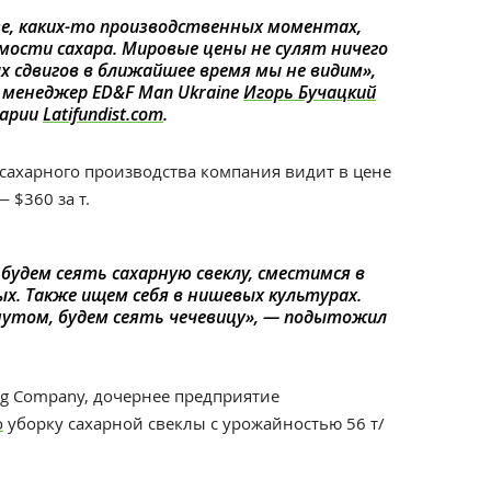
азе, каких-то производственных моментах,
ости сахара. Мировые цены не сулят ничего
 сдвигов в ближайшее время мы не видим
»,
 менеджер ED&F Man Ukraine
Игорь Бучацкий
арии
L
atifundist.com
.
 сахарного производства компания видит в цене
 —
$
360 за т.
удем сеять сахарную свеклу, сместимся в
ых. Также ищем себя в нишевых культурах.
утом, будем сеять чечевицу
», — подытожил
ng Company, дочернее предприятие
о
уборку сахарной свеклы с урожайностью 56 т/