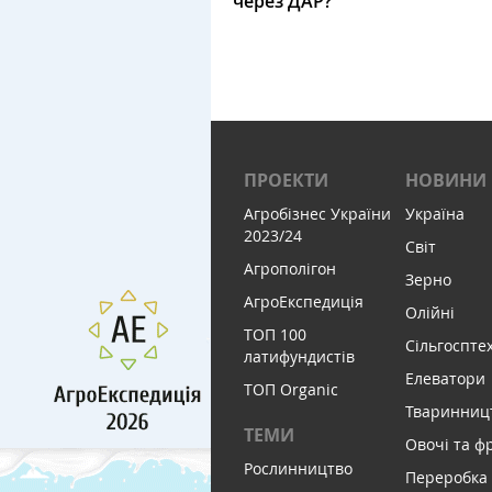
через ДАР?
ПРОЕКТИ
НОВИНИ
Агробізнес України
Україна
2023/24
Світ
Агрополігон
Зерно
АгроЕкспедиція
Олійні
ТОП 100
Сільгоспте
латифундистів
Елеватори
ТОП Organic
Тваринниц
ТЕМИ
Овочі та ф
Рослинництво
Переробка