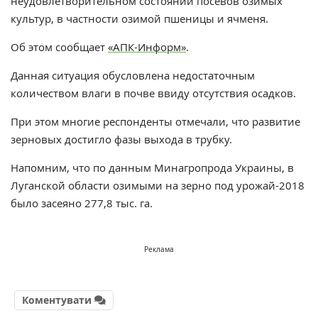
неудовлетворительном состоянии посевов озимых
культур, в частности озимой пшеницы и ячменя.
Об этом сообщает
«АПК-Информ»
.
Данная ситуация обусловлена недостаточным
количеством влаги в почве ввиду отсутствия осадков.
При этом многие респонденты отмечали, что развитие
зерновых достигло фазы выхода в трубку.
Напомним, что по данным Минагропрода Украины, в
Луганской области озимыми на зерно под урожай-2018
было засеяно 277,8 тыс. га.
Реклама
Коментувати