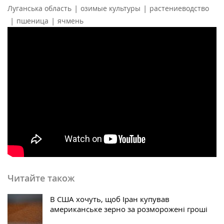
|
|
Луганська область
озимые культуры
растениеводство
|
|
пшеница
ячмень
Читайте також
В США хочуть, щоб Іран купував
американське зерно за розморожені гроші