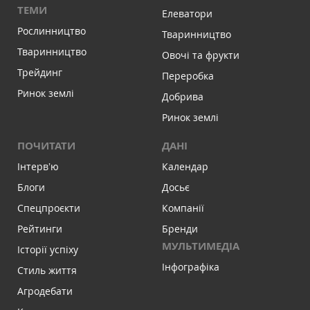
ТЕМИ
Елеватори
Рослинництво
Тваринництво
Тваринництво
Овочі та фрукти
Трейдинг
Переробка
Ринок землі
Добрива
Ринок землі
ПОЧИТАТИ
ДАНІ
Інтервʼю
Календар
Блоги
Досьє
Спецпроєкти
Компанії
Рейтинги
Бренди
МУЛЬТИМЕДІА
Історії успіху
Інфографіка
Стиль життя
Агродебати