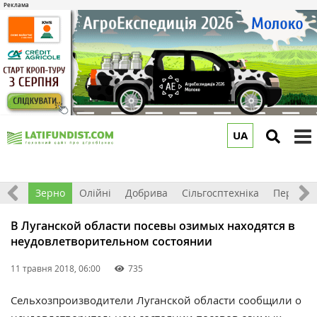
UA
to
m
Світ
Зерно
Олійні
Добрива
Сільгосптехніка
Перероб
В Луганской области посевы озимых находятся в
неудовлетворительном состоянии
11 травня 2018, 06:00
735
Сельхозпроизводители Луганской области сообщили о