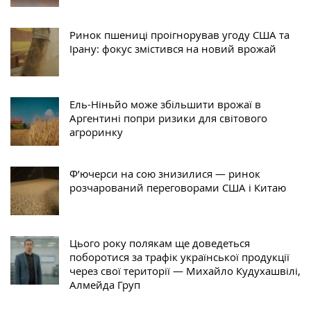
Ринок пшениці проігнорував угоду США та
Ірану: фокус змістився на новий врожай
Ель-Ніньйо може збільшити врожаї в
Аргентині попри ризики для світового
агроринку
Ф’ючерси на сою знизилися — ринок
розчарований переговорами США і Китаю
Цього року полякам ще доведеться
поборотися за трафік української продукції
через свої території — Михайло Кудухашвілі,
Алмейда Груп