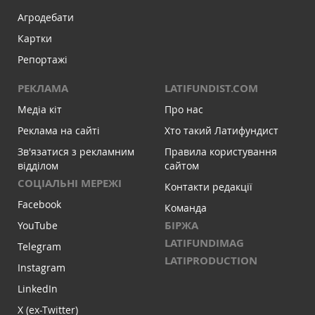
Агродебати
Картки
Репортажі
РЕКЛАМА
LATIFUNDIST.COM
Медіа кіт
Про нас
Реклама на сайті
Хто такий Латифундист
Зв'язатися з рекламним
Правила користування
відділом
сайтом
СОЦІАЛЬНІ МЕРЕЖІ
Контакти редакції
Facebook
Команда
БІРЖА
YouTube
LATIFUNDIMAG
Telegram
LATIPRODUCTION
Instagram
LinkedIn
X (ex-Twitter)