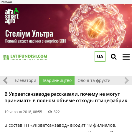
UA
to
m
землі
Елеватори
Тваринництво
Овочі та фрукти
В Укрветсанзаводе рассказали, почему не могут
принимать в полном объеме отходы птицефабрик
19 червня 2018, 08:55
822
В состав ГП «Укрветсанзавод» входит 18 филиалов,