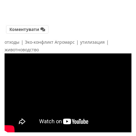
Коментувати
|
|
|
отходы
Эко-конфликт Агромарс
утилизация
животноводство