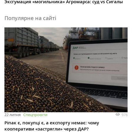
Эксгумация «могильника» Агромарса: суд vs Сигалы
Популярне на сайті
978
22 липня
Спецпроєкти
Ріпак є, покупці є, а експорту немає: чому
кооперативи «застрягли» через ДАР?