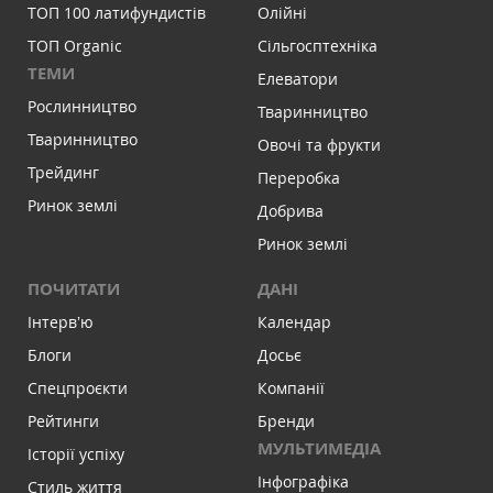
ТОП 100 латифундистів
Олійні
ТОП Organic
Сільгосптехніка
ТЕМИ
Елеватори
Рослинництво
Тваринництво
Тваринництво
Овочі та фрукти
Трейдинг
Переробка
Ринок землі
Добрива
Ринок землі
ПОЧИТАТИ
ДАНІ
Інтервʼю
Календар
Блоги
Досьє
Спецпроєкти
Компанії
Рейтинги
Бренди
МУЛЬТИМЕДІА
Історії успіху
Інфографіка
Стиль життя