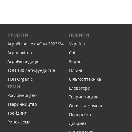
ПРОЕКТИ
НОВИНИ
Агробізнес України 2023/24
Україна
Агрополігон
Світ
АгроЕкспедиція
Зерно
ТОП 100 латифундистів
Олійні
ТОП Organic
Сільгосптехніка
ТЕМИ
Елеватори
Рослинництво
Тваринництво
Тваринництво
Овочі та фрукти
Трейдинг
Переробка
Ринок землі
Добрива