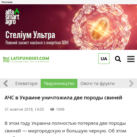
UA
to
m
землі
Елеватори
Тваринництво
Овочі та фрукти
АЧС в Украине уничтожила две породы свиней
31 жовтня 2018, 14:05
1096
В этом году Украина полностью потеряла две породы
свиней — миргородскую и большую черную. Об этом