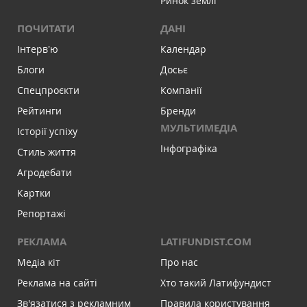
Ринок землі
ПОЧИТАТИ
ДАНІ
Інтервʼю
Календар
Блоги
Досьє
Спецпроєкти
Компанії
Рейтинги
Бренди
МУЛЬТИМЕДІА
Історії успіху
Інфографіка
Стиль життя
Агродебати
Картки
Репортажі
РЕКЛАМА
LATIFUNDIST.COM
Медіа кіт
Про нас
Реклама на сайті
Хто такий Латифундист
Зв'язатися з рекламним
Правила користування