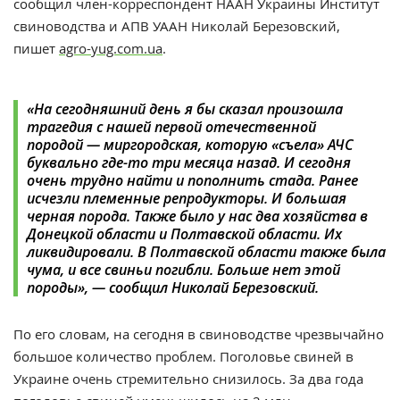
сообщил член-корреспондент НААН Украины Институт
свиноводства и АПВ УААН Николай Березовский,
пишет
agro-yug.com.ua
.
«На сегодняшний день я бы сказал произошла
трагедия с нашей первой отечественной
породой — миргородская, которую «съела» АЧС
буквально где-то три месяца назад. И сегодня
очень трудно найти и пополнить стада. Ранее
исчезли племенные репродукторы. И большая
черная порода. Также было у нас два хозяйства в
Донецкой области и Полтавской области. Их
ликвидировали. В Полтавской области также была
чума, и все свиньи погибли. Больше нет этой
породы», — сообщил Николай Березовский.
По его словам, на сегодня в свиноводстве чрезвычайно
большое количество проблем. Поголовье свиней в
Украине очень стремительно снизилось. За два года