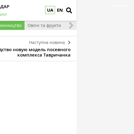
НДАР
Реклама
UA
EN
инг
ринництво
Овочі та фрукти
Наступна новина
дство новую модель посевного
комплекса Тавричанка