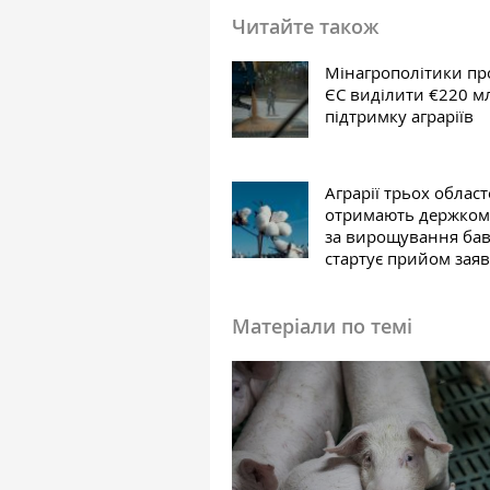
Читайте також
Мінагрополітики пр
ЄС виділити €220 м
підтримку аграріїв
Аграрії трьох облас
отримають держком
за вирощування ба
стартує прийом зая
Матеріали по темі