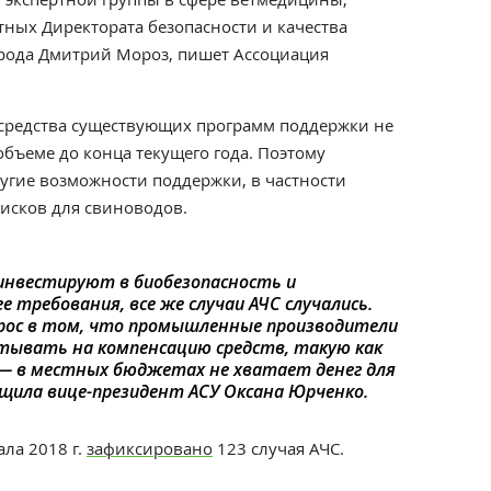
ных Директората безопасности и качества
ода Дмитрий Мороз, пишет Ассоциация
н средства существующих программ поддержки не
бъеме до конца текущего года. Поэтому
угие возможности поддержки, в частности
исков для свиноводов.
инвестируют в биобезопасность и
требования, все же случаи АЧС случались.
прос в том, что промышленные производители
тывать на компенсацию средств, такую как
 — в местных бюджетах не хватает денег для
бщила вице-президент АСУ Оксана Юрченко.
ала 2018 г.
зафиксировано
123 случая АЧС.