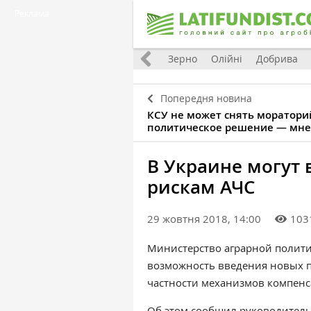
Реклама
Україна
Євроінтеграція
Світ
Зерно
Олійні
Добрива
Попередня новина
КСУ не может снять мораторий
политическое решение — мн
В Украине могут 
рискам АЧС
29 жовтня 2018, 14:00
103
Министерство аграрной полити
возможность введения новых п
частности механизмов компенс
Об этом сообщил руководитель