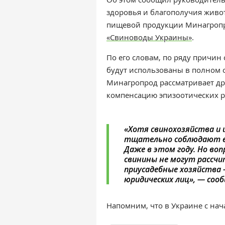
здоровья и благополучия живот
пищевой продукции Минагропр
«Свиноводы Украины»
.
По его словам, по ряду причи
будут использованы в полном о
Минагропрод рассматривает др
компенсацию эпизоотических р
«Хотя свинохозяйства и 
тщательно соблюдают ее 
Даже в этом году. Но во
свинины не могут рассчи
приусадебные хозяйства
юридических лиц», — соо
Напомним, что в Украине с нач