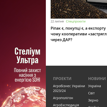
22 липня
Спецпроєкти
Ріпак є, покупці є, а експорту
чому кооперативи «застряг
через ДАР?
ПРОЕКТИ
НОВИНИ
Агробізнес України
Україна
2023/24
Світ
Агрополігон
Зерно
АгроЕкспедиція