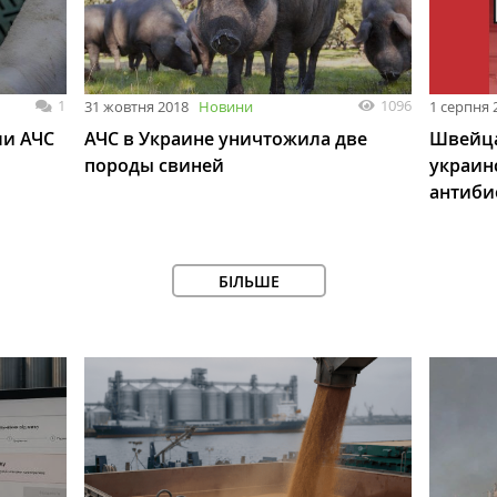
1
1096
31 жовтня 2018
Новини
1 серпня 
ли АЧС
АЧС в Украине уничтожила две
Швейца
породы свиней
украин
антиби
БІЛЬШЕ