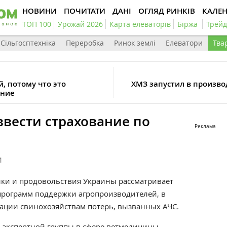
НОВИНИ
ПОЧИТАТИ
ДАНІ
ОГЛЯД РИНКІВ
КАЛЕ
ТОП 100
Урожай 2026
Карта елеваторів
Біржа
Трейд
Сільгосптехніка
Переробка
Ринок землі
Елеватори
Тва
, потому что это
ХМЗ запустил в произво
ение
ввести страхование по
Реклама
1
ки и продовольствия Украины рассматривает
рограмм поддержки агропроизводителей, в
ации свинохозяйствам потерь, вызванных АЧС.
 экспертной группы в сфере ветмедицины,