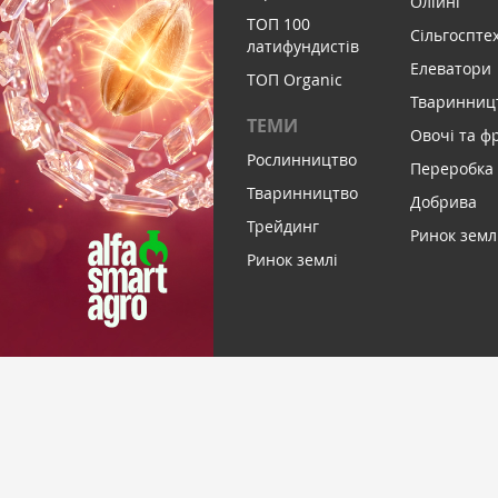
Олійні
ТОП 100
Сільгоспте
латифундистів
Елеватори
ТОП Organic
Тваринниц
ТЕМИ
Овочі та ф
Рослинництво
Переробка
Тваринництво
Добрива
Трейдинг
Ринок земл
Ринок землі
ПІДПИСАТИСЬ НА НОВИНИ