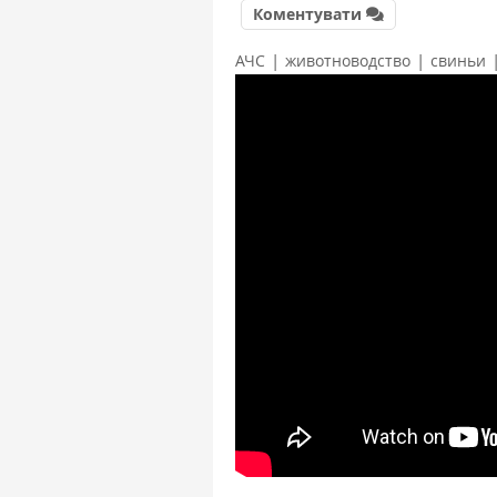
Коментувати
|
|
АЧС
животноводство
свиньи