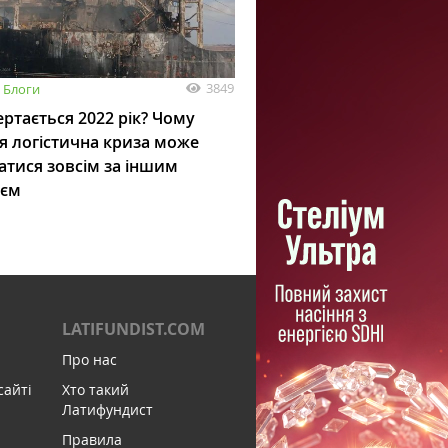
3849
Блоги
ртається 2022 рік? Чому
я логістична криза може
атися зовсім за іншим
ієм
LATIFUNDIST.COM
Про нас
сайті
Хто такий
Латифундист
Правила