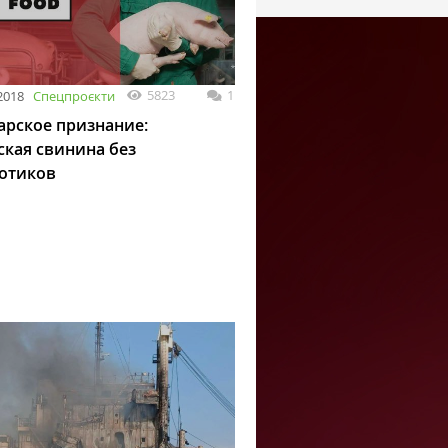
5823
1
2018
Спецпроєкти
рское признание:
ская свинина без
отиков