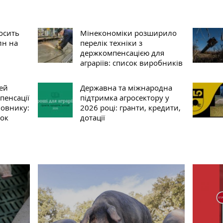
осить
Мінекономіки розширило
лн на
перелік техніки з
держкомпенсацією для
аграріїв: список виробників
тей
Державна та міжнародна
пенсації
підтримка агросектору у
вовнику:
2026 році: гранти, кредити,
вок
дотації