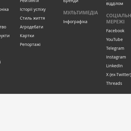
Рейтинги
Бренди
відділом
хніка
Історії успіху
МУЛЬТИМЕДІА
СОЦІАЛЬН
Стиль життя
МЕРЕЖІ
Інфографіка
тво
Агродебати
Facebook
рукти
Картки
YouTube
Репортажі
Telegram
Instagram
і
LinkedIn
X (ex-Twitter
Threads
МИ В С
ПІДПИСАТИСЬ