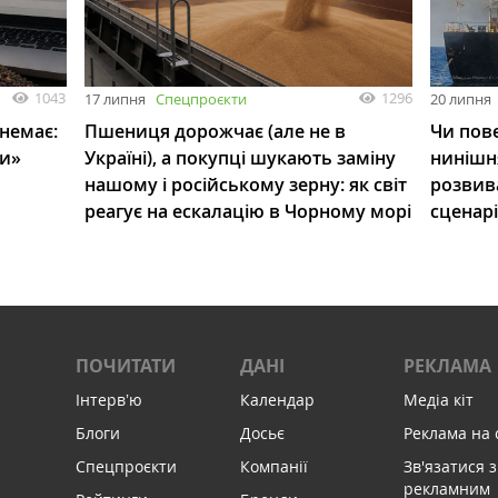
1043
1296
17 липня
Спецпроєкти
20 липня
 немає:
Пшениця дорожчає (але не в
Чи пове
ли»
Україні), а покупці шукають заміну
нинішн
нашому і російському зерну: як світ
розвив
реагує на ескалацію в Чорному морі
сценар
ПОЧИТАТИ
ДАНІ
РЕКЛАМА
Інтервʼю
Календар
Медіа кіт
Блоги
Досьє
Реклама на 
Спецпроєкти
Компанії
Зв'язатися з
рекламним