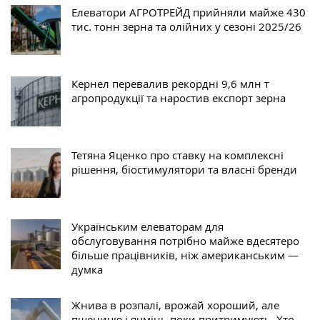
Елеватори АГРОТРЕЙД прийняли майже 430
тис. тонн зерна та олійних у сезоні 2025/26
Кернел перевалив рекордні 9,6 млн т
агропродукції та наростив експорт зерна
Тетяна Яценко про ставку на комплексні
рішення, біостимулятори та власні бренди
Українським елеваторам для
обслуговування потрібно майже вдесятеро
більше працівників, ніж американським —
думка
Жнива в розпалі, врожай хороший, але
пшеницю і ячмінь поки притримують. Хто