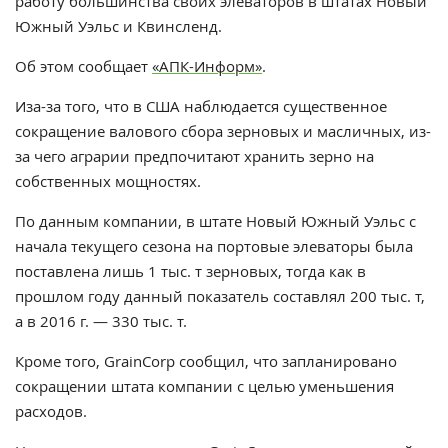
работу большинства своих элеваторов в штатах Новый
Южный Уэльс и Квинсленд.
Об этом сообщает
«АПК-Информ»
.
Иза-за того, что в США наблюдается существенное
сокращение валового сбора зерновых и масличных, из-
за чего аграрии предпочитают хранить зерно на
собственных мощностях.
По данным компании, в штате Новый Южный Уэльс с
начала текущего сезона на портовые элеваторы была
поставлена лишь 1 тыс. т зерновых, тогда как в
прошлом году данный показатель составлял 200 тыс. т,
а в 2016 г. — 330 тыс. т.
Кроме того, GrainCorp сообщил, что запланировано
сокращении штата компании с целью уменьшения
расходов.