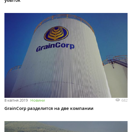
убыток
682
8 квітня 2019
Новини
GrainCorp разделится на две компании