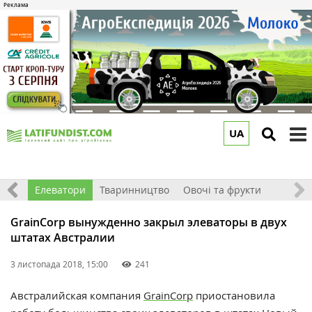
UA
to
m
землі
Елеватори
Тваринництво
Овочі та фрукти
GrainCorp вынужденно закрыл элеваторы в двух
штатах Австралии
3 листопада 2018, 15:00
241
Австралийская к
омпания
GrainCorp
приостановила