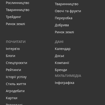
Рослинництво
Тваринництво
Тваринництво
Овочі та фрукти
Трейдинг
Переробка
Ринок землі
Добрива
Ринок землі
ПОЧИТАТИ
ДАНІ
Інтервʼю
Календар
Блоги
Досьє
Спецпроєкти
Компанії
Рейтинги
Бренди
МУЛЬТИМЕДІА
Історії успіху
Інфографіка
Стиль життя
Агродебати
Картки
Репортажі