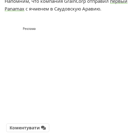
Напомним, что компания
GrainCorp
отправил
первый
Panamax
с ячменем в Саудовскую Аравию.
Реклама
Коментувати