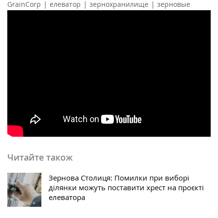
|
|
|
GrainCorp
елеватор
зернохранилище
зерновые
Читайте також
Зернова Столиця: Помилки при виборі
ділянки можуть поставити хрест на проєкті
елеватора