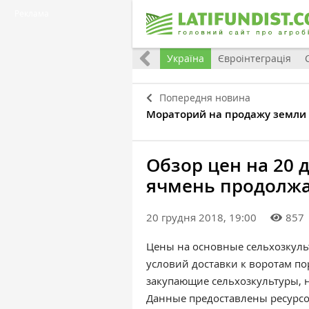
Реклама
Все
Україна
Євроінтеграція
Попередня новина
Мораторий на продажу земли 
Обзор цен на 20 
ячмень продолж
20 грудня 2018, 19:00
857
Цены на основные сельхозкуль
условий доставки к воротам по
закупающие сельхозкультуры, н
Данные предоставлены ресурс