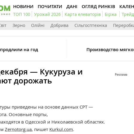
НОВИНИ
ПОЧИТАТИ
ДАНІ
ОГЛЯД РИНКІВ
КАЛЕ
ТОП 100
Урожай 2026
Карта елеваторів
Біржа
Трейд
Світ
Зерно
Олійні
Добрива
Сільгосптехніка
Переробк
продлили на год
Производство мягко
декабря — Кукуруза и
Реклама
ают дорожать
туры приведены на основе данных CPT —
рта. Основные порты,
аходятся в Одесской и Николаевской областях.
ом
Zernotorg.ua
, пишет
Kurkul.com
.