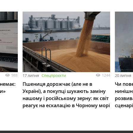
988
1244
17 липня
Спецпроєкти
20 липня
 немає:
Пшениця дорожчає (але не в
Чи пове
ли»
Україні), а покупці шукають заміну
нинішн
нашому і російському зерну: як світ
розвив
реагує на ескалацію в Чорному морі
сценар