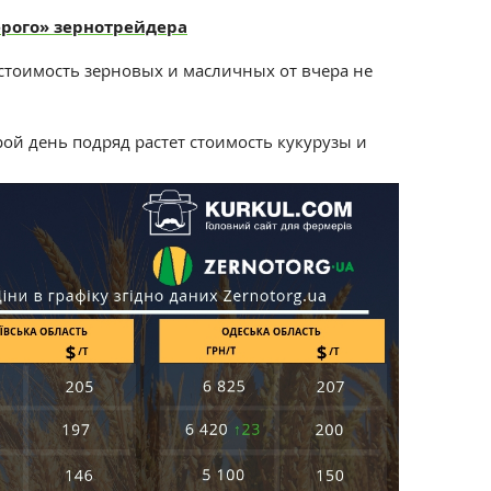
ерого» зернотрейдера
стоимость зерновых и масличных от вчера не
рой день подряд растет стоимость кукурузы и