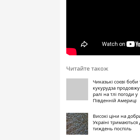
Читайте також
Чиказькі соєві боби 
кукурудза продовж
ралі на тлі погоди у
Південній Америці
Високі ціни на добр
Україні тримаються
тиждень поспіль