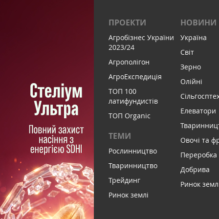
ПРОЕКТИ
НОВИНИ
Агробізнес України
Україна
2023/24
Світ
Агрополігон
Зерно
АгроЕкспедиція
Олійні
ТОП 100
Сільгоспте
латифундистів
Елеватори
ТОП Organic
Тваринниц
ТЕМИ
Овочі та ф
Рослинництво
Переробка
Тваринництво
Добрива
Трейдинг
Ринок земл
Ринок землі