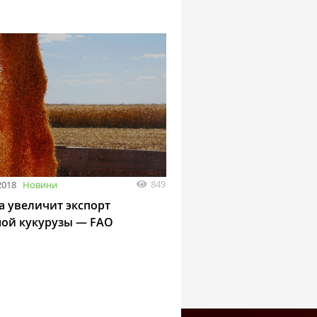
849
2018
Новини
а увеличит экспорт
ой кукурузы — FAO