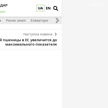
НДАР
Реклама
UA
EN
инг
а
Ринок землі
Елеватори
Тваринництво
Овочі та фрукт
Наступна новина
й пшеницы в ЕС увеличится до
максимального показателя