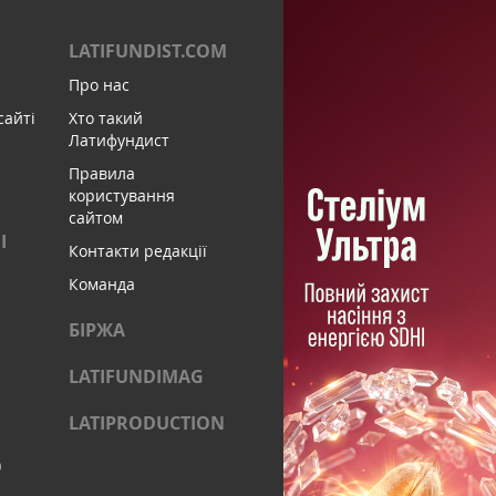
LATIFUNDIST.COM
Про нас
сайті
Хто такий
Латифундист
Правила
користування
сайтом
І
Контакти редакції
Команда
БІРЖА
LATIFUNDIMAG
LATIPRODUCTION
)