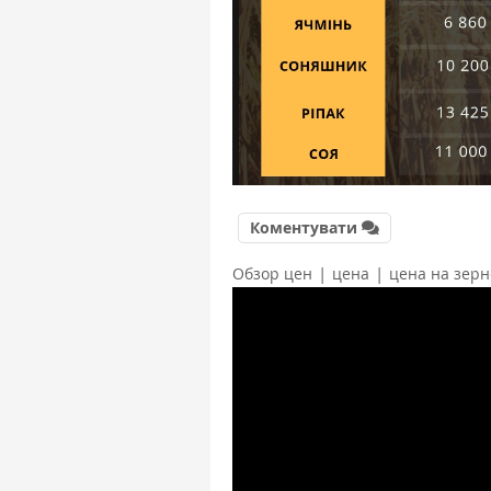
Коментувати
|
|
Обзор цен
цена
цена на зерн