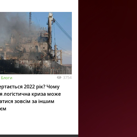
3754
Блоги
ртається 2022 рік? Чому
я логістична криза може
атися зовсім за іншим
ієм