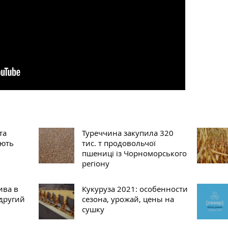
та
Туреччина закупила 320
ують
тис. т продовольчої
пшениці із Чорноморського
регіону
ива в
Кукуруза 2021: особенности
 другий
сезона, урожай, цены на
сушку