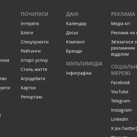
ПОЧИТАТИ
ДАНІ
РЕКЛАМА
Інтервʼю
Календар
Медіа кіт
Блоги
Досьє
Реклама на 
Спецпроєкти
Компанії
Зв'язатися з
рекламним
Рейтинги
Бренди
відділом
хніка
Історії успіху
МУЛЬТИМЕДІА
СОЦІАЛЬН
Стиль життя
МЕРЕЖІ
Інфографіка
тво
Агродебати
Facebook
рукти
Картки
YouTube
Репортажі
Telegram
Instagram
і
LinkedIn
X (ex-Twitter