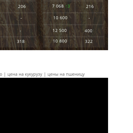
|
|
о
цена на кукурузу
цены на пшеницу