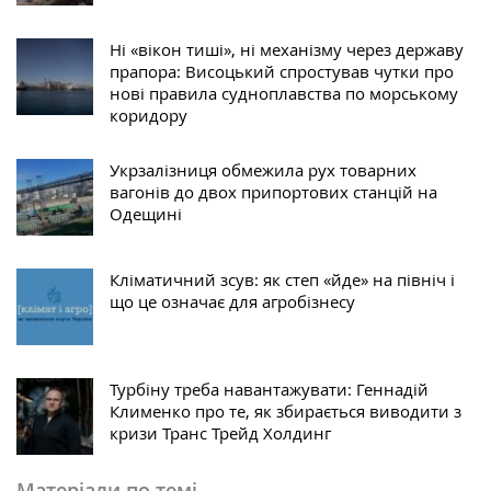
Ні «вікон тиші», ні механізму через державу
прапора: Висоцький спростував чутки про
нові правила судноплавства по морському
коридору
Укрзалізниця обмежила рух товарних
вагонів до двох припортових станцій на
Одещині
Кліматичний зсув: як степ «йде» на північ і
що це означає для агробізнесу
Турбіну треба навантажувати: Геннадій
Клименко про те, як збирається виводити з
кризи Транс Трейд Холдинг
Матеріали по темі