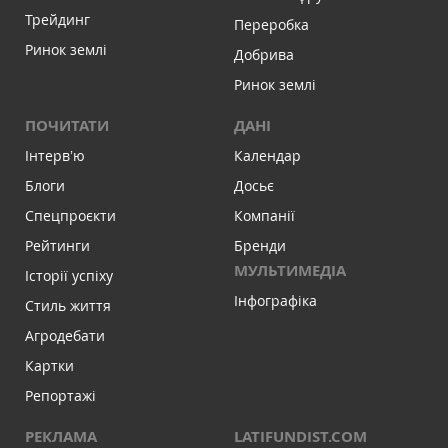
Трейдинг
Переробка
Ринок землі
Добрива
Ринок землі
ПОЧИТАТИ
ДАНІ
Інтервʼю
Календар
Блоги
Досьє
Спецпроєкти
Компанії
Рейтинги
Бренди
МУЛЬТИМЕДІА
Історії успіху
Інфографіка
Стиль життя
Агродебати
Картки
Репортажі
РЕКЛАМА
LATIFUNDIST.COM