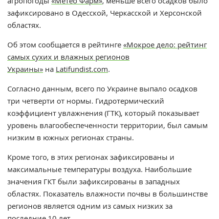
агропогоды
«Метео Фарм»
, меньше всего осадков было
зафиксировано в Одесской, Черкасской и Херсонской
областях.
Об этом сообщается в рейтинге
«Мокрое дело: рейтинг
самых сухих и влажных регионов
Украины»
на
Latifundist.com
.
Согласно данным, всего по Украине выпало осадков
три четверти от нормы. Гидротермический
коэффициент увлажнения (ГТК), который показывает
уровень влагообеспеченности территории, был самым
низким в южных регионах страны.
Кроме того, в этих регионах зафиксированы и
максимальные температуры воздуха. Наибольшие
значения ГКТ были зафиксированы в западных
областях. Показатель влажности почвы в большинстве
регионов является одним из самых низких за
последние 10 лет.