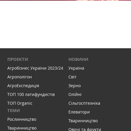
ПРОЕКТИ
НОВИНИ
Агробізнес України 2023/24
Україна
Агрополігон
Світ
АгроЕкспедиція
Зерно
ТОП 100 латифундистів
Олійні
ТОП Organic
Сільгосптехніка
ТЕМИ
Елеватори
Рослинництво
Тваринництво
Тваринництво
Овочі та фрукти