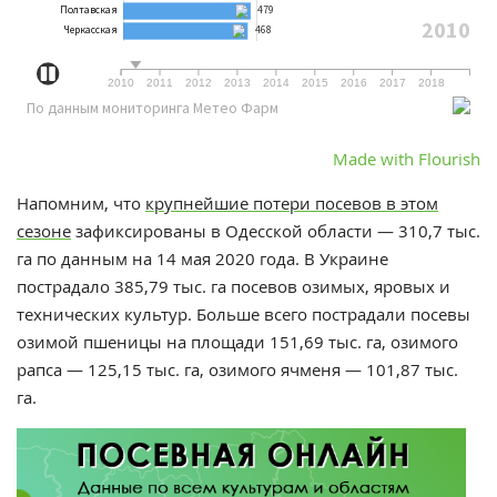
Made with Flourish
Напомним, что
к
рупнейшие потери посевов в этом
сезоне
зафиксированы в Одесской области — 310,7 тыс.
га по данным на 14 мая 2020 года. В
Украине
пострадало 385,79 тыс. га посевов озимых, яровых и
технических культур.
Больше всего пострадали посевы
озимой пшеницы на площади 151,69 тыс. га, озимого
рапса — 125,15 тыс. га, озимого ячменя — 101,87 тыс.
га.