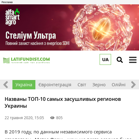
UA
to
m
Все
Україна
Євроінтеграція
Світ
Зерно
Олійні
До
Названы ТОП-10 самых засушливых регионов
Украины
22 травня 2020, 15:05
805
В 2019 году, по данным независимого сервиса