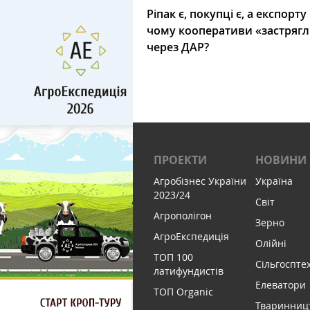
Ріпак є, покупці є, а експорту
чому кооперативи «застряг
через ДАР?
ПРОЕКТИ
НОВИНИ
Агробізнес України
Україна
2023/24
Світ
Агрополігон
Зерно
АгроЕкспедиція
Олійні
ТОП 100
Сільгоспте
латифундистів
Елеватори
ТОП Organic
Тваринниц