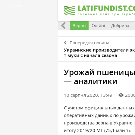
Реклама
Україна
Євроінтеграція
Світ
Зерно
Олійні
Добрива
Попередня новина
Украинские производители эк
т муки с начала сезона
Урожай пшеницы в
— аналитики
10 серпня 2020, 13:49
200
С учетом официальных данных
оперативных данных по урожай
производства зерна в Украине п
итогу 2019/20 МГ (75,1 млн т).