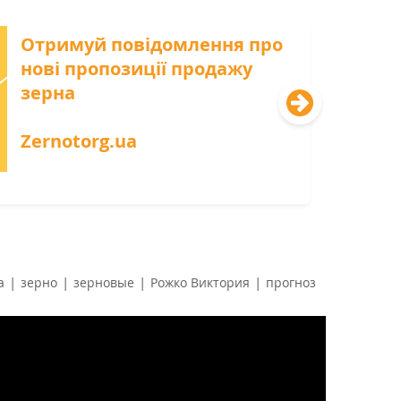
Отримуй повідомлення про
нові пропозиції продажу
зерна
Zernotorg.ua
|
|
|
|
а
зерно
зерновые
Рожко Виктория
прогноз