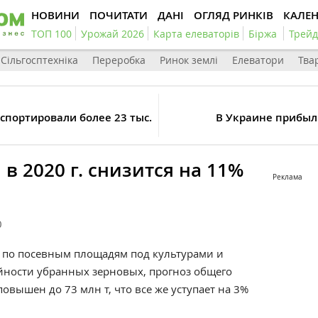
НОВИНИ
ПОЧИТАТИ
ДАНІ
ОГЛЯД РИНКІВ
КАЛЕ
ТОП 100
Урожай 2026
Карта елеваторів
Біржа
Трейд
Сільгосптехніка
Переробка
Ринок землі
Елеватори
Тва
спортировали более 23 тыс.
В Украине прибыл
 2020 г. снизится на 11%
Реклама
0
 по посевным площадям под культурами и
ности убранных зерновых, прогноз общего
овышен до 73 млн т, что все же уступает на 3%