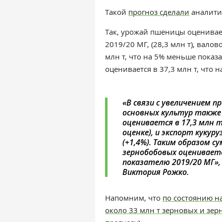
Такой
прогноз сделали
аналити
Так, урожай пшеницы оцениваетс
2019/20 МГ, (28,3 млн т), вало
млн т, что на 5% меньше показат
оценивается в 37,3 млн т, что 
«В связи с увеличением 
основных культур также 
оценивается в 17,3 млн т
оценке), и экспорт кукур
(+1,4%). Таким образом 
зернобобовых оцениваетс
показателю 2019/20 МГ»
Виктория Рожко.
Напомним, что
по состоянию на
около 33 млн т зерновых и зер