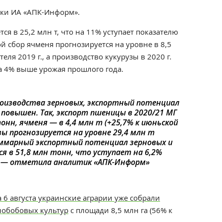
ки ИА «АПК-Информ».
я в 25,2 млн т, что на 11% уступает показателю
вой сбор ячменя прогнозируется на уровне в 8,5
еля 2019 г., а производство кукурузы в 2020 г.
на 4% выше урожая прошлого года.
производства зерновых, экспортный потенциал
повышен. Так, экспорт пшеницы в 2020/21 МГ
онн, ячменя — в 4,4 млн т (+25,7% к июньской
узы прогнозируется на уровне 29,4 млн т
суммарный экспортный потенциал зерновых и
я в 51,8 млн тонн, что уступает на 6,2%
, — отметила аналитик «АПК-Информ»
 6 августа украинские аграрии уже собрали
нобобовых культур
с площади 8,5 млн га (56% к