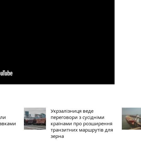
Укрзалізниця веде
сли
переговори з сусідніми
тавками
країнами про розширення
транзитних маршрутів для
зерна