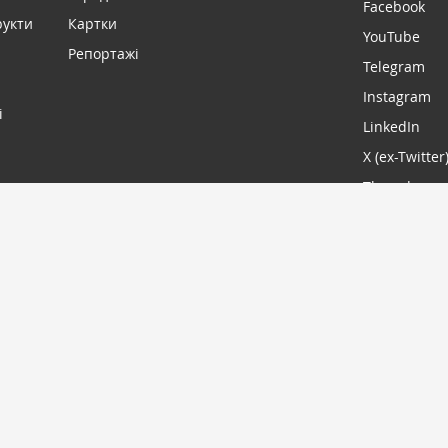
Facebook
рукти
Картки
YouTube
Репортажі
Telegram
Instagram
і
LinkedIn
X (ex-Twitter
Threads
МИ В С
ПІДПИСАТИСЬ
-2026. Всі права захищені
Дизайн сайту -
Cтудія Михайла 