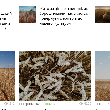
Жито за ціною пшениці: як
ецький
борошномели намагаються
изив
повернути фермерів до
і ціни
нішевої культури
НО)
212
4205
11 серпня 2020
Новини
11 серпня