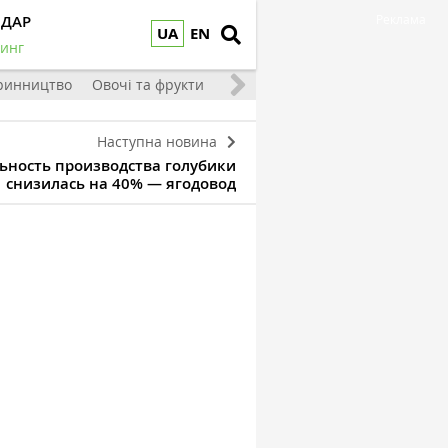
НДАР
Реклама
UA
EN
инг
ринництво
Овочі та фрукти
Наступна новина
ьность производства голубики
снизилась на 40% — ягодовод