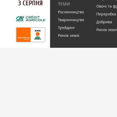
ТЕМИ
Овочі та ф
Рослинництво
Переробка
Тваринництво
Добрива
Трейдинг
Ринок земл
Ринок землі
ПІДПИСАТИСЬ НА НОВИНИ
© Latifundist Media, 2013