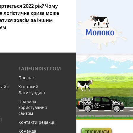
ртається 2022 рік? Чому
я логістична криза може
атися зовсім за іншим
ієм
LATIFUNDIST.COM
Про нас
сайті
Хто такий
Латифундист
Правила
користування
сайтом
І
Контакти редакції
Команда