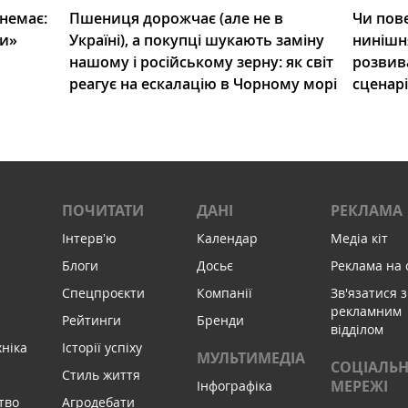
 немає:
Пшениця дорожчає (але не в
Чи пове
ли»
Україні), а покупці шукають заміну
нинішн
нашому і російському зерну: як світ
розвив
реагує на ескалацію в Чорному морі
сценар
ПОЧИТАТИ
ДАНІ
РЕКЛАМА
Інтервʼю
Календар
Медіа кіт
Блоги
Досьє
Реклама на 
Спецпроєкти
Компанії
Зв'язатися з
рекламним
Рейтинги
Бренди
відділом
хніка
Історії успіху
МУЛЬТИМЕДІА
СОЦІАЛЬН
Стиль життя
МЕРЕЖІ
Інфографіка
тво
Агродебати