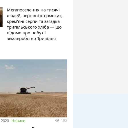
Мегапоселення на тисячі
людей, зернові «термоси»,
крем’яні серпи та загадка
трипільського хліба — що
відомо про побут і
землеробство Трипілля
195
 2020
Новини