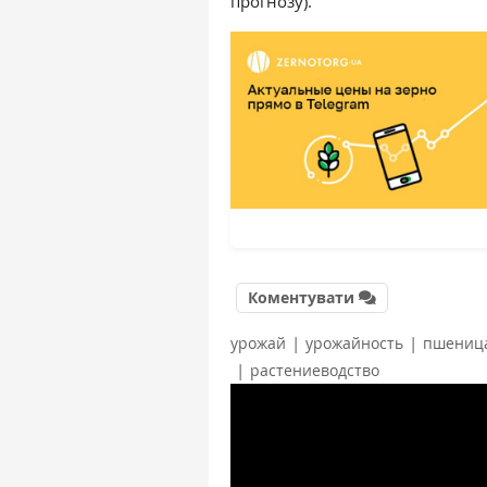
прогнозу).
Коментувати
|
|
урожай
урожайность
пшениц
|
растениеводство