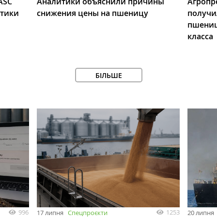
ASC
Аналитики объяснили причины
Агропр
итики
снижения цены на пшеницу
получи
пшениц
класса
БІЛЬШЕ
996
1253
17 липня
Спецпроєкти
20 липня