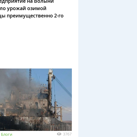
едприятие на Волыни
ло урожай озимой
ы преимущественно 2-го
3767
Блоги