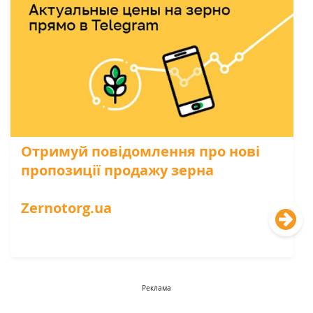
Отримуй повідомлення про нові
пропозиції продажу зерна
Zernotorg.ua
Реклама