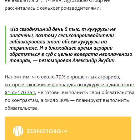
не выплатил $1,174 млн, Agrostudio Group не
рассчиталась с сельхозпроизводителями.
«На сегодняшний день 5 тыс. т кукурузы не
оплачены, поэтому сельхозпроизводители
заблокировали этот объем кукурузы на
терминале. И в ближайшее время аграрии
обратяться в суд с целью возврата неоплаченого
товара», — резюмировал Александр Якубин.
Напомним, что
около 70%
опрошенных
аграриев,
которые заключили форварды по кукурузе в диапазоне
$155-170 за т
, не готовы выполнить свои обязательства
по контрактам, а около 30%
— планируют выполнить
обязательства.