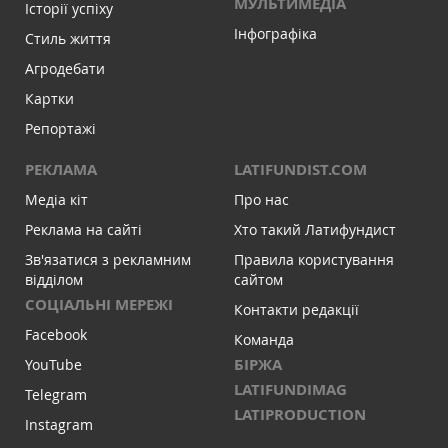
МУЛЬТИМЕДІА
Історії успіху
Інфографіка
Стиль життя
Агродебати
Картки
Репортажі
РЕКЛАМА
LATIFUNDIST.COM
Медіа кіт
Про нас
Реклама на сайті
Хто такий Латифундист
Зв'язатися з рекламним
Правила користування
відділом
сайтом
СОЦІАЛЬНІ МЕРЕЖІ
Контакти редакції
Facebook
Команда
БІРЖА
YouTube
LATIFUNDIMAG
Telegram
LATIPRODUCTION
Instagram