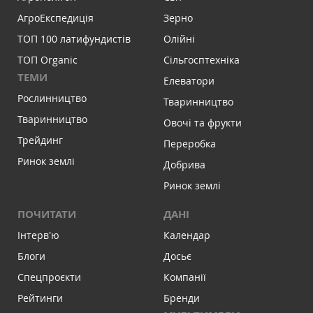
АгроЕкспедиція
Зерно
ТОП 100 латифундистів
Олійні
ТОП Organic
Сільгосптехніка
ТЕМИ
Елеватори
Рослинництво
Тваринництво
Тваринництво
Овочі та фрукти
Трейдинг
Переробка
Ринок землі
Добрива
Ринок землі
ПОЧИТАТИ
ДАНІ
Інтервʼю
Календар
Блоги
Досьє
Спецпроєкти
Компанії
Рейтинги
Бренди