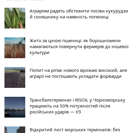
Аграріям радять обстежити посіви кукурудзи
й соняшнику на наявність попелиці
Жито за ціною пшениці: як борошномели
намагаються повернути фермерів до нішевої
культури
Попит на ріпак нового врожаю високий, але
аграрії не поспішають укладати форварди
Трансбалктермінал і RISOIL у Чорноморську
працюють на 50% потужностей після
російських ударів — УЗ
Відкритий лист морських терміналів: без