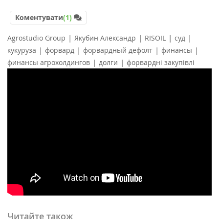
Коментувати
(1)
|
|
|
|
Agrostudio Group
Якубин Александр
RISOIL
суд
|
|
|
|
кукуруза
форвард
форвардный дефолт
финансы
|
|
финансы агрохолдингов
долги
форвардні закупівлі
Читайте також