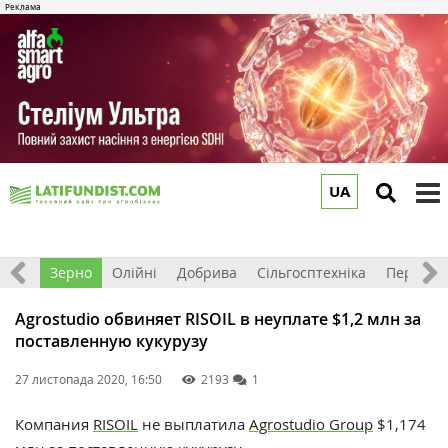
UA
to
m
Світ
Зерно
Олійні
Добрива
Сільгосптехніка
Перероб
Agrostudio обвиняет RISOIL в неуплате $1,2 млн за
поставленную кукурузу
27 листопада 2020, 16:50
2193
1
Компания
RISOIL
не выплатила
Agrostudio Group
$1,174