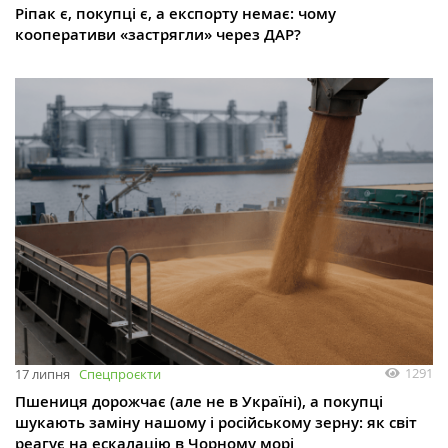
Ріпак є, покупці є, а експорту немає: чому
кооперативи «застрягли» через ДАР?
1291
17 липня
Спецпроєкти
Пшениця дорожчає (але не в Україні), а покупці
шукають заміну нашому і російському зерну: як світ
реагує на ескалацію в Чорному морі