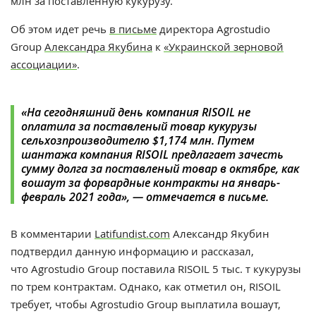
млн
за поставленную кукурузу.
Об этом идет речь
в письме
директора Agrostudio
Group
Александра Якубина
к
«Украинской зерновой
ассоциации»
.
«На сегодняшний день компания RISOIL не
оплатила за поставленый товар кукурузы
сельхозпроизводителю $1,174 млн. Путем
шантажа компания RISOIL предлагает зачесть
сумму долга за поставленый товар в октябре, как
вошаут за форвардные контракты на январь-
февраль 2021 года», — отмечается в письме.
В комментарии
Latifundist.com
Александр Якубин
подтвердил данную информацию и рассказал,
что Agrostudio Group поставила RISOIL 5 тыс. т кукурузы
по трем контрактам. Однако, как отметил он, RISOIL
требует, чтобы Agrostudio Group выплатила вошаут
,