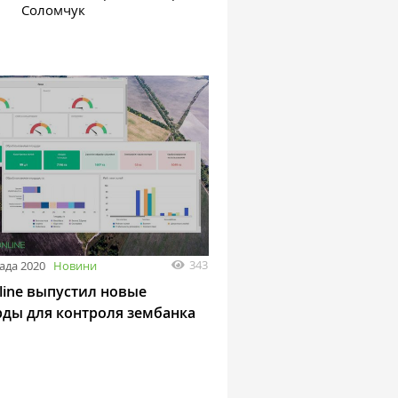
Соломчук
343
ада 2020
Новини
line выпустил новые
ды для контроля зембанка