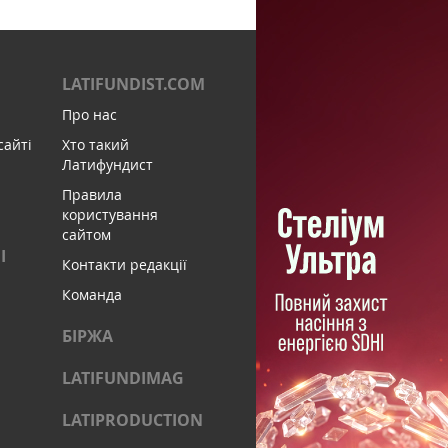
LATIFUNDIST.COM
Про нас
сайті
Хто такий
Латифундист
Правила
користування
сайтом
І
Контакти редакції
Команда
БІРЖА
LATIFUNDIMAG
LATIPRODUCTION