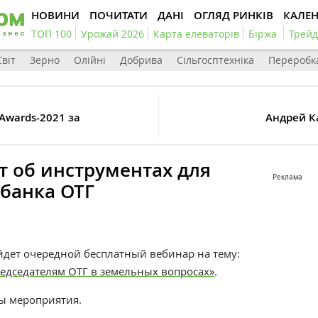
НОВИНИ
ПОЧИТАТИ
ДАНІ
ОГЛЯД РИНКІВ
КАЛЕ
ТОП 100
Урожай 2026
Карта елеваторів
Біржа
Трейд
Світ
Зерно
Олійні
Добрива
Сільгосптехніка
Переробк
Awards-2021 за
Андрей К
т об инструментах для
Реклама
банка ОТГ
ойдет очередной бесплатный вебинар на тему:
едседателям ОТГ в земельных вопросах»
.
ы мероприятия.