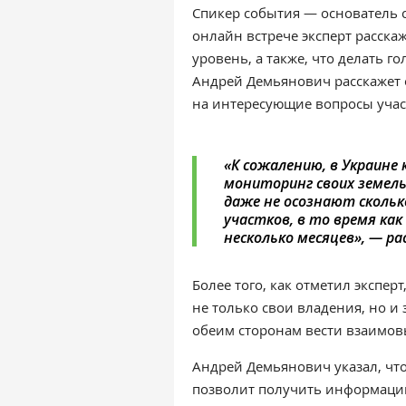
Спикер события — о
снователь 
онлайн встрече эксперт расска
уровень, а
также, что делать го
Андрей Демьянович расскажет о
на интересующие вопросы учас
«
К сожалению, в Украине 
мониторинг своих земель
даже не осознают скольк
участков, в то время ка
несколько месяцев
»,
—
ра
Более того, как отметил экспе
не только свои владения, но и
обеим сторонам вести взаимов
Андрей Демьянович указал, что
позволит получить информацию