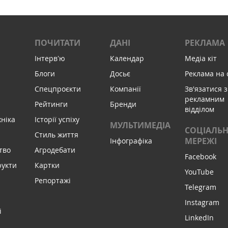
ПОЧИТАТИ
ДАНІ
РЕКЛАМА
Інтервʼю
Календар
Медіа кіт
Блоги
Досьє
Реклама на 
Спецпроєкти
Компанії
Зв'язатися з
рекламним
Рейтинги
Бренди
відділом
хніка
Історії успіху
МУЛЬТИМЕДІА
СОЦІАЛЬН
Стиль життя
МЕРЕЖІ
Інфографіка
тво
Агродебати
Facebook
рукти
Картки
YouTube
Репортажі
Telegram
Instagram
і
LinkedIn