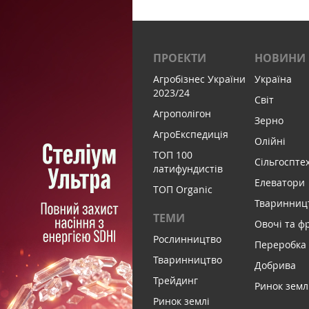
ПРОЕКТИ
НОВИНИ
Агробізнес України
Україна
2023/24
Світ
Агрополігон
Зерно
АгроЕкспедиція
Олійні
ТОП 100
Сільгоспте
латифундистів
Елеватори
ТОП Organic
Тваринниц
ТЕМИ
Овочі та ф
Рослинництво
Переробка
Тваринництво
Добрива
Трейдинг
Ринок земл
Ринок землі