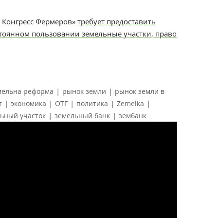
 Конгресс Фермеров
»
требует предоставить
стоянном пользовании земельные участки, право
|
|
мельна реформа
рынок земли
рынок земли в
|
|
|
|
|
т
экономика
ОТГ
политика
Zemelka
|
|
ьный участок
земельный банк
зембанк