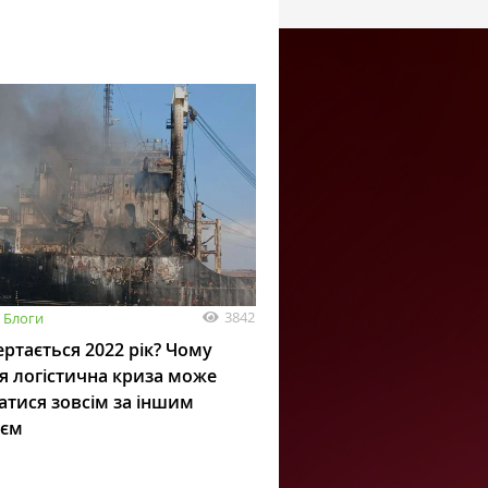
3842
Блоги
ртається 2022 рік? Чому
я логістична криза може
атися зовсім за іншим
ієм