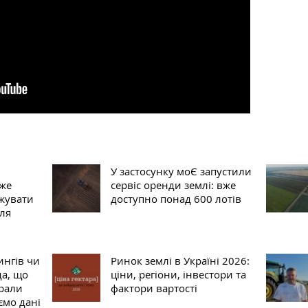
У застосунку моЄ запустили
оже
сервіс оренди землі: вже
жувати
доступно понад 600 лотів
ля
ингів чи
Ринок землі в Україні 2026:
да, що
ціни, регіони, інвестори та
рали
фактори вартості
ємо дані