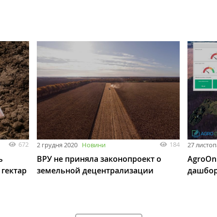
672
184
2 грудня 2020
Новини
27 листоп
ь
ВРУ не приняла законопроект о
AgroOn
 гектар
земельной децентрализации
дашбор