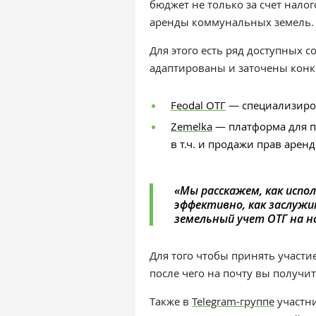
бюджет не только за счет нало
аренды коммунальных земель
Для этого есть ряд доступных 
адаптированы и заточены конк
Feodal ОТГ
—
специализиро
Zemelka
—
платформа для 
в т.ч. и продажи прав арен
«
Мы расскажем, как исп
эффективно, как заслужи
земельный учет ОТГ на н
Для того чтобы принять участ
после чего на почту вы получ
Также в
Telegram-группе
участни