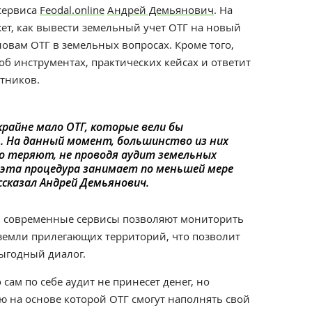
сервиса
Feodal.online
Андрей Демьянович
.
На
жет, как вывести земельный учет ОТГ на новый
ловам ОТГ в земельных вопросах. Кроме того,
б инструментах, практических кейсах и ответит
тников.
крайне мало ОТГ, которые вели бы
. На данный момент, большинство из них
о теряют, не проводя аудит земельных
к эта процедура занимает по меньшей мере
ссказал Андрей Демьянович.
рт, современные сервисы позволяют мониторить
 земли прилегающих территорий, что позволит
ыгодный диалог.
 с
ам по себе аудит не принесет денег, но
 на основе которой ОТГ смогут наполнять свой