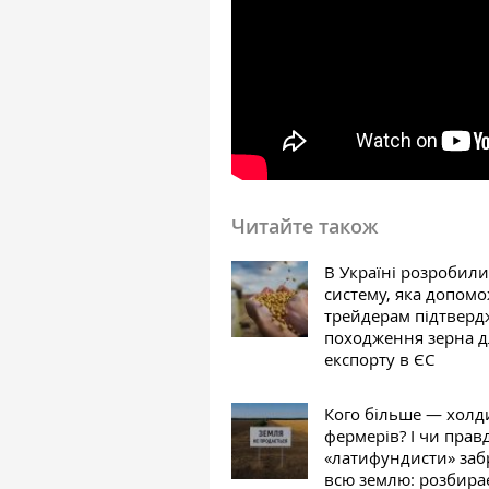
Читайте також
В Україні розробили
систему, яка допом
трейдерам підтверд
походження зерна д
експорту в ЄС
Кого більше — холд
фермерів? І чи прав
«латифундисти» заб
всю землю: розбира