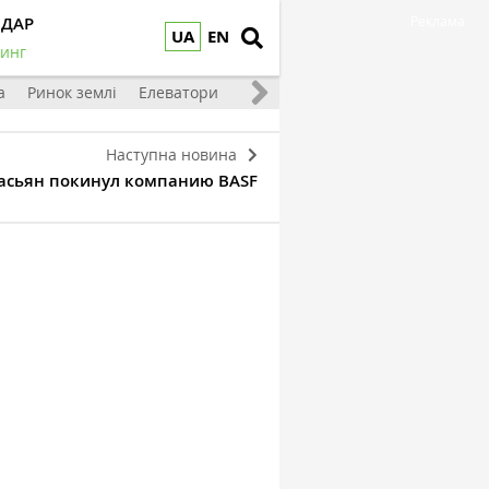
НДАР
Реклама
UA
EN
инг
а
Ринок землі
Елеватори
Тваринництво
Овочі та фрукт
Наступна новина
асьян покинул компанию BASF