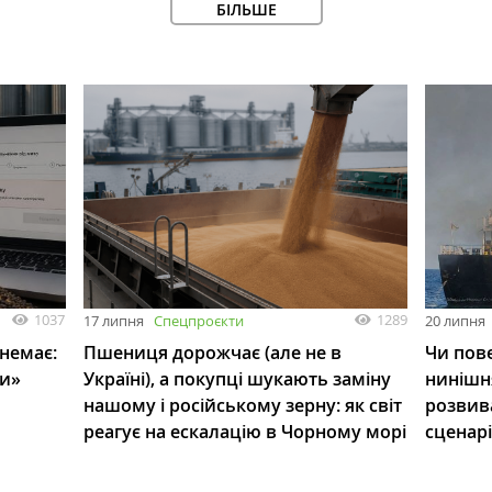
БІЛЬШЕ
1037
1289
17 липня
Спецпроєкти
20 липня
 немає:
Пшениця дорожчає (але не в
Чи пове
ли»
Україні), а покупці шукають заміну
нинішн
нашому і російському зерну: як світ
розвив
реагує на ескалацію в Чорному морі
сценар