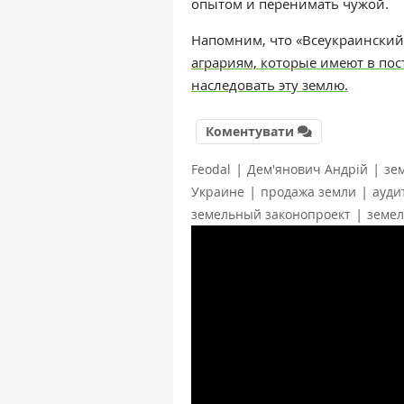
опытом и перенимать чужой.
Напомним, что
«
Всеукраинский
аграриям, которые имеют в по
наследовать эту землю.
Коментувати
|
|
Feodal
Дем'янович Андрій
зе
|
|
Украине
продажа земли
ауди
|
земельный законопроект
земел