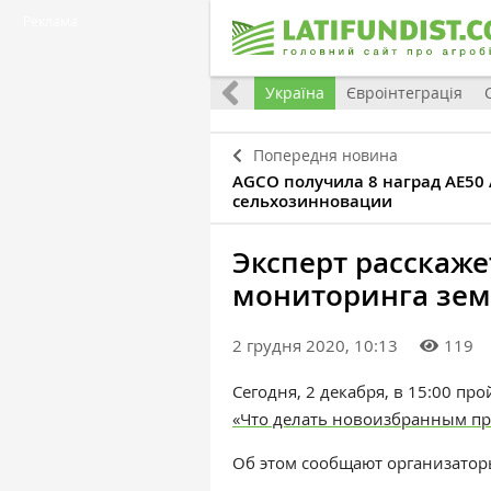
Реклама
Все
Україна
Євроінтеграція
Попередня новина
AGCO получила 8 наград AE50 
сельхозинновации
Эксперт расскаже
мониторинга зем
2 грудня 2020, 10:13
119
Сегодня, 2 декабря, в 15:00 пр
«Что делать новоизбранным пр
Об этом сообщают организатор