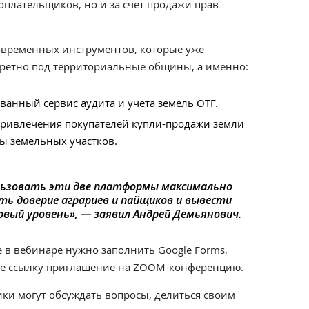
гоплательщиков, но и за счет продажи прав
.
современных инструментов, которые уже
ретно под территориальные общины, а именно:
ванный сервис аудита и учета земель ОТГ.
привлечения покупателей купли-продажи земли
ды земельных участков.
ользовать эти две платформы максимально
ть доверие аграриев и пайщиков и вывести
овый уровень
»,
—
заявил
Андрей Демьянович.
ие в вебинаре нужно заполнить
Google Forms
,
ите ссылку приглашение на ZOOM-конференцию.
ки могут обсуждать вопросы, делиться своим