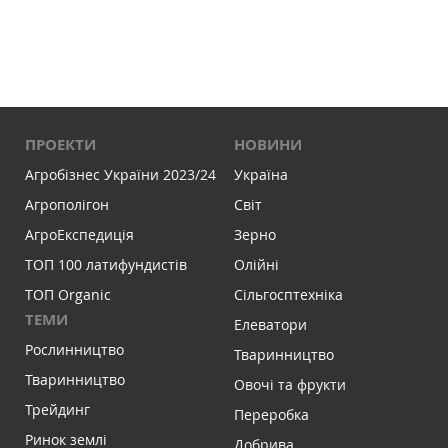
ПРОЕКТИ
НОВИНИ
Агробізнес України 2023/24
Україна
Агрополігон
Світ
АгроЕкспедиція
Зерно
ТОП 100 латифундистів
Олійні
ТОП Organic
Сільгосптехніка
ТЕМИ
Елеватори
Рослинництво
Тваринництво
Тваринництво
Овочі та фрукти
Трейдинг
Переробка
Ринок землі
Добрива