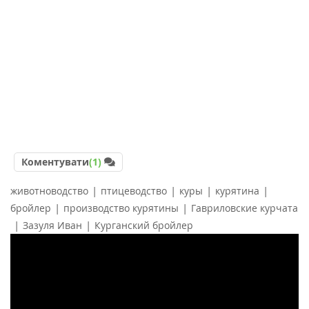
Коментувати
(1)
|
|
|
|
животноводство
птицеводство
куры
курятина
|
|
бройлер
производство курятины
Гавриловские курчата
|
|
Зазуля Иван
Курганский бройлер