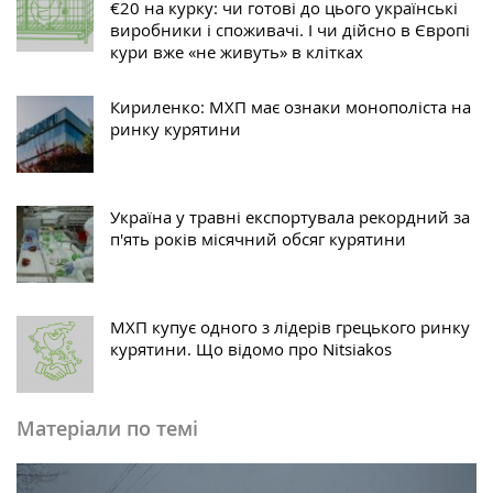
€20 на курку: чи готові до цього українські
виробники і споживачі. І чи дійсно в Європі
кури вже «не живуть» в клітках
Кириленко: МХП має ознаки монополіста на
ринку курятини
Україна у травні експортувала рекордний за
п'ять років місячний обсяг курятини
МХП купує одного з лідерів грецького ринку
курятини. Що відомо про Nitsiakos
Матеріали по темі