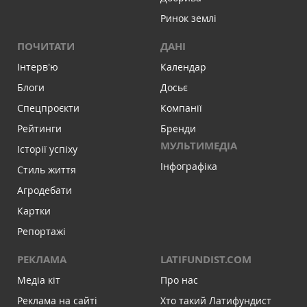
Ринок землі
ПОЧИТАТИ
ДАНІ
Інтервʼю
Календар
Блоги
Досьє
Спецпроєкти
Компанії
Рейтинги
Бренди
МУЛЬТИМЕДІА
Історії успіху
Інфографіка
Стиль життя
Агродебати
Картки
Репортажі
РЕКЛАМА
LATIFUNDIST.COM
Медіа кіт
Про нас
Реклама на сайті
Хто такий Латифундист