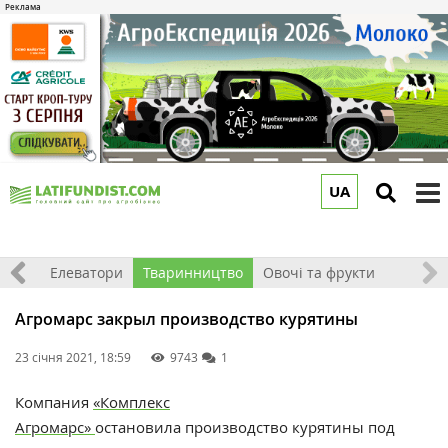
UA
to
m
землі
Елеватори
Тваринництво
Овочі та фрукти
Агромарс закрыл производство курятины
23 січня 2021, 18:59
9743
1
Компания
«Комплекс
Агромарс»
остановила производство курятины под