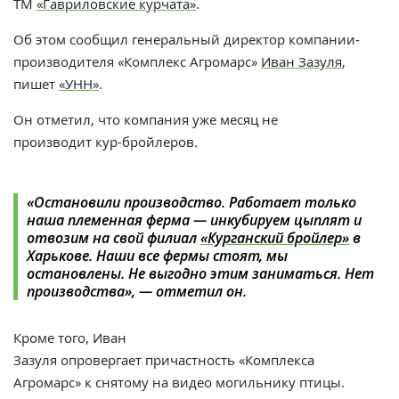
ТМ
«Гавриловские курчата»
.
Об этом сообщил генеральный директор компании-
производителя «Комплекс Агромарс»
Иван Зазуля
,
пишет
«УНН»
.
Он отметил, что компания уже месяц не
производит
кур-бройлеров.
«Остановили производство. Работает только
наша племенная ферма — инкубируем цыплят и
отвозим на свой филиал
«Курганский бройлер»
в
Харькове. Наши все фермы стоят, мы
остановлены. Не выгодно этим заниматься. Нет
производства», — отметил он.
Кроме того, Иван
Зазуля опровергает причастность «Комплекса
Агромарс» к снятому на видео могильнику птицы.