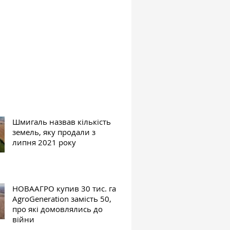
Шмигаль назвав кількість
земель, яку продали з
липня 2021 року
НОВААГРО купив 30 тис. га
AgroGeneration замість 50,
про які домовлялись до
війни