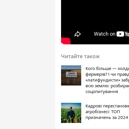
Читайте також
Кого більше — холд
фермерів? І чи прав
«латифундисти» заб
всю землю: розбира
соцопитування
Кадрові перестанов
агробізнесі: ТОП
призначень за 2024 