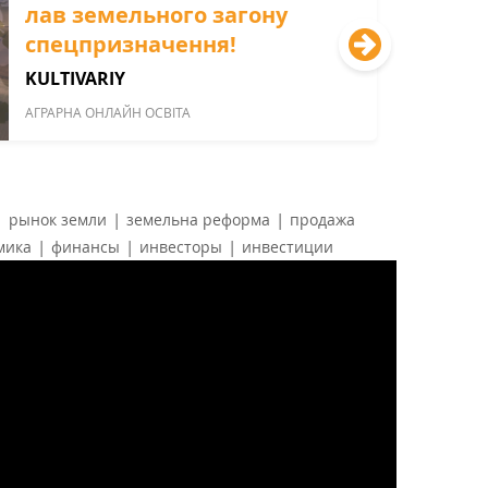
лав земельного загону
спецпризначення!
KULTIVARIY
АГРАРНА ОНЛАЙН ОСВІТА
|
|
|
рынок земли
земельна реформа
продажа
|
|
|
мика
финансы
инвесторы
инвестиции