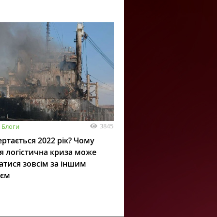
3845
Блоги
ртається 2022 рік? Чому
я логістична криза може
атися зовсім за іншим
ієм