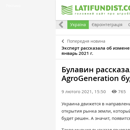
Реклама
Все
Україна
Євроінтеграція
Попередня новина
Эксперт рассказала об измен
январь 2021 г.
Булавин рассказа
AgroGeneration б
9 лютого 2021, 15:50
765
Украина движется в направлен
открытия рынка земли, который
будет решен. А значит, появитс
Такое мнение высказал г
енера