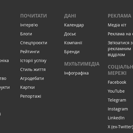
ПОЧИТАТИ
ДАНІ
РЕКЛАМА
Інтервʼю
Календар
Медіа кіт
Блоги
Досьє
Реклама на 
Спецпроєкти
Компанії
Зв'язатися з
рекламним
Рейтинги
Бренди
відділом
хніка
Історії успіху
МУЛЬТИМЕДІА
СОЦІАЛЬН
Стиль життя
МЕРЕЖІ
Інфографіка
тво
Агродебати
Facebook
рукти
Картки
YouTube
Репортажі
Telegram
Instagram
і
LinkedIn
X (ex-Twitter