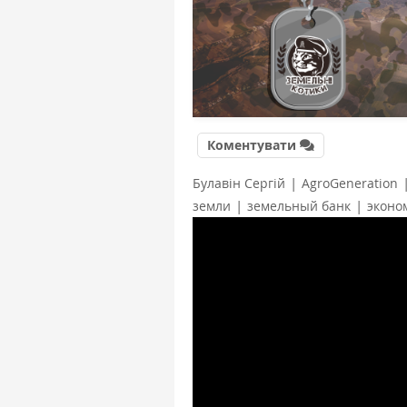
Коментувати
|
Булавін Сергій
AgroGeneration
|
|
земли
земельный банк
эконо