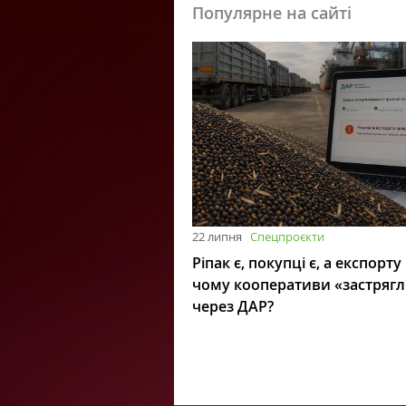
Популярне на сайті
22 липня
Спецпроєкти
Ріпак є, покупці є, а експорту
чому кооперативи «застряг
через ДАР?