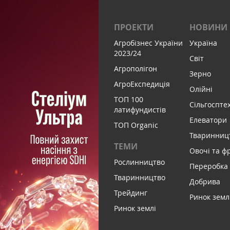
ПРОЕКТИ
НОВИНИ
Агробізнес України
Україна
2023/24
Світ
Агрополігон
Зерно
АгроЕкспедиція
Олійні
ТОП 100
Сільгоспте
латифундистів
Елеватори
ТОП Organic
Тваринниц
ТЕМИ
Овочі та ф
Рослинництво
Переробка
Тваринництво
Добрива
Трейдинг
Ринок земл
Ринок землі