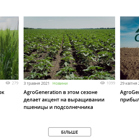
279
1099
3 травня 2021
Новини
29 квітня
рк
AgroGeneration в этом сезоне
AgroGe
делает акцент на выращивании
прибыл
пшеницы и подсолнечника
БІЛЬШЕ