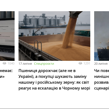
1040
1291
17 липня
Спецпроєкти
20 липня
 немає:
Пшениця дорожчає (але не в
Чи пове
ли»
Україні), а покупці шукають заміну
нинішн
нашому і російському зерну: як світ
розвив
реагує на ескалацію в Чорному морі
сценар