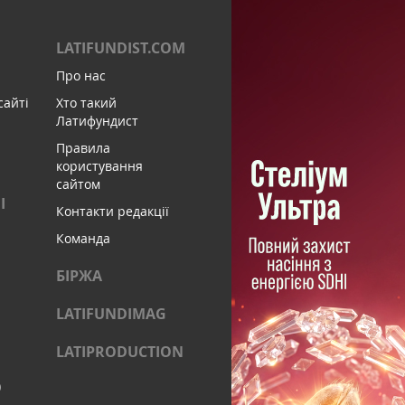
LATIFUNDIST.COM
Про нас
сайті
Хто такий
Латифундист
Правила
користування
сайтом
І
Контакти редакції
Команда
БІРЖА
LATIFUNDIMAG
LATIPRODUCTION
)