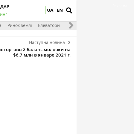
НДАР
Реклама
UA
EN
инг
а
Ринок землі
Елеватори
Тваринництво
Овочі та фрукт
Наступна новина
еторговый баланс молочки на
$6,7 млн в январе 2021 г.