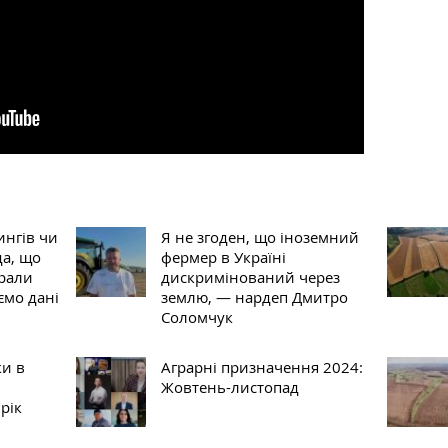
ингів чи
Я не згоден, що іноземний
да, що
фермер в Україні
рали
дискримінований через
ємо дані
землю, — нардеп Дмитро
Соломчук
ки в
Аграрні призначення 2024:
Жовтень-листопад
рік