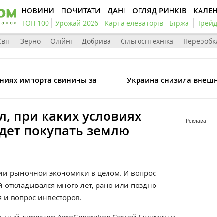
НОВИНИ
ПОЧИТАТИ
ДАНІ
ОГЛЯД РИНКІВ
КАЛЕ
ТОП 100
Урожай 2026
Карта елеваторів
Біржа
Трейд
Світ
Зерно
Олійні
Добрива
Сільгосптехніка
Переробк
ениях импорта свинины за
Украина снизила внешн
л, при каких условиях
Реклама
удет покупать землю
ии рыночной экономики в целом. И вопрос
 откладывался много лет, рано или поздно
я и вопрос инвесторов.
льный директор
AgroGeneration
Сергей Булавин
в