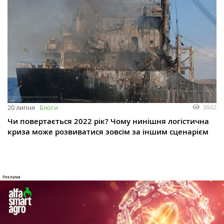
3842
20 липня
Блоги
Чи повертається 2022 рік? Чому нинішня логістична
криза може розвиватися зовсім за іншим сценарієм