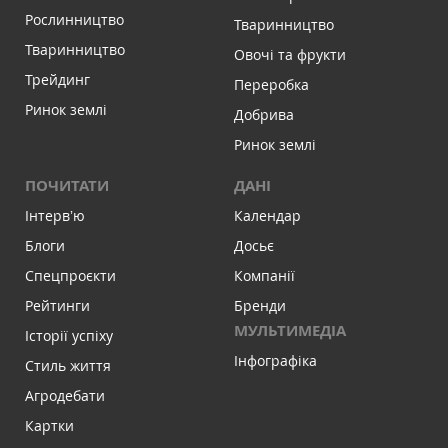
Рослинництво
Тваринництво
Тваринництво
Овочі та фрукти
Трейдинг
Переробка
Ринок землі
Добрива
Ринок землі
ПОЧИТАТИ
ДАНІ
Інтервʼю
Календар
Блоги
Досьє
Спецпроєкти
Компанії
Рейтинги
Бренди
МУЛЬТИМЕДІА
Історії успіху
Інфографіка
Стиль життя
Агродебати
Картки