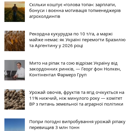
Скільки коштує «голова топа»: зарплати,
бонуси і воєнна мотивація топменеджерів
агрохолдингів
Рекордна кукурудза по 10 т/га, а маржі
майже немає: як Україні перемогти Бразилію
та Аргентину у 2026 році
Мито на ріпак та сою відрізає Україну від
закордонних ринків, — Георг фон Нолкен,
Контінентал Фармерз Груп
Урожай овочів, фруктів та ягід очікується на
11% нижчий, ніж минулого року — комітет
ВР з питань земельної та аграрної політики
Попри погодні випробування урожай ріпаку
перевищив 3 млн тонн