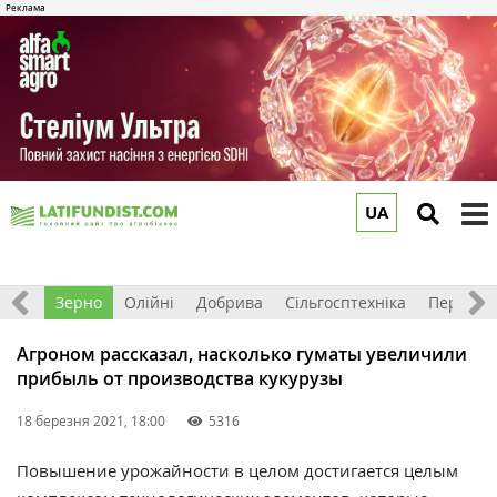
UA
to
m
Світ
Зерно
Олійні
Добрива
Сільгосптехніка
Перероб
Агроном рассказал, насколько гуматы увеличили
прибыль от производства кукурузы
18 березня 2021, 18:00
5316
Повышение урожайности в целом достигается целым