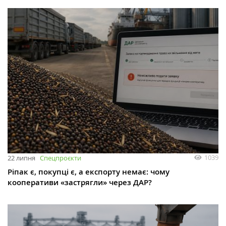
1039
22 липня
Спецпроєкти
Ріпак є, покупці є, а експорту немає: чому
кооперативи «застрягли» через ДАР?