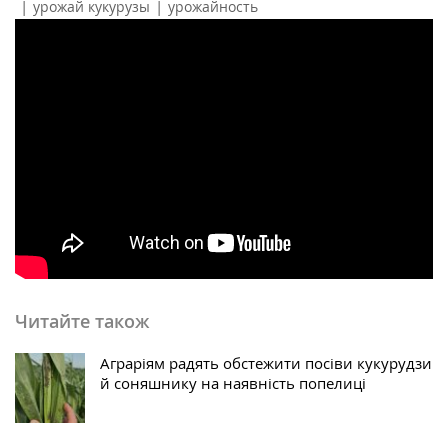
|
|
урожай кукурузы
урожайность
Читайте також
Аграріям радять обстежити посіви кукурудзи
й соняшнику на наявність попелиці