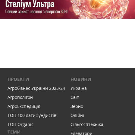
ПРОЕКТИ
НОВИНИ
Агробізнес України 2023/24
Україна
Агрополігон
Світ
АгроЕкспедиція
Зерно
ТОП 100 латифундистів
Олійні
ТОП Organic
Сільгосптехніка
ТЕМИ
Елеватори