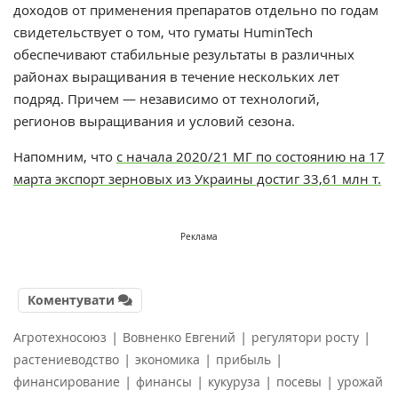
доходов от применения препаратов отдельно по годам
свидетельствует о том, что гуматы HuminTech
обеспечивают стабильные результаты в различных
районах выращивания в течение нескольких лет
подряд. Причем
—
независимо от технологий,
регионов выращивания и условий сезона.
Напомним, что
с начала 2020/21 МГ по состоянию на 17
марта экспорт зерновых из Украины достиг 33,61 млн т.
Реклама
Коментувати
|
|
|
Агротехносоюз
Вовненко Евгений
регулятори росту
|
|
|
растениеводство
экономика
прибыль
|
|
|
|
финансирование
финансы
кукуруза
посевы
урожай