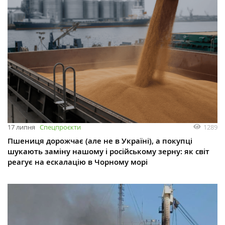
1289
17 липня
Спецпроєкти
Пшениця дорожчає (але не в Україні), а покупці
шукають заміну нашому і російському зерну: як світ
реагує на ескалацію в Чорному морі