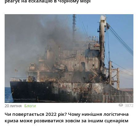
реагує на ескалацію в Чорному морі
3872
20 липня
Блоги
Чи повертається 2022 рік? Чому нинішня логістична
криза може розвиватися зовсім за іншим сценарієм