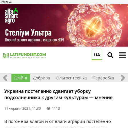
UA
to
m
ерно
Олійні
Добрива
Сільгосптехніка
Переробка
Рин
Украина постепенно сдвигает уборку
подсолнечника к другим культурам — мнение
11 червня 2021, 11:30
1113
В погоне за влагой и от влаги аграрии постепенно