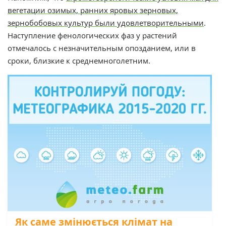
вегетации озимых, ранних яровых зерновых,
зернобобовых культур были удовлетворительными
.
Наступление фенологических фаз у растений
отмечалось с незначительным опозданием, или в
сроки, близкие к среднемноголетним.
Як саме змінюється клімат на