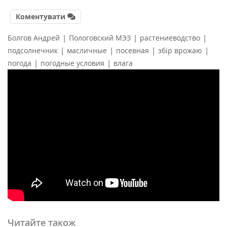
Коментувати
|
|
|
Болгов Андрей
Пологовский МЭЗ
растениеводство
|
|
|
|
подсолнечник
масличные
посевная
збір врожаю
|
|
погода
погодные условия
влага
Читайте також