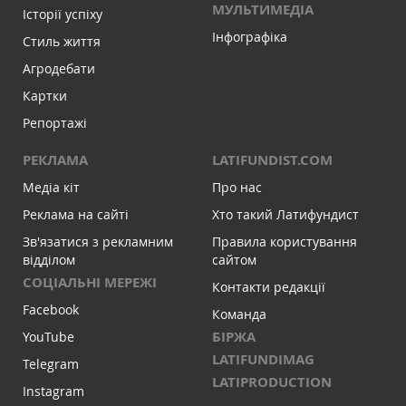
МУЛЬТИМЕДІА
Історії успіху
Інфографіка
Стиль життя
Агродебати
Картки
Репортажі
РЕКЛАМА
LATIFUNDIST.COM
Медіа кіт
Про нас
Реклама на сайті
Хто такий Латифундист
Зв'язатися з рекламним
Правила користування
відділом
сайтом
СОЦІАЛЬНІ МЕРЕЖІ
Контакти редакції
Facebook
Команда
БІРЖА
YouTube
LATIFUNDIMAG
Telegram
LATIPRODUCTION
Instagram