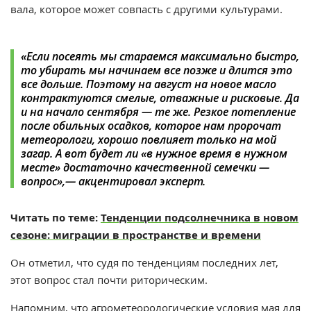
вала, которое может совпасть с другими культурами.
«Если посеять мы стараемся максимально быстро,
то убирать мы начинаем все позже и длится это
все дольше. Поэтому на август на новое масло
контрактуются смелые, отважные и рисковые. Да
и на начало сентября — те же. Резкое потепление
после обильных осадков, которое нам пророчат
метеорологи, хорошо повлияет только на мой
загар. А вот будет ли «в нужное время в нужном
месте» достаточно качественной семечки —
вопрос»,— акцентировал эксперт.
Читать по теме:
Тенденции подсолнечника в новом
сезоне: миграции в пространстве и времени
Он отметил, что судя по тенденциям последних лет,
этот вопрос стал почти риторическим.
Напомним, что
агрометеорологические условия мая для