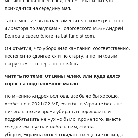
меняют сроки посева подсолнечника, и пик уже
приходится на середину мая.
Такое мнение высказал заместитель коммерческого
директора по закупкам
«Пологовского МЭЗ»
Андрей
Болгов
в своем
блоге
на
Latifundist.com
.
Он отметил, что уборочная кампания, соответственно,
постепенно сдвигается и по старту, и по пиковым
нагрузкам — теперь это октябрь.
Читать по теме:
От цены млею, или Куда делся
спрос на подсолнечное масло
По мнению Андрея Болгова, все было бы хорошо,
особенно в 2021/22 МГ, если бы в Украине больше
ничего в это же время убирать и перевозить и
подрабатывать не нужно было. Кроме того, в
месте
со сдвигом, пусть и небольшим, старта
уборки, Украина может ожидать смещение периода