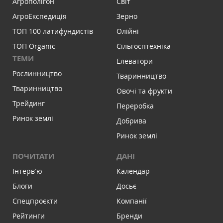
Агрополігон
Світ
АгроЕкспедиція
Зерно
ТОП 100 латифундистів
Олійні
ТОП Organic
Сільгосптехніка
ТЕМИ
Елеватори
Рослинництво
Тваринництво
Тваринництво
Овочі та фрукти
Трейдинг
Переробка
Ринок землі
Добрива
Ринок землі
ПОЧИТАТИ
ДАНІ
Інтервʼю
Календар
Блоги
Досьє
Спецпроєкти
Компанії
Рейтинги
Бренди