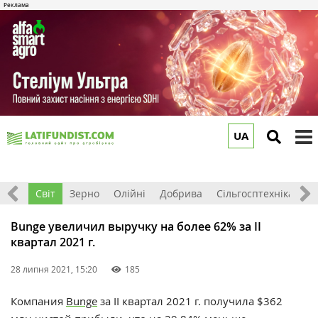
UA
to
m
ація
Світ
Зерно
Олійні
Добрива
Сільгосптехніка
П
Bunge увеличил выручку на более 62% за ІІ
квартал 2021 г.
28 липня 2021, 15:20
185
Компания
Bunge
за ІІ квартал 2021 г. получила $362