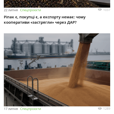
1037
22 липня
Спецпроєкти
Ріпак є, покупці є, а експорту немає: чому
кооперативи «застрягли» через ДАР?
1289
17 липня
Спецпроєкти