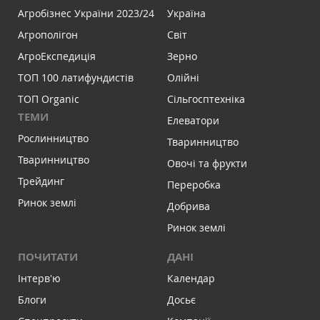
Агробізнес України 2023/24
Україна
Агрополігон
Світ
АгроЕкспедиція
Зерно
ТОП 100 латифундистів
Олійні
ТОП Organic
Сільгосптехніка
ТЕМИ
Елеватори
Рослинництво
Тваринництво
Тваринництво
Овочі та фрукти
Трейдинг
Переробка
Ринок землі
Добрива
Ринок землі
ПОЧИТАТИ
ДАНІ
Інтервʼю
Календар
Блоги
Досьє