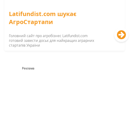
Latifundist.com шукає
АгроСтартапи
Головний сайт про агробізнес Latifundist.com
готовий завести досьє для найкращих аграрних
стартапів України
Реклама