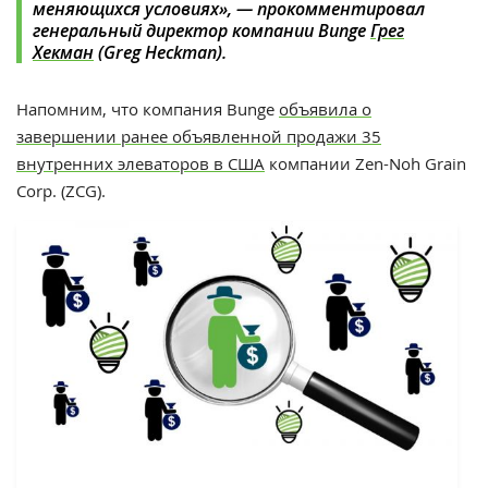
меняющихся условиях
», — прокомментировал
генеральный директор компании Bunge
Грег
Хекман
(Greg Heckman).
Напомним, что компания Bunge
объявила о
завершении ранее объявленной продажи 35
внутренних элеваторов в США
компании Zen-Noh Grain
Corp. (ZCG).