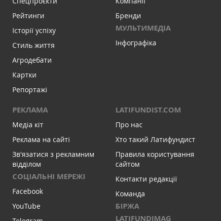
Спецпроєкти
Компанії
Рейтинги
Бренди
МУЛЬТИМЕДІА
Історії успіху
Інфографіка
Стиль життя
Агродебати
Картки
Репортажі
РЕКЛАМА
LATIFUNDIST.COM
Медіа кіт
Про нас
Реклама на сайті
Хто такий Латифундист
Зв'язатися з рекламним
Правила користування
відділом
сайтом
СОЦІАЛЬНІ МЕРЕЖІ
Контакти редакції
Facebook
Команда
БІРЖА
YouTube
LATIFUNDIMAG
Telegram