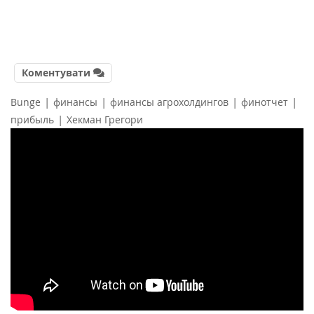
Коментувати
|
|
|
|
Bunge
финансы
финансы агрохолдингов
финотчет
|
прибыль
Хекман Грегори