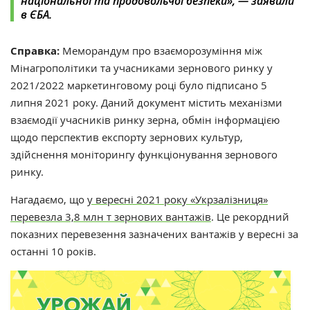
національної та продовольчої безпеки», — заявили
в ЄБА.
Справка:
Меморандум про взаєморозуміння між
Мінагрополітики та учасниками зернового ринку у
2021/2022 маркетинговому році було підписано 5
липня 2021 року. Даний документ містить механізми
взаємодії учасників ринку зерна, обмін інформацією
щодо перспектив експорту зернових культур,
здійснення моніторингу функціонування зернового
ринку.
Нагадаємо, що
у вересні 2021 року «Укрзалізниця»
перевезла 3,8 млн т зернових вантажів
. Це рекордний
показних перевезення зазначених вантажів у вересні за
останні 10 років.