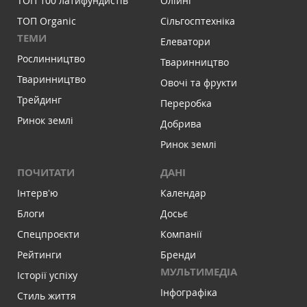
ТОП 100 латифундистів
Олійні
ТОП Organic
Сільгосптехніка
ТЕМИ
Елеватори
Рослинництво
Тваринництво
Тваринництво
Овочі та фрукти
Трейдинг
Переробка
Ринок землі
Добрива
Ринок землі
ПОЧИТАТИ
ДАНІ
Інтервʼю
Календар
Блоги
Досьє
Спецпроєкти
Компанії
Рейтинги
Бренди
МУЛЬТИМЕДІА
Історії успіху
Інфографіка
Стиль життя