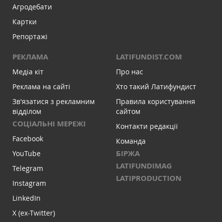
Агродебати
Картки
Репортажі
РЕКЛАМА
LATIFUNDIST.COM
Медіа кіт
Про нас
Реклама на сайті
Хто такий Латифундист
Зв'язатися з рекламним
Правила користування
відділом
сайтом
СОЦІАЛЬНІ МЕРЕЖІ
Контакти редакції
Facebook
Команда
БІРЖА
YouTube
LATIFUNDIMAG
Telegram
LATIPRODUCTION
Instagram
LinkedIn
X (ex-Twitter)