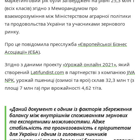
маркетинговий рік були затверджені на рівні 25,3 млн т
(всіх класів) згідно з Меморандумом про
взаєморозуміння між Міністерством аграрної політики
та продовольства України та учасниками зернового
ринку.
Про це повідомила пресслужба
«Європейської Бізнес
Асоціації» (ЄБА)
.
Згідно з даними проекту
«Урожай онлайн 2021»
, який
створений
Latifundist.com
в партнерстві з компанією
JIVA
NPK
, урожай пшениці (озимої та ярої) склав 32,3 млн т (з
площі 7 млн га) при врожайності 4,62 т/га.
«Даний документ є одним із факторів збереження
балансу між внутрішнім споживанням зернових
та експортними можливостями. Адже
стабільність та прогнозованість є пріоритетом
для України і одним із головних чинників