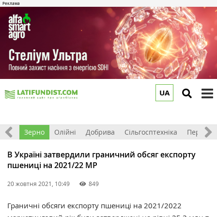
UA
to
m
Світ
Зерно
Олійні
Добрива
Сільгосптехніка
Перероб
В Україні затвердили граничний обсяг експорту
пшениці на 2021/22 МР
20 жовтня 2021, 10:49
849
Граничні обсяги експорту пшениці на 2021/2022