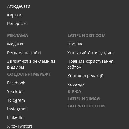
Агродебати
Картки
Репортажі
РЕКЛАМА
LATIFUNDIST.COM
Медіа кіт
Про нас
Реклама на сайті
Хто такий Латифундист
Зв'язатися з рекламним
Правила користування
відділом
сайтом
СОЦІАЛЬНІ МЕРЕЖІ
Контакти редакції
Facebook
Команда
БІРЖА
YouTube
LATIFUNDIMAG
Telegram
LATIPRODUCTION
Instagram
LinkedIn
X (ex-Twitter)