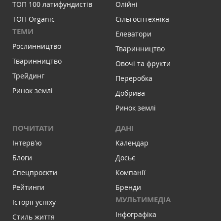
ТОП 100 латифундистів
Олійні
ТОП Organic
Сільгосптехніка
ТЕМИ
Елеватори
Рослинництво
Тваринництво
Тваринництво
Овочі та фрукти
Трейдинг
Переробка
Ринок землі
Добрива
Ринок землі
ПОЧИТАТИ
ДАНІ
Інтервʼю
Календар
Блоги
Досьє
Спецпроєкти
Компанії
Рейтинги
Бренди
МУЛЬТИМЕДІА
Історії успіху
Інфографіка
Стиль життя